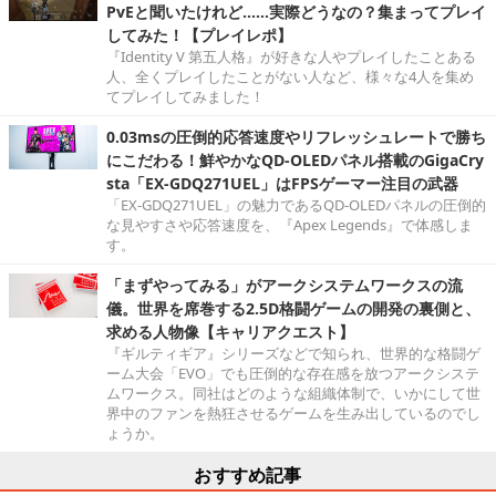
PvEと聞いたけれど……実際どうなの？集まってプレイ
してみた！【プレイレポ】
『Identity V 第五人格』が好きな人やプレイしたことある
人、全くプレイしたことがない人など、様々な4人を集め
てプレイしてみました！
0.03msの圧倒的応答速度やリフレッシュレートで勝ち
にこだわる！鮮やかなQD-OLEDパネル搭載のGigaCry
sta「EX-GDQ271UEL」はFPSゲーマー注目の武器
「EX-GDQ271UEL」の魅力であるQD-OLEDパネルの圧倒的
な見やすさや応答速度を、『Apex Legends』で体感しま
す。
「まずやってみる」がアークシステムワークスの流
儀。世界を席巻する2.5D格闘ゲームの開発の裏側と、
求める人物像【キャリアクエスト】
『ギルティギア』シリーズなどで知られ、世界的な格闘ゲ
ーム大会「EVO」でも圧倒的な存在感を放つアークシステ
ムワークス。同社はどのような組織体制で、いかにして世
界中のファンを熱狂させるゲームを生み出しているのでし
ょうか。
おすすめ記事