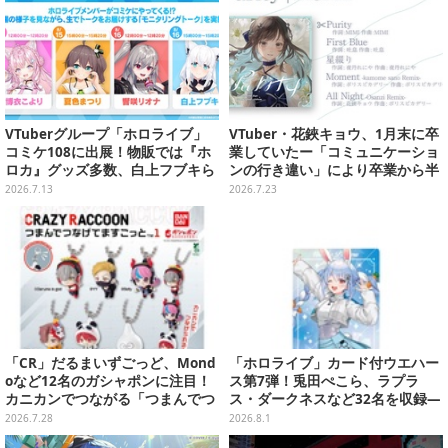
VTuberグループ「ホロライブ」
VTuber・花鋏キョウ、1月末に卒
コミケ108に出展！物販では『ホ
業していたー「コミュニケーショ
ロカ』グッズ多数、白上フブキら
ンの行き違い」により卒業から半
4人のモニタリングトークもお届
年後に発表
2026.7.13
2026.7.23
け
「CR」だるまいずごっど、Mond
「ホロライブ」カード付ウエハー
oなど12名のガシャポンに注目！
ス第7弾！兎田ぺこら、ラプラ
カニカンでつながる「つまんでつ
ス・ダークネスなど32名を収録―
なげてますこっと」が8月第5週よ
裏面には手書きメッセージも
2026.7.28
2026.8.1
り発売