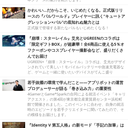
かわいい…だからこそ、いじめたくなる。正式版リリ
ースの『パルワールド』プレイヤーに訊く“キュートア
グレッション×パル”の底知れぬ魅力とは
正式版で登場する新たなパルもいじめたくなる！
『崩壊：スターレイル』爻光とUGREENのコラボは
「限定ギフトBOX」が超豪華！全6商品に使える5％オ
フクーポンやコスプレイヤー撮影会など、盛りだくさ
んでお届け
UGREEN×『崩壊：スターレイル』コラボは、爻光がデザイ
ンされていて美しい！モバイルバッテリーや急速充電器な
ど、ゲームと一緒に使いたいデバイスがてんこ盛り
若手抜擢の環境で学んだこと――アプリボットの運営
プロデューサーが語る「巻き込み力」の重要性
4GamerとGame*Sparkの合同による就活イベント「キャリ
アクエスト」の第4回が東京都立産業貿易センター浜松町
館で開催されました。このイベントに合わせ、自身の就活
時のエピソードを若手クリエイターに聞いてみたので、そ
の模様をお届けします。
『Identity V 第五人格』の新モード「手記の加筆」は