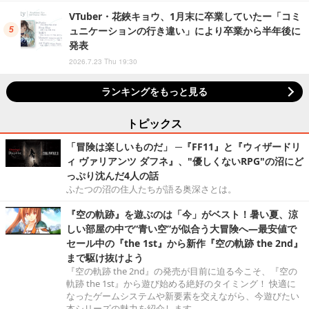
VTuber・花鋏キョウ、1月末に卒業していたー「コミ
ュニケーションの行き違い」により卒業から半年後に
発表
2026.7.23 Thu 19:30
ランキングをもっと見る
トピックス
「冒険は楽しいものだ」 ─『FF11』と『ウィザードリ
ィ ヴァリアンツ ダフネ』、"優しくないRPG"の沼にど
っぷり沈んだ4人の話
ふたつの沼の住人たちが語る奥深さとは。
『空の軌跡』を遊ぶのは「今」がベスト！暑い夏、涼
しい部屋の中で“青い空”が似合う大冒険へ―最安値で
セール中の『the 1st』から新作『空の軌跡 the 2nd』
まで駆け抜けよう
『空の軌跡 the 2nd』の発売が目前に迫る今こそ、『空の
軌跡 the 1st』から遊び始める絶好のタイミング！ 快適に
なったゲームシステムや新要素を交えながら、今遊びたい
本シリーズの魅力を紹介します。