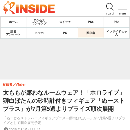
search
menu
アクセス
ホーム
スイッチ
PS5
PS4
ランキング
読者
インサイドちゃ
スマホ
PC
配信者
アンケート
ん
配信者
VTuber
太ももが露わなルームウェア！「ホロライブ」
獅白ぼたんの砂時計付きフィギュア「ぬースト
プラス」が7月第5週よりプライズ順次展開
「ぬーどるストッパーフィギュアプラス―獅白ぼたん―」が7月第5週よりプラ
イズとして順次展開予定！
2026.7.8 Wed 11:45