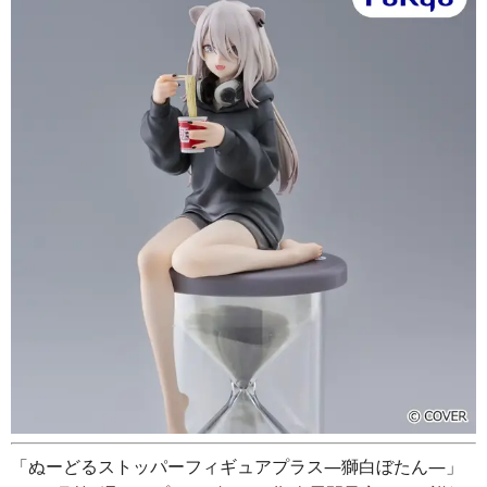
「ぬーどるストッパーフィギュアプラス―獅白ぼたん―」