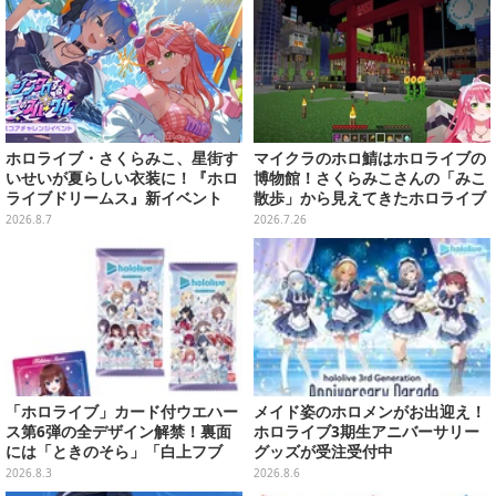
ホロライブ・さくらみこ、星街す
マイクラのホロ鯖はホロライブの
いせいが夏らしい衣装に！『ホロ
博物館！さくらみこさんの「みこ
ライブドリームス』新イベント
散歩」から見えてきたホロライブ
「シンクロする夏のスパークル」
の“強さ”の秘密とは……？【思い
2026.8.7
2026.7.26
開幕
出はここに残るんだにぇ……】
「ホロライブ」カード付ウエハー
メイド姿のホロメンがお出迎え！
ス第6弾の全デザイン解禁！裏面
ホロライブ3期生アニバーサリー
には「ときのそら」「白上フブ
グッズが受注受付中
キ」ら30名の手書きメッセージ入
2026.8.3
2026.8.6
り