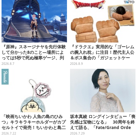
『原神』スネージナヤを先行体験
『ドラクエ』実用的な「ゴーレム
して分かった8のこと―場所によ
の腕入れ枕」に注目！歴代主人公
っては5秒で死ぬ極寒ゲージ、列
＆ボス集合の「ガジェットケー
車は“ダイナミック途中下車”可能
ス」ほか9プライズが続々展開
2026.8.7
2026.8.9
など自由度高め
「映画ちいかわ 人魚の島のひみ
坂本真綾 ロングインタビュー「喪
つ」キラキラキーホルダーがカプ
失感は宝物になる」 30周年を終
セルトイで発売！ちいかわと島二
えて語る、「Fate/Grand Orde
郎など全8種、2個セットのスペシ
r」11年の軌跡とベストアルバム
2026.7.22
2026.7.29