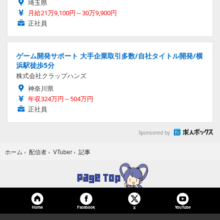
埼玉県
月給21万9,100円～30万9,900円
正社員
ゲーム開発サポート 大手企業取引多数/自社タイトル開発/横
浜駅徒歩5分
株式会社クラップハンズ
神奈川県
年収324万円～504万円
正社員
Sponsored by
記事
ホーム
›
配信者
›
VTuber
›
Home
Facebook
YouTube
X