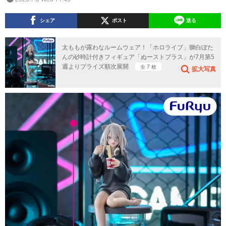
シェア
ポスト
送る
太ももが露わなルームウェア！「ホロライブ」獅白ぼた
んの砂時計付きフィギュア「ぬーストプラス」が7月第5
週よりプライズ順次展開
全 7 枚
拡大写真