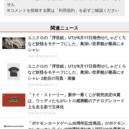
せん
※コメントを投稿する際は
「利用規約」
を必ずご確認ください
関連ニュース
ユニクロの「浮世絵」UTが8月17日発売!がしゃどくろ
など妖怪をモチーフにした、奥深い世界観が最高にオ
シャレ
2026.08.08 Sat 15:10
ユニクロの「浮世絵」UTが8月17日発売!がしゃどくろ
など妖怪をモチーフにした、奥深い世界観が最高にオ
シャレ 2枚目の写真・画像
2026.08.08 Sat 15:10
「トイ・ストーリー」新作一番くじが発売決定!A賞
は、ウッディたちがレトロ感満載のアナログレコード
上を走る姿で立体化
2026.08.07 Fri 03:40
「ポケモンカードゲーム30周年記念商品」がポケモン