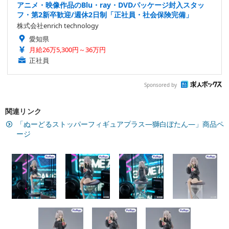
アニメ・映像作品のBlu・ray・DVDパッケージ封入スタッ
フ・第2新卒歓迎/週休2日制「正社員・社会保険完備」
株式会社enrich technology
愛知県
月給26万5,300円～36万円
正社員
Sponsored by
関連リンク
「ぬーどるストッパーフィギュアプラス―獅白ぼたん―」商品ペ
ージ