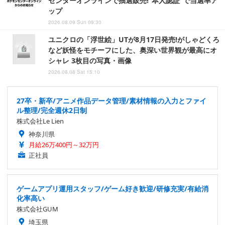
センターオンラインで抽選販売!“本人認証”で当選率ア
ップ
2026.08.09 Sun 09:30
ユニクロの「浮世絵」UTが8月17日発売!がしゃどくろ
など妖怪をモチーフにした、奥深い世界観が最高にオ
シャレ 3枚目の写真・画像
2026.08.08 Sat 15:10
27卒・新卒/アニメ作品データ管理/素材情報の入力とファイ
ル整理/完全週休2日制
株式会社Le Lien
神奈川県
月給26万400円～32万円
正社員
ゲームアプリ運用スタッフ/ゲーム好き歓迎/研修充実/有給消
化率高い
株式会社GUM
埼玉県