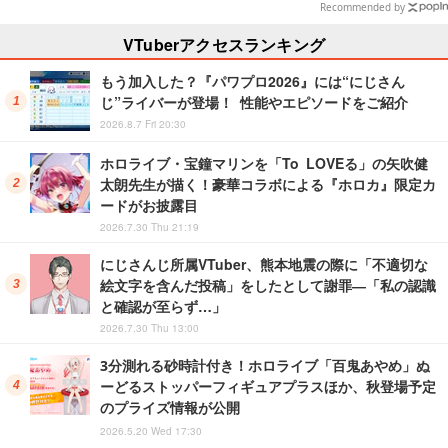
ャル仕様も
「余韻」
Recommended by
VTuberアクセスランキング
もう加入した？『パワプロ2026』には“にじさん
じ”ライバーが登場！ 性能やエピソードをご紹介
2026.8.7 Fri 20:30
ホロライブ・宝鐘マリンを「To LOVEる」の矢吹健
太朗先生が描く！豪華コラボによる『ホロカ』限定カ
ードがお披露目
2026.7.30 Thu 21:19
にじさんじ所属VTuber、熊本地震の際に「不適切な
絵文字を含んだ投稿」をしたとして謝罪―「私の認識
と確認が至らず…」
2026.7.30 Thu 13:00
3分測れる砂時計付き！ホロライブ「百鬼あやめ」ぬ
ーどるストッパーフィギュアプラスほか、秋登場予定
のプライズ情報が公開
2026.5.20 Wed 17:30