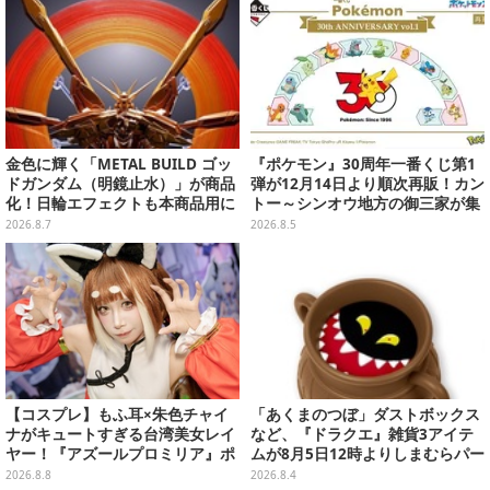
金色に輝く「METAL BUILD ゴッ
『ポケモン』30周年一番くじ第1
ドガンダム（明鏡止水）」が商品
弾が12月14日より順次再販！カン
化！日輪エフェクトも本商品用に
トー～シンオウ地方の御三家が集
刷新した豪華仕様
まった時計、ぬいぐるみなど記念
2026.8.7
2026.8.5
グッズ盛りだくさん
【コスプレ】もふ耳×朱色チャイ
「あくまのつぼ」ダストボックス
ナがキュートすぎる台湾美女レイ
など、『ドラクエ』雑貨3アイテ
ヤー！『アズールプロミリア』ポ
ムが8月5日12時よりしまむらパー
ンポンが狐娘スタイルで魅せる
ク（オンラインストア）にて販
2026.8.8
2026.8.4