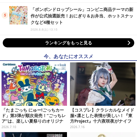
「ボンボンドロップシール」コンビニ商品テーマの新
作が公式抽選販売！おにぎり＆お弁当、ホットスナッ
クなど4種セット
2026.8.8(土) 13:15
ランキングをもっと見る
今、あなたにオススメ
「たまごっち にゅー!ごっちカー
【コスプレ】クラシカルなメイド
ド」第3弾が順次発売！“ごっちレ
服×凛とした表情が美しい！『東
ア”は、楽しい夏祭りのオリジナ
方Project』十六夜咲夜がナイフ
ルアートに
片手にクールなポージングを魅せ
2026.7.10
2026.7.16
る【写真7枚】