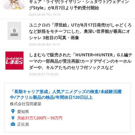
ギュア「ライザ(ライザリン・シュタウト)ウェディン
グStyle」が8月7日より予約受付開始
2026.08.06 Thu 10:15
ユニクロの「浮世絵」UTが8月17日発売!がしゃどくろ
など妖怪をモチーフにした、奥深い世界観が最高にオ
シャレ 3枚目の写真・画像
2026.08.08 Sat 15:10
しまむらで販売された「HUNTER×HUNTER」G.I.編テ
ーマの一部商品が受注再販!カードデザインのキーホル
ダーや、キルアたちのセリフ付ソックスなど
2026.08.07 Fri 02:00
「長期キャリア形成」人気アニメグッズの検査/未経験活躍
中/アクリル製品の検品/年間休日120日以上
株式会社窪田建築
愛知県
月給31万7,200円～59万円
正社員