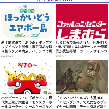
新千歳空港で『あつ森』ポップア
しまむらで販売された「HUNTER
ップイベント開催！限定商品を取
×HUNTER」G.I.編テーマの一部商
り扱うタヌキ商店、パチンコで風
品が受注再販！カードデザインの
船を狙う体験ゲームなど
キーホルダーや、キルアたちのセ
2026.7.25
2026.8.7
リフ付ソックスなど
ハッピーセットに『ポケモン』歴
『モンハンワイルズ』大型DLC
代御三家が大集合！モンスターボ
「アセンダンス」で気になるプレ
ールローラー、シールケースなど
イヤーに朗報！データ引継ぎ対応