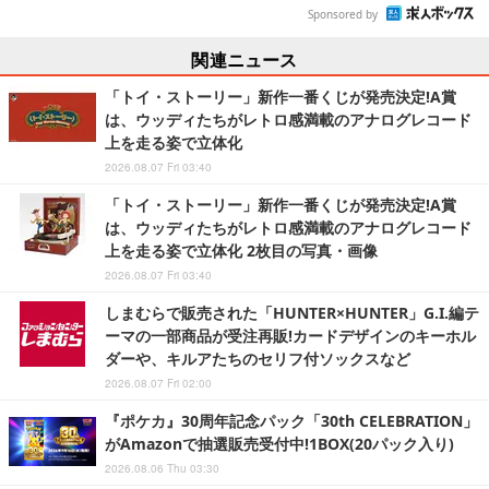
Sponsored by
関連ニュース
「トイ・ストーリー」新作一番くじが発売決定!A賞
は、ウッディたちがレトロ感満載のアナログレコード
上を走る姿で立体化
2026.08.07 Fri 03:40
「トイ・ストーリー」新作一番くじが発売決定!A賞
は、ウッディたちがレトロ感満載のアナログレコード
上を走る姿で立体化 2枚目の写真・画像
2026.08.07 Fri 03:40
しまむらで販売された「HUNTER×HUNTER」G.I.編テ
ーマの一部商品が受注再販!カードデザインのキーホル
ダーや、キルアたちのセリフ付ソックスなど
2026.08.07 Fri 02:00
『ポケカ』30周年記念パック「30th CELEBRATION」
がAmazonで抽選販売受付中!1BOX(20パック入り)
2026.08.06 Thu 03:30