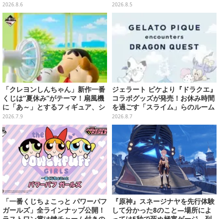
全12種
の「序盤体験版」が本日8月5日配
2026.8.6
2026.8.5
信
「クレヨンしんちゃん」新作一番
ジェラート ピケより『ドラクエ』
くじは“夏休み”がテーマ！扇風機
コラボグッズが発売！お休み時間
に「あ～」とするフィギュア、シ
を過ごす「スライム」らのルーム
ロのボウル皿など夏全開のライン
ウェア、雑貨など多数ラインナッ
2026.7.9
2026.8.7
ナップ
プ
「一番くじちょこっと パワーパフ
『原神』スネージナヤを先行体験
ガールズ」全ラインナップ公開！
して分かった8のこと―場所によ
ラストワン賞は鍵チャーム付きの
っては5秒で死ぬ極寒ゲージ、列