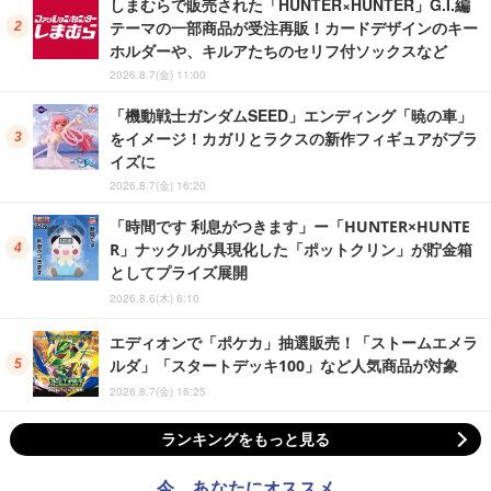
しまむらで販売された「HUNTER×HUNTER」G.I.編
テーマの一部商品が受注再販！カードデザインのキー
ホルダーや、キルアたちのセリフ付ソックスなど
2026.8.7(金) 11:00
「機動戦士ガンダムSEED」エンディング「暁の車」
をイメージ！カガリとラクスの新作フィギュアがプラ
イズに
2026.8.7(金) 16:20
「時間です 利息がつきます」ー「HUNTER×HUNTE
R」ナックルが具現化した「ポットクリン」が貯金箱
としてプライズ展開
2026.8.6(木) 6:10
エディオンで「ポケカ」抽選販売！「ストームエメラ
ルダ」「スタートデッキ100」など人気商品が対象
2026.8.7(金) 16:25
ランキングをもっと見る
今、あなたにオススメ