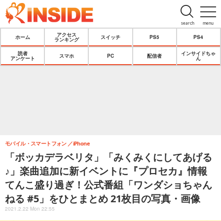
search
menu
アクセス
ホーム
スイッチ
PS5
PS4
ランキング
読者
インサイドちゃ
スマホ
PC
配信者
アンケート
ん
モバイル・スマートフォン
iPhone
「ボッカデラベリタ」「みくみくにしてあげる
♪」楽曲追加に新イベントに『プロセカ』情報
てんこ盛り過ぎ！公式番組「ワンダショちゃん
ねる #5」をひとまとめ 21枚目の写真・画像
2021.2.22 Mon 22:55