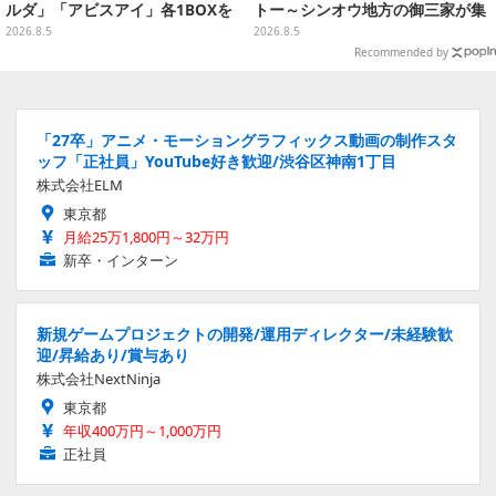
ルダ」「アビスアイ」各1BOXを
トー～シンオウ地方の御三家が集
ラインナップ
まった時計、ぬいぐるみなど記念
2026.8.5
2026.8.5
グッズ盛りだくさん
Recommended by
「27卒」アニメ・モーショングラフィックス動画の制作スタ
ッフ「正社員」YouTube好き歓迎/渋谷区神南1丁目
株式会社ELM
東京都
月給25万1,800円～32万円
新卒・インターン
新規ゲームプロジェクトの開発/運用ディレクター/未経験歓
迎/昇給あり/賞与あり
株式会社NextNinja
東京都
年収400万円～1,000万円
正社員