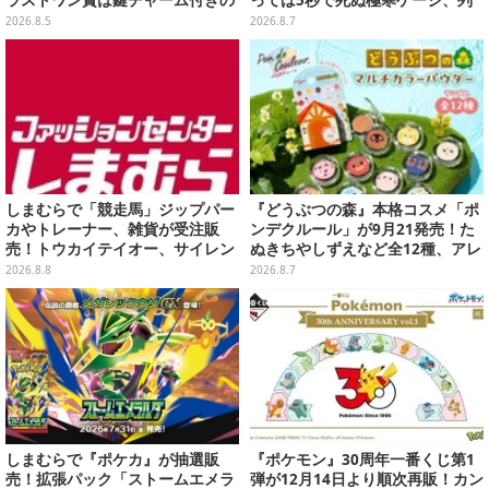
シール帳スペシャルセットを用意
車は“ダイナミック途中下車”可能
2026.8.5
2026.8.7
など自由度高め
しまむらで「競走馬」ジップパー
『どうぶつの森』本格コスメ「ポ
カやトレーナー、雑貨が受注販
ンデクルール」が9月21発売！た
売！トウカイテイオー、サイレン
ぬきちやしずえなど全12種、アレ
ススズカなど名馬をデザイン
ンジできるリアクションシールも
2026.8.8
2026.8.7
付属
しまむらで『ポケカ』が抽選販
『ポケモン』30周年一番くじ第1
売！拡張パック「ストームエメラ
弾が12月14日より順次再販！カン