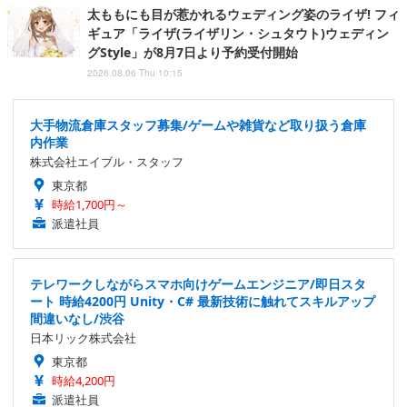
太ももにも目が惹かれるウェディング姿のライザ! フィ
ギュア「ライザ(ライザリン・シュタウト)ウェディン
グStyle」が8月7日より予約受付開始
2026.08.06 Thu 10:15
大手物流倉庫スタッフ募集/ゲームや雑貨など取り扱う倉庫
内作業
株式会社エイブル・スタッフ
東京都
時給1,700円～
派遣社員
テレワークしながらスマホ向けゲームエンジニア/即日スタ
ート 時給4200円 Unity・C# 最新技術に触れてスキルアップ
間違いなし/渋谷
日本リック株式会社
東京都
時給4,200円
派遣社員