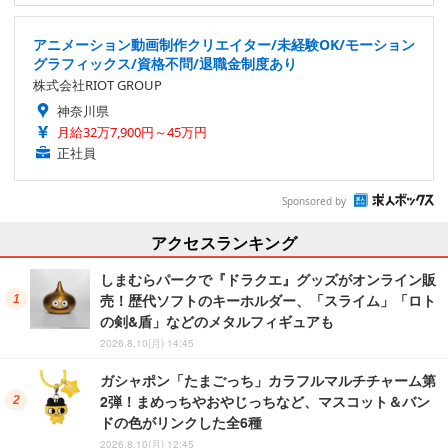
アニメーション動画制作クリエイター/未経験OK/モーション
グラフィックス/資格不問/退職金制度あり
株式会社RIOT GROUP
神奈川県
月給32万7,900円～45万円
正社員
Sponsored by
アクセスランキング
しまむらパークで『ドラクエ』グッズがオンライン販
売！歴代ソフトのキーホルダー、「スライム」「ロト
の剣&盾」などのメタルフィギュアも
2026.8.10(月) 14:45
ガシャポン「たまごっち」カラフルマルチチャーム第
2弾！まめっちやおやじっちなど、マスコット＆バン
ドの色がリンクした全6種
2026.8.10(月) 12:45