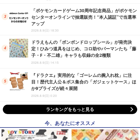
「ポケモンカードゲーム30周年記念商品」がポケモン
センターオンラインで抽選販売！“本人認証”で当選率
アップ
2026.8.9(日) 18:30
ドラえもんの「ボンボンドロップシール」が発売決
定！ひみつ道具をはじめ、コロ助やパーマンたち「藤
子・F・不二雄」キャラも収録の全2種類
2026.8.9(日) 14:15
『ドラクエ』実用的な「ゴーレムの腕入れ枕」に注
目！歴代主人公＆ボス集合の「ガジェットケース」ほ
か9プライズが続々展開
2026.8.9(日) 0:20
ランキングをもっと見る
今、あなたにオススメ