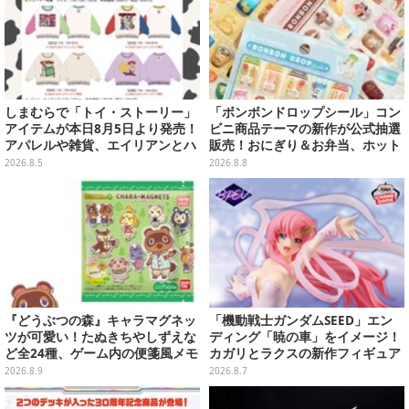
しまむらで「トイ・ストーリー」
「ボンボンドロップシール」コン
アイテムが本日8月5日より発売！
ビニ商品テーマの新作が公式抽選
アパレルや雑貨、エイリアンとハ
販売！おにぎり＆お弁当、ホット
ムのダイカットクッションなど盛
スナックなど4種セット
2026.8.5
2026.8.8
りだくさん
『どうぶつの森』キャラマグネッ
「機動戦士ガンダムSEED」エン
ツが可愛い！たぬきちやしずえな
ディング「暁の車」をイメージ！
ど全24種、ゲーム内の便箋風メモ
カガリとラクスの新作フィギュア
カード全10種も
がプライズに
2026.8.9
2026.8.7