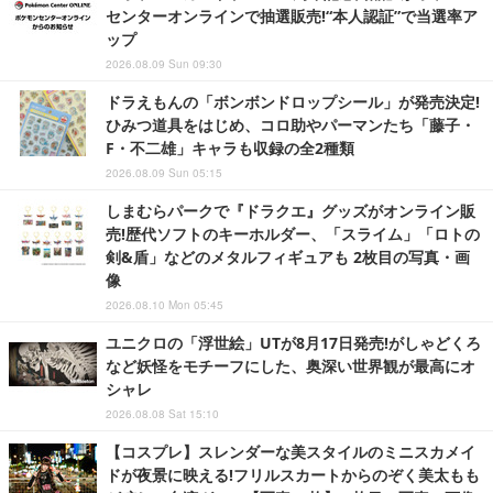
センターオンラインで抽選販売!“本人認証”で当選率ア
ップ
2026.08.09 Sun 09:30
ドラえもんの「ボンボンドロップシール」が発売決定!
ひみつ道具をはじめ、コロ助やパーマンたち「藤子・
F・不二雄」キャラも収録の全2種類
2026.08.09 Sun 05:15
しまむらパークで『ドラクエ』グッズがオンライン販
売!歴代ソフトのキーホルダー、「スライム」「ロトの
剣&盾」などのメタルフィギュアも 2枚目の写真・画
像
2026.08.10 Mon 05:45
ユニクロの「浮世絵」UTが8月17日発売!がしゃどくろ
など妖怪をモチーフにした、奥深い世界観が最高にオ
シャレ
2026.08.08 Sat 15:10
【コスプレ】スレンダーな美スタイルのミニスカメイ
ドが夜景に映える!フリルスカートからのぞく美太もも