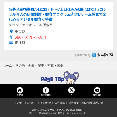
急募児童指導員/月給25万円～/土日休み/残業ほぼなし/コン
サル介入の研修制度・療育プログラム充実!/ゲーム感覚で楽
しめるデジタル療育が特徴
グランドオーキッド本所教室
東京都
月給25万円～32万円
正社員
Sponsored by
写真・画像
ホーム
›
その他
›
全般
›
記事
›
Home
Facebook
YouTube
X
インサイドについて
お問合せ
広告掲載
会社概要
個人情報保護方針
紹介した商品/サービスを購入、契約した場合に、
売上の一部が弊社サイトに還元されることがあります。