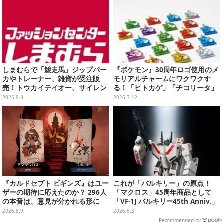
しまむらで「競走馬」ジップパー
『ポケモン』30周年ロゴ使用のメ
カやトレーナー、雑貨が受注販
モリアルチャームにワクワクす
売！トウカイテイオー、サイレン
る！「ヒトカゲ」「チコリータ」
ススズカなど名馬をデザイン
たち御三家や、幻のポケモンも揃
2026.8.8
2026.7.12
えた全20種
『カルドセプト ビギンズ』はユー
これが「バルキリー」の原点！
ザーの期待に応えたのか？ 296人
「マクロス」45周年商品として
の本音は、意見が分かれる形に
「VF-1J バルキリー45th Anniv.」
【アンケ結果】
が予約開始
2026.8.9
2026.8.3
Recommended by