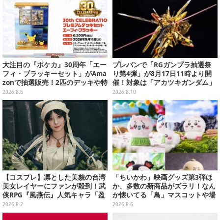
大注目の『ポケカ』30周年「エー
プレバンで「RGガンプラ抽選祭
フィ・ブラッキーセット」がAma
り第4弾」が8月17日11時より開
zonで抽選販売！2匹のデッキや特
催！対象は「アカツキガンダム」
別カードを収録
「ダブルオークアンタ」など全13
2026.8.6
2026.8.10
キット
【コスプレ】凛とした美貌の台湾
「ちいかわ」映画グッズ第3弾ほ
美女レイヤーにファンが殺到！武
か、多数の新商品がズラリ！なん
侠RPG『風燕伝』人気キャラ「盈
か懐いてる「鳥」マスコットや場
盈」を完璧に再現して会場を沸か
面写アイテムなど必見のラインナ
2026.8.2
2026.8.6
せる【写真19枚】
ップ