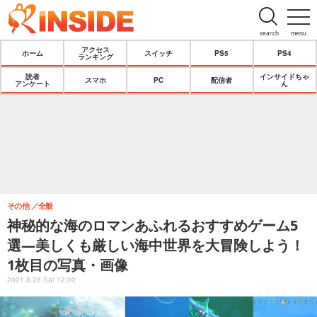
search
menu
アクセス
ホーム
スイッチ
PS5
PS4
ランキング
読者
インサイドちゃ
スマホ
PC
配信者
アンケート
ん
その他
全般
神秘的な海のロマンあふれるおすすめゲーム5
選―美しくも厳しい海中世界を大冒険しよう！
1枚目の写真・画像
2021.8.28 Sat 12:00