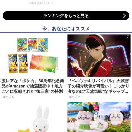
2026.8.6(木) 6:10
ランキングをもっと見る
今、あなたにオススメ
激レアな『ポケカ』30周年記念商
『ペルソナ4 リバイバル』天城雪
品がAmazonで抽選販売中！地方
子の紹介映像が可愛い！しっかり
ごとに収録された“御三家”の特別
者なのに“天然気味"なギャップ…
カード
幼馴染・千枝に助けられる姿にも
2026.8.6
2026.8.7
注目