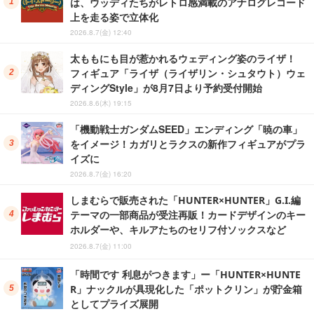
は、ウッディたちがレトロ感満載のアナログレコード
上を走る姿で立体化
2026.8.7(金) 12:40
太ももにも目が惹かれるウェディング姿のライザ！
フィギュア「ライザ（ライザリン・シュタウト）ウェ
ディングStyle」が8月7日より予約受付開始
2026.8.6(木) 19:15
「機動戦士ガンダムSEED」エンディング「暁の車」
をイメージ！カガリとラクスの新作フィギュアがプラ
イズに
2026.8.7(金) 16:20
しまむらで販売された「HUNTER×HUNTER」G.I.編
テーマの一部商品が受注再販！カードデザインのキー
ホルダーや、キルアたちのセリフ付ソックスなど
2026.8.7(金) 11:00
「時間です 利息がつきます」ー「HUNTER×HUNTE
R」ナックルが具現化した「ポットクリン」が貯金箱
としてプライズ展開