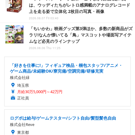
は、ウッディたちがレトロ感満載のアナログレコード
上を走る姿で立体化 2枚目の写真・画像
2026.08.07 Fri 03:40
「ちいかわ」映画グッズ第3弾ほか、多数の新商品がズ
ラリ!なんか懐いてる「鳥」マスコットや場面写アイテ
ムなど必見のラインナップ
2026.08.06 Thu 11:25
「好きを仕事に!」フィギュア検品・梱包スタッフ/アニメ・
ゲーム商品/未経験OK/寮完備/空調完備/研修充実
株式会社緑
埼玉県
月給30万5,000円～42万円
正社員
ログボは給与!ゲームテスター/シフト自由/髪型髪色自由
株式会社Reve
東京都