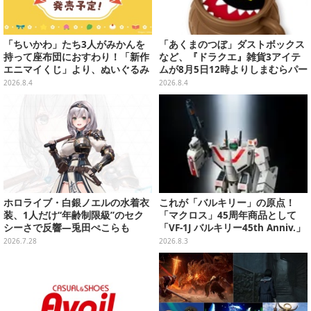
「ちいかわ」たち3人がみかんを
「あくまのつぼ」ダストボックス
持って座布団におすわり！「新作
など、『ドラクエ』雑貨3アイテ
エニマイくじ」より、ぬいぐるみ
ムが8月5日12時よりしまむらパー
画像が初公開
ク（オンラインストア）にて販
2026.8.4
2026.8.4
売！
ホロライブ・白銀ノエルの水着衣
これが「バルキリー」の原点！
装、1人だけ“年齢制限級”のセク
「マクロス」45周年商品として
シーさで反響―兎田ぺこらも
「VF-1J バルキリー45th Anniv.」
「こ、こんなことが許されていい
が予約開始
2026.7.28
2026.8.3
のか？」と興奮隠せず