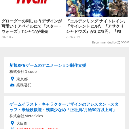
グローグーの刺しゅうデザインが
『エルデンリング ナイトレイン』
可愛い！アベイルにて「スター・
『サイレントヒルf』『アサクリ
ウォーズ」Tシャツが発売
シャドウズ』が3,278円、『P3
R』『TOXリマスター』は2,728円
2026.8.7
2026.7.19
に！─ゲオ店舗セールを実地調査
Recommended by
新規RPGゲームのアニメーション制作支援
株式会社D-code
東京都
業務委託
ゲームイラスト・キャラクターデザインのアシスタントスタ
ッフ・未経験歓迎・残業少なめ「正社員/月給30万以上可」
株式会社Meta Sales
大阪府