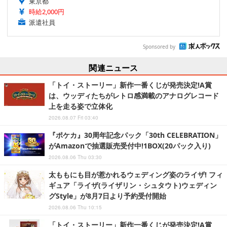
東京都
時給2,000円
派遣社員
Sponsored by
関連ニュース
「トイ・ストーリー」新作一番くじが発売決定!A賞
は、ウッディたちがレトロ感満載のアナログレコード
上を走る姿で立体化
2026.08.07 Fri 03:40
『ポケカ』30周年記念パック「30th CELEBRATION」
がAmazonで抽選販売受付中!1BOX(20パック入り)
2026.08.06 Thu 03:30
太ももにも目が惹かれるウェディング姿のライザ! フィ
ギュア「ライザ(ライザリン・シュタウト)ウェディン
グStyle」が8月7日より予約受付開始
2026.08.06 Thu 10:15
「トイ・ストーリー」新作一番くじが発売決定!A賞