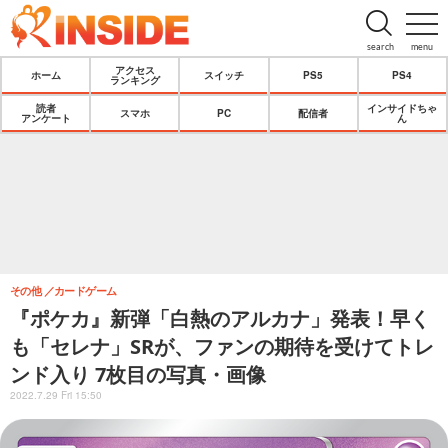
search
menu
アクセス
ホーム
スイッチ
PS5
PS4
ランキング
読者
インサイドちゃ
スマホ
PC
配信者
アンケート
ん
その他
カードゲーム
『ポケカ』新弾「白熱のアルカナ」発表！早く
も「セレナ」SRが、ファンの期待を受けてトレ
ンド入り 7枚目の写真・画像
2022.7.29 Fri 15:50