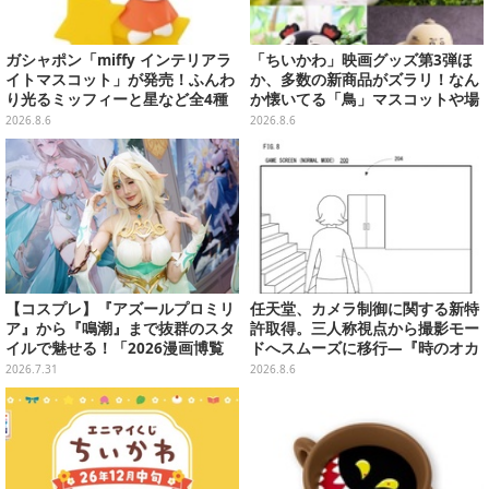
ガシャポン「miffy インテリアラ
「ちいかわ」映画グッズ第3弾ほ
イトマスコット」が発売！ふんわ
か、多数の新商品がズラリ！なん
り光るミッフィーと星など全4種
か懐いてる「鳥」マスコットや場
ラインナップ
面写アイテムなど必見のラインナ
2026.8.6
2026.8.6
ップ
【コスプレ】『アズールプロミリ
任天堂、カメラ制御に関する新特
ア』から『鳴潮』まで抜群のスタ
許取得。三人称視点から撮影モー
イルで魅せる！「2026漫画博覧
ドへスムーズに移行―『時のオカ
会」百花繚乱の台湾美女12選【写
リナ』リメイク版との関連を推測
2026.7.31
2026.8.6
真37枚】
する声も