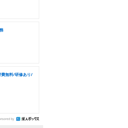
務
費無料/研修あり/
onsored by