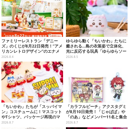
ファミリーレストラン「デニー
ゆらゆら動く「ちいかわ」たちに
ズ」のくじが8月22日発売！“アメ
癒される…島の衣装姿で立体化、
リカンレトロデザイン”のエナメ
光に反応する玩具「ゆらゆらソー
ルバッグやTシャツなど、日常使
ラー」全8種が全国アミューズメ
2026.8.4
2026.8.5
いできるグッズを用意
ント施設にて展開
「ちいかわ」たちが「スッパイマ
「カラフルピーチ」アクスタグミ
ン」コスチュームに！マスコット
が8月10日発売！「じゃぱぱ」や
やTシャツ、パッケージ再現のマ
「のあ」などメンバー11名と集合
グネットなど全5アイテム
デザイン全15種、ボールチェーン
2026.8.7
2026.8.7
付きでアクセサリーにも