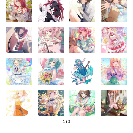
1
/
3