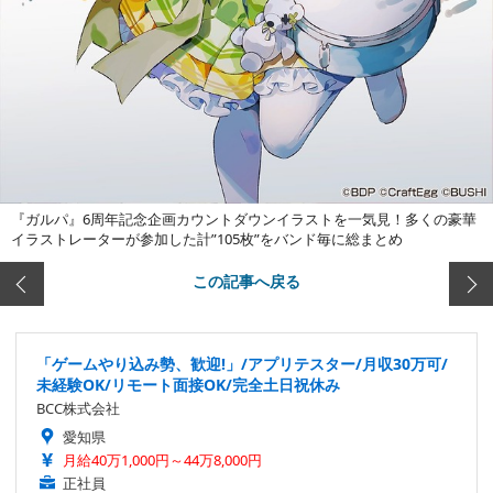
『ガルパ』6周年記念企画カウントダウンイラストを一気見！多くの豪華
イラストレーターが参加した計”105枚”をバンド毎に総まとめ
この記事へ戻る
「ゲームやり込み勢、歓迎!」/アプリテスター/月収30万可/
未経験OK/リモート面接OK/完全土日祝休み
BCC株式会社
愛知県
月給40万1,000円～44万8,000円
正社員