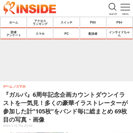
search
menu
アクセス
ホーム
スイッチ
PS5
PS4
ランキング
読者
インサイドちゃ
スマホ
PC
配信者
アンケート
ん
ゲーム
スマホ
『ガルパ』6周年記念企画カウントダウンイラ
ストを一気見！多くの豪華イラストレーターが
参加した計”105枚”をバンド毎に総まとめ 69枚
目の写真・画像
2023.3.16 Thu 20:00