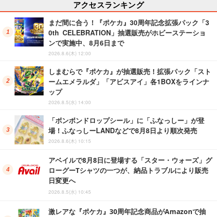
アクセスランキング
まだ間に合う！『ポケカ』30周年記念拡張パック「3
0th CELEBRATION」抽選販売がホビーステーショ
ンで実施中、8月6日まで
2026.8.6(木) 12:00
しまむらで『ポケカ』が抽選販売！拡張パック「スト
ームエメラルダ」「アビスアイ」各1BOXをラインナ
ップ
2026.8.5(水) 14:00
「ボンボンドロップシール」に「ふなっしー」が登
場！ふなっしーLANDなどで8月8日より順次発売
2026.8.6(木) 10:15
アベイルで8月8日に登場する「スター・ウォーズ」グ
ローグーTシャツの一つが、納品トラブルにより販売
日変更へ
2026.8.5(水) 10:45
激レアな『ポケカ』30周年記念商品がAmazonで抽