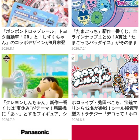
「ボンボンドロップシール」トヨ
「たまごっち」新作一番くじ、全
タ自動車「GR」と「しずくちゃ
ラインナップまとめ！A賞は「た
ん」のコラボデザインが9月末登
まごっちパラダイス」がそのまま
場！くま吉らも描かれた全4柄
ビッグサイズになったアラームク
2026.8.1
2026.7.24
ロック
「クレヨンしんちゃん」新作一番
ホロライブ・兎田ぺこら、宝鐘マ
くじは“夏休み”がテーマ！扇風機
リンら12名が参戦！シール帳管理
に「あ～」とするフィギュア、シ
型ストラテジー『デコって！ホロ
ロのボウル皿など夏全開のライン
ライブシールバトル』Steamスト
2026.7.9
2026.8.6
ナップ
アページ公開