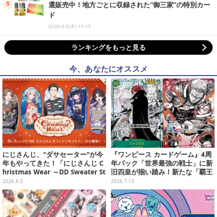
選販売中！地方ごとに収録された“御三家”の特別カー
ド
2026.8.6(木) 14:15
ランキングをもっと見る
今、あなたにオススメ
にじさんじ、"ダサセーター"が今
『ワンピース カードゲーム』4周
年もやってきた！「にじさんじ C
年パック「世界最強の戦士」に新
hristmas Wear ～DD Sweater St
旧四皇が揃い踏み！新たな「覇王
yle～」グッズが受注販売へ―狂
色SP」のゾロ、ヤマトなど28枚も
2026.8.3
2026.7.13
蘭メロコも「何からツッコめばい
の新カード一挙公開
い」と困惑