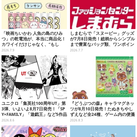
「映画ちいかわ 人魚の島のひみ
しまむらで「スヌーピー」グッズ
つ」の乾電池が、本当に商品化！
が7月8日発売！総柄からシンプル
カワイイだけじゃなく、“もし
まで豊富なバッグ類、ワンポイン
も”におススメな長持ち「エボル
トが可愛いTシャツも
2026.7.9
2026.7.7
タ」クラス
ユニクロ「集英社100周年UT」第
『どうぶつの森』キャラマグネッ
3弾、いよいよ8月7日発売！「SP
ツが8月10日発売！たぬきちやし
Y×FAMILY」「遊戯王」など5作品
ずえなど全24種、ゲーム内の便箋
をデザイン
風メモカード全10種も
2026.8.6
2026.8.3