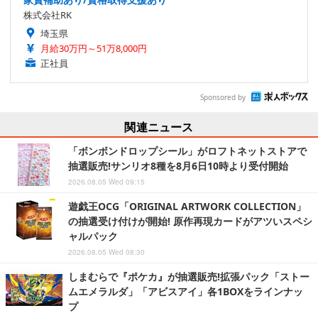
株式会社RK
埼玉県
月給30万円～51万8,000円
正社員
Sponsored by
関連ニュース
「ボンボンドロップシール」がロフトネットストアで
抽選販売!サンリオ8種を8月6日10時より受付開始
2026.08.05 Wed 09:15
遊戯王OCG「ORIGINAL ARTWORK COLLECTION」
の抽選受け付けが開始! 原作再現カードがアツいスペシ
ャルパック
2026.08.05 Wed 08:30
しまむらで『ポケカ』が抽選販売!拡張パック「ストー
ムエメラルダ」「アビスアイ」各1BOXをラインナッ
プ