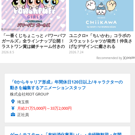
「一番くじちょこっと パワーパフ
ユニクロ×「ちいかわ」コラボの
ガールズ」全ラインナップ公開！
スウェットシャツが発売！仲良さ
ラストワン賞は鍵チャーム付きの
げなデザインに癒される
シール帳スペシャルセットを用意
2026.8.5
2026.7.24
Recommended by
「0からキャリア形成」年間休日120日以上/キャラクターの
動きを編集するアニメーションスタッフ
株式会社RIOT GROUP
埼玉県
月給21万5,000円～33万2,000円
正社員
ゲームテスター・「有給消化率高い/」・未経験歓迎・年間