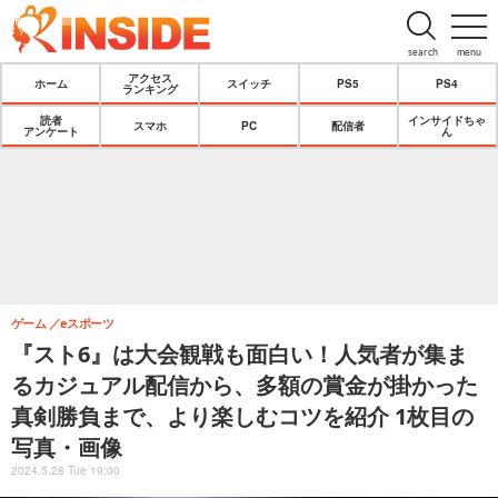
search
menu
アクセス
ホーム
スイッチ
PS5
PS4
ランキング
読者
インサイドちゃ
スマホ
PC
配信者
アンケート
ん
ゲーム
eスポーツ
『スト6』は大会観戦も面白い！人気者が集ま
るカジュアル配信から、多額の賞金が掛かった
真剣勝負まで、より楽しむコツを紹介 1枚目の
写真・画像
2024.5.28 Tue 19:00