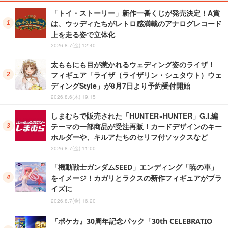
「トイ・ストーリー」新作一番くじが発売決定！A賞
は、ウッディたちがレトロ感満載のアナログレコード
上を走る姿で立体化
2026.8.7(金) 12:40
太ももにも目が惹かれるウェディング姿のライザ！
フィギュア「ライザ（ライザリン・シュタウト）ウェ
ディングStyle」が8月7日より予約受付開始
2026.8.6(木) 19:15
しまむらで販売された「HUNTER×HUNTER」G.I.編
テーマの一部商品が受注再販！カードデザインのキー
ホルダーや、キルアたちのセリフ付ソックスなど
2026.8.7(金) 11:00
「機動戦士ガンダムSEED」エンディング「暁の車」
をイメージ！カガリとラクスの新作フィギュアがプラ
イズに
2026.8.7(金) 16:20
『ポケカ』30周年記念パック「30th CELEBRATIO