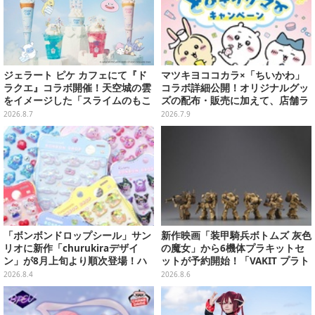
ジェラート ピケ カフェにて『ド
マツキヨココカラ×「ちいかわ」
ラクエ』コラボ開催！天空城の雲
コラボ詳細公開！オリジナルグッ
をイメージした「スライムのもこ
ズの配布・販売に加えて、店舗ラ
もこ天空クレープ」などを提供
ッピングや”花火打ち上げ”まで盛
2026.8.7
2026.7.9
り沢山
「ボンボンドロップシール」サン
新作映画「装甲騎兵ボトムズ 灰色
リオに新作「churukiraデザイ
の魔女」から6機体プラキットセ
ン」が8月上旬より順次登場！ハ
ットが予約開始！「VAKIT プラト
ローキティ、はぴだんぶいなど全
ーン」第1弾、各部関節可動仕様
2026.8.4
2026.8.6
8種類