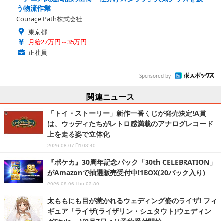
う物流作業
Courage Path株式会社
東京都
月給27万円～35万円
正社員
Sponsored by
関連ニュース
「トイ・ストーリー」新作一番くじが発売決定!A賞
は、ウッディたちがレトロ感満載のアナログレコード
上を走る姿で立体化
2026.08.07 Fri 03:40
『ポケカ』30周年記念パック「30th CELEBRATION」
がAmazonで抽選販売受付中!1BOX(20パック入り)
2026.08.06 Thu 03:30
太ももにも目が惹かれるウェディング姿のライザ! フィ
ギュア「ライザ(ライザリン・シュタウト)ウェディン