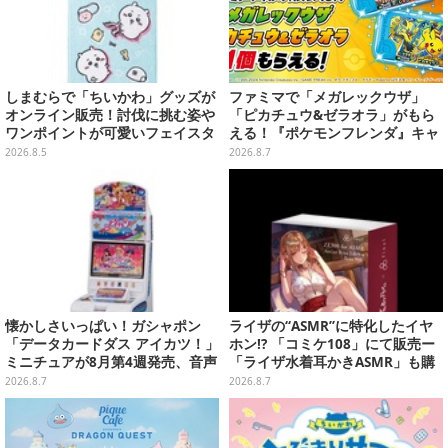
しまむらで「ちいかわ」グッズが
ファミマで「メガレックウザ」
オンライン販売！討伐に挑む姿や
「ピカチュウ&ゼラオラ」がもら
ワンポイントが可愛いフェイスタ
える！『ポケモンフレンダ』キャ
オル、バスマットなど全14種
ンペーンが8月11日開始
2026.8.5
2026.8.7
懐かしさいっぱい！ガシャポン
ライザの“ASMR”に特化したイヤ
「データカードダス アイカツ！」
ホン!? 「コミケ108」にて販売ー
ミニチュアが8月第4週発売、音声
「ライザ水着耳かきASMR」も購
が流れる特別仕様も当たる
入者特典で配布
2026.8.7
2026.8.7