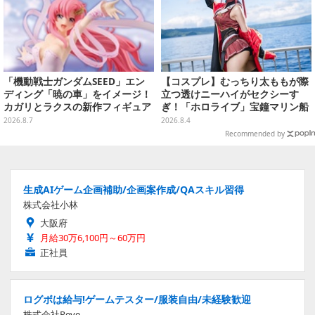
「機動戦士ガンダムSEED」エン
【コスプレ】むっちり太ももが際
ディング「暁の車」をイメージ！
立つ透けニーハイがセクシーす
カガリとラクスの新作フィギュア
ぎ！「ホロライブ」宝鐘マリン船
がプライズに
長が反則級の可愛いへそ出し姿で
2026.8.7
2026.8.4
魅せる【写真8枚】
Recommended by
生成AIゲーム企画補助/企画案作成/QAスキル習得
株式会社小林
大阪府
月給30万6,100円～60万円
正社員
ログボは給与!ゲームテスター/服装自由/未経験歓迎
株式会社Reve