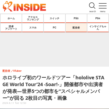
search
menu
アクセス
ホーム
スイッチ
PS5
PS4
ランキング
読者
インサイドちゃ
スマホ
PC
配信者
アンケート
ん
配信者
VTuber
ホロライブ初のワールドツアー「hololive STA
GE World Tour’24 -Soar!-」開催都市や出演者
が発表―世界5つの都市を“スペシャルメンバ
ー”が回る 2枚目の写真・画像
2024.6.11 Tue 12:50