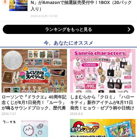
N」がAmazonで抽選販売受付中！1BOX（20パック
入り）
2026.8.6(木) 12:30
ランキングをもっと見る
今、あなたにオススメ
ローソンで『ドラクエ』40周年記
しまむらから「クロミ」「ハロー
念くじが8月1日発売！「ルーラ」
キティ」新作アイテムが8月11日
が鳴るサウンドブロック、歴代勇
発売！ヒョウ・ゼブラ柄や日焼け
者＆スライムのフィギュアなど、
デザインの可愛い雑貨・アパレル
2026.7.21
2026.8.6
シリーズを振り返る景品盛りだく
など多数
さん