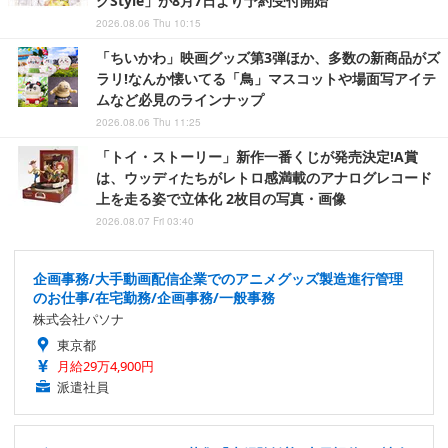
グStyle」が8月7日より予約受付開始
2026.08.06 Thu 10:15
「ちいかわ」映画グッズ第3弾ほか、多数の新商品がズ
ラリ!なんか懐いてる「鳥」マスコットや場面写アイテ
ムなど必見のラインナップ
2026.08.06 Thu 11:25
「トイ・ストーリー」新作一番くじが発売決定!A賞
は、ウッディたちがレトロ感満載のアナログレコード
上を走る姿で立体化 2枚目の写真・画像
2026.08.07 Fri 03:40
企画事務/大手動画配信企業でのアニメグッズ製造進行管理
のお仕事/在宅勤務/企画事務/一般事務
株式会社パソナ
東京都
月給29万4,900円
派遣社員