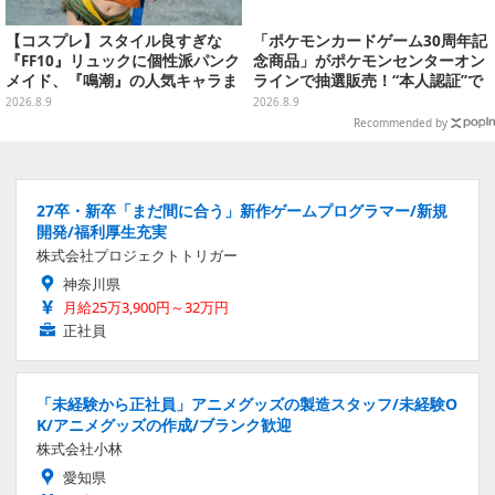
【コスプレ】スタイル良すぎな
「ポケモンカードゲーム30周年記
『FF10』リュックに個性派パンク
念商品」がポケモンセンターオン
メイド、『鳴潮』の人気キャラま
ラインで抽選販売！“本人認証”で
で「ワンフェス」美女レイヤー6
当選率アップ
2026.8.9
2026.8.9
選【写真28枚】
Recommended by
27卒・新卒「まだ間に合う」新作ゲームプログラマー/新規
開発/福利厚生充実
株式会社プロジェクトトリガー
神奈川県
月給25万3,900円～32万円
正社員
「未経験から正社員」アニメグッズの製造スタッフ/未経験O
K/アニメグッズの作成/ブランク歓迎
株式会社小林
愛知県