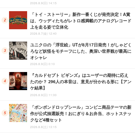
2026.8.9(日) 14:15
「トイ・ストーリー」新作一番くじが発売決定！A賞
は、ウッディたちがレトロ感満載のアナログレコード
上を走る姿で立体化
2026.8.7(金) 12:40
ユニクロの「浮世絵」UTが8月17日発売！がしゃどく
ろなど妖怪をモチーフにした、奥深い世界観が最高に
オシャレ
2026.8.9(日) 0:10
『カルドセプト ビギンズ』はユーザーの期待に応え
たのか？ 296人の本音は、意見が分かれる形に【アン
ケ結果】
2026.8.9(日) 11:00
「ボンボンドロップシール」コンビニ商品テーマの新
作が公式抽選販売！おにぎり＆お弁当、ホットスナッ
クなど4種セット
2026.8.8(土) 13:15