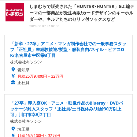
しまむらで販売された「HUNTER×HUNTER」G.I.編テ
ーマの一部商品が受注再販!カードデザインのキーホル
ダーや、キルアたちのセリフ付ソックスなど
2026.08.07 Fri 02:00
「新卒・27卒」アニメ・マンガ制作会社での一般事務スタッ
フ「正社員」未経験歓迎/髪型・服装自由/ネイル・ピアスO
K/名古屋市中区栄3丁目
株式会社キソシン
愛知県
月給25万9,400円～32万円
正社員
「27卒」即入寮OK・アニメ・映像作品のBlueray・DVDパ
ッケージ封入スタッフ「正社員/土日祝休み/月給30万以上
可」川口市幸町2丁目
株式会社キソシン
埼玉県
月給26万100円～32万円