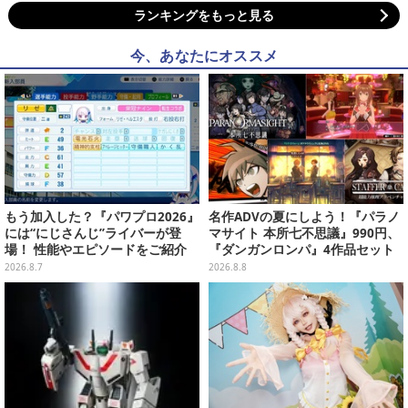
ランキングをもっと見る
今、あなたにオススメ
もう加入した？『パワプロ2026』
名作ADVの夏にしよう！『パラノ
には“にじさんじ”ライバーが登
マサイト 本所七不思議』990円、
場！ 性能やエピソードをご紹介
『ダンガンロンパ』4作品セット
で3,060円、“お紳士”な恋愛ADV
2026.8.7
2026.8.8
は1,192円！【eショップのお薦め
セール】