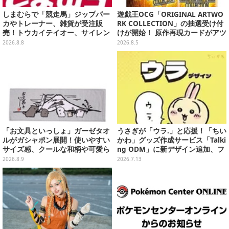
しまむらで「競走馬」ジップパー
遊戯王OCG「ORIGINAL ARTWO
カやトレーナー、雑貨が受注販
RK COLLECTION」の抽選受け付
売！トウカイテイオー、サイレン
けが開始！ 原作再現カードがアツ
ススズカなど名馬をデザイン
いスペシャルパック
2026.8.8
2026.8.5
「お文具といっしょ」ガーゼタオ
うさぎが「ウラ.」と応援！「ちい
ルがガシャポン展開！使いやすい
かわ」グッズ作成サービス「Talki
サイズ感、クールな和柄や可愛ら
ng ODM」に新デザイン追加、フ
しいお寿司など全4種
ェイスタオルやTシャツなどライ
2026.8.9
2026.7.13
ンナップ