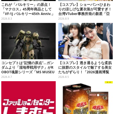
これが「バルキリー」の原点！
【コスプレ】ショーパン×ひまわ
「マクロス」45周年商品として
りの涼しげな夏衣装が可愛すぎ！
「VF-1J バルキリー45th Anniv.」
台湾VTuber事務所発の新星「亞
が予約開始
彌奈」の美女レイヤーにドキドキ
2026.8.3
2026.8.9
【写真6枚】
コンセプトは“記憶の原点”…ガン
【コスプレ】透き通るような柔肌
ダムより「湿地帯戦用ザク」がR
に抜群のスタイルで魅了する美女
OBOT魂新シリーズ「MS MUSEU
たちがずらり！「2026漫画博覧
M」で商品化！博物館イメージの
会」美麗コンパニオンまとめ【画
2026.8.7
2026.8.5
ベースも注目
像39枚】