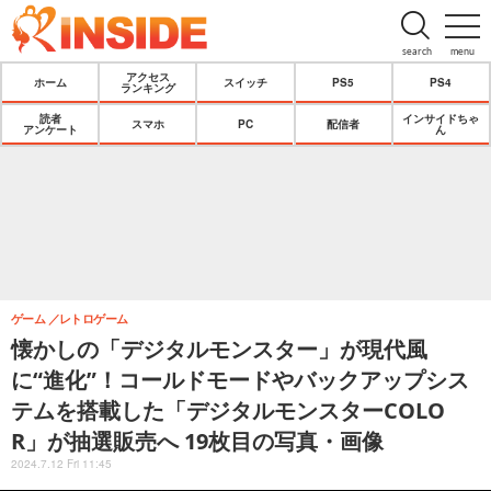
search
menu
アクセス
ホーム
スイッチ
PS5
PS4
ランキング
読者
インサイドちゃ
スマホ
PC
配信者
アンケート
ん
ゲーム
レトロゲーム
懐かしの「デジタルモンスター」が現代風
に“進化”！コールドモードやバックアップシス
テムを搭載した「デジタルモンスターCOLO
R」が抽選販売へ 19枚目の写真・画像
2024.7.12 Fri 11:45