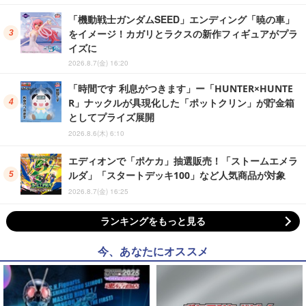
「機動戦士ガンダムSEED」エンディング「暁の車」
をイメージ！カガリとラクスの新作フィギュアがプラ
イズに
2026.8.7(金) 16:20
「時間です 利息がつきます」ー「HUNTER×HUNTE
R」ナックルが具現化した「ポットクリン」が貯金箱
としてプライズ展開
2026.8.6(木) 6:10
エディオンで「ポケカ」抽選販売！「ストームエメラ
ルダ」「スタートデッキ100」など人気商品が対象
2026.8.7(金) 16:25
ランキングをもっと見る
今、あなたにオススメ