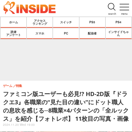
search
menu
アクセス
ホーム
スイッチ
PS5
PS4
ランキング
読者
インサイドちゃ
スマホ
PC
配信者
アンケート
ん
ゲーム
特集
ファミコン版ユーザーも必見!? HD-2D版『ドラ
クエ3』各職業の“見た目の違い”にドット職人
の息吹を感じる─8職業×4パターンの「全ルック
ス」を紹介【フォトレポ】 11枚目の写真・画像
2024.11.20 Wed 19:00