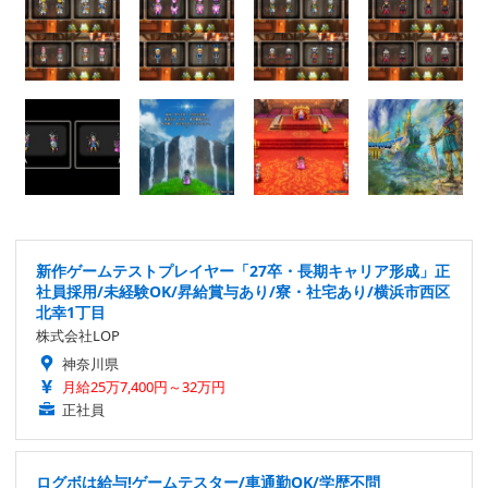
新作ゲームテストプレイヤー「27卒・長期キャリア形成」正
社員採用/未経験OK/昇給賞与あり/寮・社宅あり/横浜市西区
北幸1丁目
株式会社LOP
神奈川県
月給25万7,400円～32万円
正社員
ログボは給与!ゲームテスター/車通勤OK/学歴不問