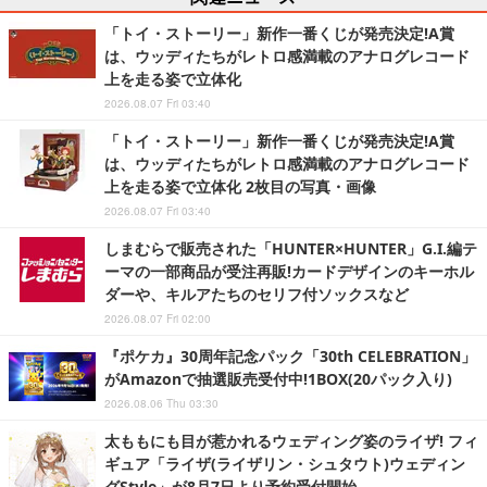
「トイ・ストーリー」新作一番くじが発売決定!A賞
は、ウッディたちがレトロ感満載のアナログレコード
上を走る姿で立体化
2026.08.07 Fri 03:40
「トイ・ストーリー」新作一番くじが発売決定!A賞
は、ウッディたちがレトロ感満載のアナログレコード
上を走る姿で立体化 2枚目の写真・画像
2026.08.07 Fri 03:40
しまむらで販売された「HUNTER×HUNTER」G.I.編テ
ーマの一部商品が受注再販!カードデザインのキーホル
ダーや、キルアたちのセリフ付ソックスなど
2026.08.07 Fri 02:00
『ポケカ』30周年記念パック「30th CELEBRATION」
がAmazonで抽選販売受付中!1BOX(20パック入り)
2026.08.06 Thu 03:30
太ももにも目が惹かれるウェディング姿のライザ! フィ
ギュア「ライザ(ライザリン・シュタウト)ウェディン
グStyle」が8月7日より予約受付開始