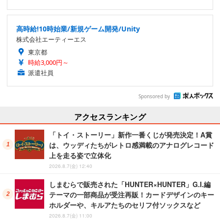
高時給!10時始業/新規ゲーム開発/Unity
株式会社エーティーエス
東京都
時給3,000円～
派遣社員
Sponsored by
アクセスランキング
「トイ・ストーリー」新作一番くじが発売決定！A賞
は、ウッディたちがレトロ感満載のアナログレコード
上を走る姿で立体化
2026.8.7(金) 12:40
しまむらで販売された「HUNTER×HUNTER」G.I.編
テーマの一部商品が受注再販！カードデザインのキー
ホルダーや、キルアたちのセリフ付ソックスなど
2026.8.7(金) 11:00