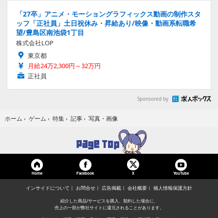
「27卒」アニメ・モーショングラフィックス動画の制作スタ
ッフ「正社員」土日祝休み・昇給あり/映像・動画系転職希
望/豊島区南池袋1丁目
株式会社LOP
東京都
月給24万2,300円～32万円
正社員
Sponsored by
写真・画像
ホーム
›
ゲーム
›
特集
›
記事
›
Home
Facebook
YouTube
X
インサイドについて
お問合せ
広告掲載
会社概要
個人情報保護方針
紹介した商品/サービスを購入、契約した場合に、
売上の一部が弊社サイトに還元されることがあります。