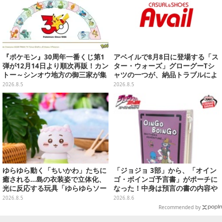
『ポケモン』30周年一番くじ第1
アベイルで8月8日に登場する「ス
弾が12月14日より順次再販！カン
ター・ウォーズ」グローグーTシ
トー～シンオウ地方の御三家が集
ャツの一つが、納品トラブルによ
まった時計、ぬいぐるみなど記念
り販売日変更へ
2026.8.5
2026.8.5
グッズ盛りだくさん
ゆらゆら動く「ちいかわ」たちに
「ジョジョ 3部」から、「オイン
癒される…島の衣装姿で立体化、
ゴ・ボインゴ予言書」がポーチに
光に反応する玩具「ゆらゆらソー
なった！中身は預言の書の内容や
ラー」全8種が全国アミューズメ
アニメ総柄デザインをプリント
2026.8.5
2026.8.6
ント施設にて展開
Recommended by