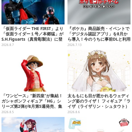
「仮面ライダー THE FIRST」より
『ポケカ』商品販売・イベントで
「仮面ライダー１号／本郷猛」が
「デジタル認証アプリ」を8月か
S.H.Figuarts（真骨彫製法）に登
ら導入！今のうちに事前DLと利用
場！8月18日より予約受付開始
登録をお願い
2026.8.7
2026.7.13
「ワンピース」“新四皇”が集結！
太ももにも目が惹かれるウェディ
ガシャポンフィギュア「HG」シ
ング姿のライザ！ フィギュア「ラ
リーズ第2弾が8月第5週発売、集
イザ（ライザリン・シュタウト）
めて並べたくなるクオリティ
ウェディングStyle」が8月7日よ
2026.8.5
2026.8.6
り予約受付開始