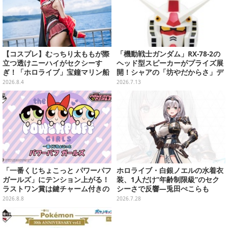
【コスプレ】むっちり太ももが際
「機動戦士ガンダム」RX-78-2の
立つ透けニーハイがセクシーす
ヘッド型スピーカーがプライズ展
ぎ！「ホロライブ」宝鐘マリン船
開！シャアの「坊やだからさ」デ
長が反則級の可愛いへそ出し姿で
ザインなどオシャレなグラス3種
2026.8.4
2026.7.13
魅せる【写真8枚】
も
「一番くじちょこっと パワーパフ
ホロライブ・白銀ノエルの水着衣
ガールズ」にテンション上がる！
装、1人だけ“年齢制限級”のセク
ラストワン賞は鍵チャーム付きの
シーさで反響―兎田ぺこらも
シール帳スペシャルセット
「こ、こんなことが許されていい
2026.8.8
2026.7.28
のか？」と興奮隠せず