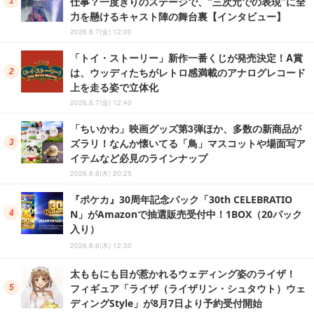
仕事？一度きりのステージで、“三次元での表現”に全
力を懸けるキャスト陣の舞台裏【インタビュー】
2026.8.7(金) 12:00
「トイ・ストーリー」新作一番くじが発売決定！A賞
は、ウッディたちがレトロ感満載のアナログレコード
上を走る姿で立体化
2026.8.7(金) 12:40
「ちいかわ」映画グッズ第3弾ほか、多数の新商品が
ズラリ！なんか懐いてる「鳥」マスコットや場面写ア
イテムなど必見のラインナップ
2026.8.6(木) 20:25
『ポケカ』30周年記念パック「30th CELEBRATIO
N」がAmazonで抽選販売受付中！1BOX（20パック
入り）
2026.8.6(木) 12:30
太ももにも目が惹かれるウェディング姿のライザ！
フィギュア「ライザ（ライザリン・シュタウト）ウェ
ディングStyle」が8月7日より予約受付開始