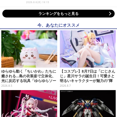
2026.8.6(木) 19:15
ランキングをもっと見る
今、あなたにオススメ
ゆらゆら動く「ちいかわ」たちに
【コスプレ】8月7日は「にじさん
癒される…島の衣装姿で立体化、
じ」星川サラの誕生日！可愛さと
光に反応する玩具「ゆらゆらソー
明るいキャラクターが魅力の“輝
ラー」全8種が全国アミューズメ
く一番星”な美女レイヤーまとめ
2026.8.5
2026.8.7
ント施設にて展開
【写真40枚】