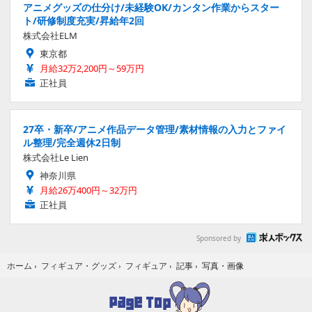
アニメグッズの仕分け/未経験OK/カンタン作業からスター
ト/研修制度充実/昇給年2回
株式会社ELM
東京都
月給32万2,200円～59万円
正社員
27卒・新卒/アニメ作品データ管理/素材情報の入力とファイ
ル整理/完全週休2日制
株式会社Le Lien
神奈川県
月給26万400円～32万円
正社員
Sponsored by
写真・画像
ホーム
›
フィギュア・グッズ
›
フィギュア
›
記事
›