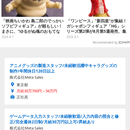
「映画ちいかわ 島二郎のでっかい
「ワンピース」“新四皇”が集結！
ソフビフィギュア」が頼もしい！
ガシャポンフィギュア「HG」シ
まさに、“ゆるがぬ魂のおもてな
リーズ第2弾が8月第5週発売、集
し”
めて並べたくなるクオリティ
2026.8.7
2026.8.5
Recommended by
アニメグッズの製造スタッフ/未経験活躍中キャラグッズの
制作/年間休日120日以上
株式会社Meta Sales
東京都
月給30万700円～56万円
正社員
ゲームデータ入力スタッフ/未経験歓迎/入力内容の照合と修
正/完全週休2日制/月給30万円以上可/昇給あり
株式会社Meta Sales