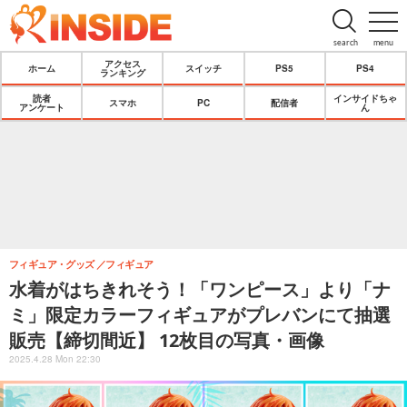
search
menu
アクセス
ホーム
スイッチ
PS5
PS4
ランキング
読者
インサイドちゃ
スマホ
PC
配信者
アンケート
ん
フィギュア・グッズ
フィギュア
水着がはちきれそう！「ワンピース」より「ナ
ミ」限定カラーフィギュアがプレバンにて抽選
販売【締切間近】 12枚目の写真・画像
2025.4.28 Mon 22:30