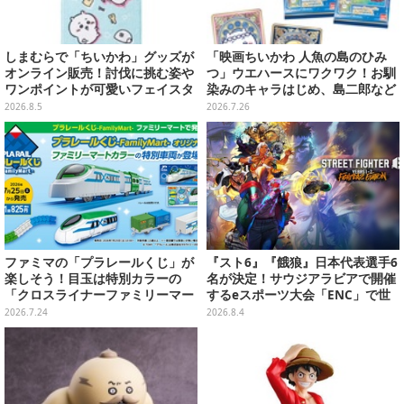
しまむらで「ちいかわ」グッズが
「映画ちいかわ 人魚の島のひみ
オンライン販売！討伐に挑む姿や
つ」ウエハースにワクワク！お馴
ワンポイントが可愛いフェイスタ
染みのキャラはじめ、島二郎など
オル、バスマットなど全14種
セイレーン編カード全22種
2026.8.5
2026.7.26
ファミマの「プラレールくじ」が
『スト6』『餓狼』日本代表選手6
楽しそう！目玉は特別カラーの
名が決定！サウジアラビアで開催
「クロスライナーファミリーマー
するeスポーツ大会「ENC」で世
ト号」、その他ライナップも注目
界に挑む
2026.7.24
2026.8.4