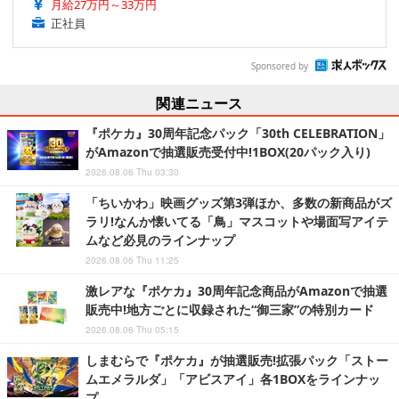
月給27万円～33万円
正社員
Sponsored by
関連ニュース
『ポケカ』30周年記念パック「30th CELEBRATION」
がAmazonで抽選販売受付中!1BOX(20パック入り)
2026.08.06 Thu 03:30
「ちいかわ」映画グッズ第3弾ほか、多数の新商品がズ
ラリ!なんか懐いてる「鳥」マスコットや場面写アイテ
ムなど必見のラインナップ
2026.08.06 Thu 11:25
激レアな『ポケカ』30周年記念商品がAmazonで抽選
販売中!地方ごとに収録された“御三家”の特別カード
2026.08.06 Thu 05:15
しまむらで『ポケカ』が抽選販売!拡張パック「ストー
ムエメラルダ」「アビスアイ」各1BOXをラインナッ
プ