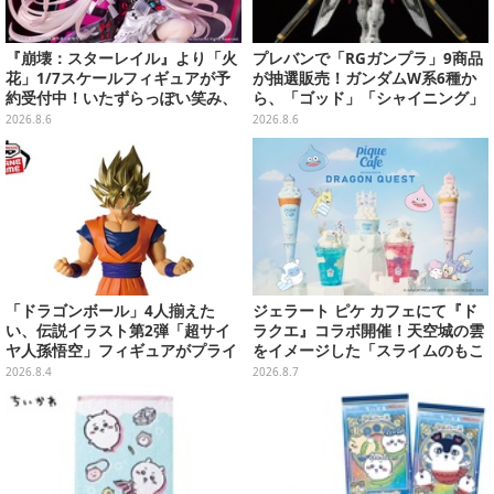
『崩壊：スターレイル』より「火
プレバンで「RGガンプラ」9商品
花」1/7スケールフィギュアが予
が抽選販売！ガンダムW系6種か
約受付中！いたずらっぽい笑み、
ら、「ゴッド」「シャイニング」
シルクハット型のステージが華や
まで
2026.8.6
2026.8.6
かさを演出
「ドラゴンボール」4人揃えた
ジェラート ピケ カフェにて『ド
い、伝説イラスト第2弾「超サイ
ラクエ』コラボ開催！天空城の雲
ヤ人孫悟空」フィギュアがプライ
をイメージした「スライムのもこ
ズ展開！ビッグサイズの「筋斗
もこ天空クレープ」などを提供
2026.8.4
2026.8.7
雲」エアぐるみも