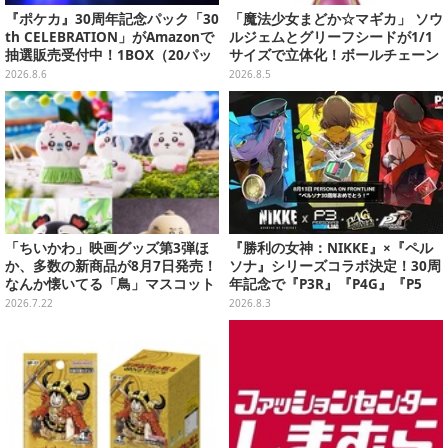
『ポケカ』30周年記念パック「30
「魔法少女まどか☆マギカ」 ソウ
th CELEBRATION」がAmazonで
ルジェムとグリーフシードが1/1
抽選販売受付中！1BOX（20パッ
サイズで立体化！ボールチェーン
ク入り）
を外せばフィギュアとして飾れる
2026.8.6
2026.8.5
ガシャポン全6種
「ちいかわ」映画グッズ第3弾ほ
『勝利の女神：NIKKE』×『ペル
か、多数の新商品が8月7日発売！
ソナ』シリーズコラボ決定！30周
なんか懐いてる「鳥」マスコット
年記念で『P3R』『P4G』『P5
や場面写アイテムなど必見のライ
R』の3作品参戦
2026.7.22
2026.8.3
ンナップ