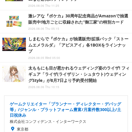
2026.08.06 Thu 11:25
激レアな『ポケカ』30周年記念商品がAmazonで抽選
販売中!地方ごとに収録された“御三家”の特別カード
2026.08.06 Thu 05:15
しまむらで『ポケカ』が抽選販売!拡張パック「ストー
ムエメラルダ」「アビスアイ」各1BOXをラインナッ
プ
2026.08.05 Wed 05:00
太ももにも目が惹かれるウェディング姿のライザ! フィ
ギュア「ライザ(ライザリン・シュタウト)ウェディン
グStyle」が8月7日より予約受付開始
2026.08.06 Thu 10:15
ゲームクリエイター「プランナー・ディレクター・デバッグ
等」/ジャンル・プラットフォーム豊富/月案件数300以上/土
日祝休み
株式会社コンフィデンス・インターワークス
東京都