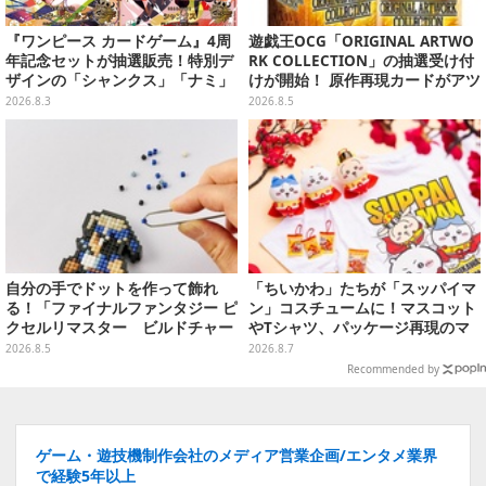
『ワンピース カードゲーム』4周
遊戯王OCG「ORIGINAL ARTWO
年記念セットが抽選販売！特別デ
RK COLLECTION」の抽選受け付
ザインの「シャンクス」「ナミ」
けが開始！ 原作再現カードがアツ
など9枚のプロモカードを収録
いスペシャルパック
2026.8.3
2026.8.5
自分の手でドットを作って飾れ
「ちいかわ」たちが「スッパイマ
る！「ファイナルファンタジー ピ
ン」コスチュームに！マスコット
クセルリマスター ビルドチャー
やTシャツ、パッケージ再現のマ
ムコレクション Vol.3」が予約
グネットなど全5アイテム
2026.8.5
2026.8.7
開始
Recommended by
ゲーム・遊技機制作会社のメディア営業企画/エンタメ業界
で経験5年以上