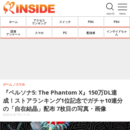
search
menu
アクセス
ホーム
スイッチ
PS5
PS4
ランキング
読者
インサイドちゃ
スマホ
PC
配信者
アンケート
ん
ゲーム
スマホ
『ペルソナ5: The Phantom X』150万DL達
成！ストアランキング1位記念でガチャ10連分
の「自在結晶」配布 7枚目の写真・画像
2025.6.27 Fri 17:15