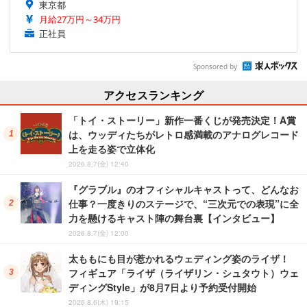
東京都
月給27万円～34万円
正社員
Sponsored by
アクセスランキング
「トイ・ストーリー」新作一番くじが発売決定！A賞
は、ウッディたちがレトロ感満載のアナログレコード
上を走る姿で立体化
2026.8.7(金) 12:40
『グラブル』のオフィシャルキャストって、どんなお
仕事？一度きりのステージで、“三次元での表現”に全
力を懸けるキャスト陣の舞台裏【インタビュー】
2026.8.7(金) 12:00
太ももにも目が惹かれるウェディング姿のライザ！
フィギュア「ライザ（ライザリン・シュタウト）ウェ
ディングStyle」が8月7日より予約受付開始
2026.8.6(木) 19:15