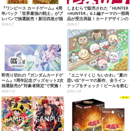
『ワンピース カードゲーム』4周
しまむらで販売された「HUNTER
年パック「世界最強の戦士」がプ
×HUNTER」G.I.編テーマの一部商
レバンで抽選販売！新旧四皇が揃
品が受注再販！カードデザインの
い踏み、刃牙作者が描く「カイド
キーホルダーや、キルアたちのセ
2026.8.7
2026.8.7
ウ」も
リフ付ソックスなど
即売り切れの『ガンダムカードゲ
「エニマイくじ ちいかわ」“夏の
ーム』1周年記念グッズセット2次
思い出”テーマの新作、全ライン
抽選販売が“対象者限定”で実施！
ナップをチェック！ビールを飲む
プレバン全会員向け3次抽選も
「くりまんじゅう」ぬいぐるみな
2026.7.31
2026.7.24
ど