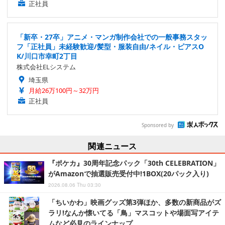
正社員
「新卒・27卒」アニメ・マンガ制作会社での一般事務スタッ
フ「正社員」未経験歓迎/髪型・服装自由/ネイル・ピアスO
K/川口市幸町2丁目
株式会社ELシステム
埼玉県
月給26万100円～32万円
正社員
Sponsored by
関連ニュース
『ポケカ』30周年記念パック「30th CELEBRATION」
がAmazonで抽選販売受付中!1BOX(20パック入り)
2026.08.06 Thu 03:30
「ちいかわ」映画グッズ第3弾ほか、多数の新商品がズ
ラリ!なんか懐いてる「鳥」マスコットや場面写アイテ
ムなど必見のラインナップ