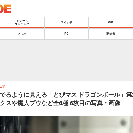
アクセス
スイッチ
PS5
ランキング
スマホ
PC
配信者
ュア
でるように見える「とびマス ドラゴンボール」第
クスや魔人ブウなど全6種 6枚目の写真・画像