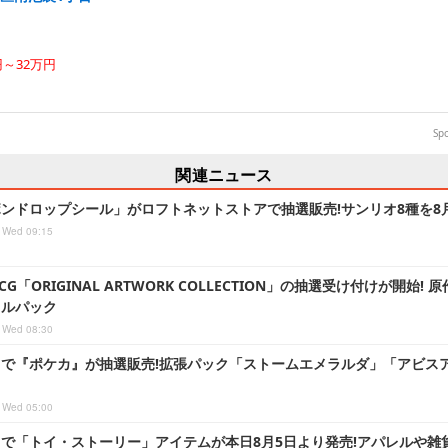
円～32万円
Sp
関連ニュース
ンドロップシール」がロフトネットストアで抽選販売!サンリオ8種を8月
 Wed 09:15
G「ORIGINAL ARTWORK COLLECTION」の抽選受け付けが開始
ャルパック
 Wed 08:30
で『ポケカ』が抽選販売!拡張パック「ストームエメラルダ」「アビスア
 Wed 05:00
で「トイ・ストーリー」アイテムが本日8月5日より発売!アパレルや雑