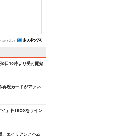
onsored by
6日10時より受付開始
! 原作再現カードがアツい
イ」各1BOXをライン
貨、エイリアンとハム