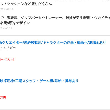
カットクッションなど盛りだくさん
 Wed 01:10
らで「競走馬」ジップパーカやトレーナー、雑貨が受注販売!トウカイテ
名馬5頭をデザイン
 Tue 05:35
画クリエイター/未経験歓迎/キャラクターの作画・動画化/退職金あり
トトリガー
円～45万円
経験採用枠/工場スタッフ・ゲーム機/昇給・賞与あり
0万円