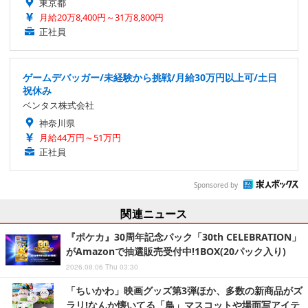
東京都
月給20万8,400円～31万8,800円
正社員
ゲームデバッガー/未経験から挑戦/月給30万円以上可/土日
祝休み
ベンタス株式会社
神奈川県
月給44万円～51万円
正社員
Sponsored by
関連ニュース
『ポケカ』30周年記念パック「30th CELEBRATION」
がAmazonで抽選販売受付中!1BOX(20パック入り)
2026.08.06 Thu 03:30
「ちいかわ」映画グッズ第3弾ほか、多数の新商品がズ
ラリ!なんか懐いてる「鳥」マスコットや場面写アイテ