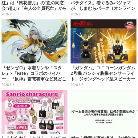
紅』は『風花雪月』の“血の同窓
パラダイス」着ぐるみパジャマ
会”超え!?「主人公全員死亡」から
が、しまむらパーク（オンライン
始まる物語は、様々なシリーズ作
ストア）にて受注生産
2026.8.5
2026.8.3
を想起させる
『ゼンゼロ』水着リンや『スタ
「ガンダム」ユニコーンガンダム
レ』×「Fate」コラボのセイバ
2号機 バンシィ胸像センサーライ
ー、『原神』雷電将軍など見どこ
ト、ジオングヘッド型スピーカー
ろ満載！「ワンフェス」に出展の
が順次プライズ展開！
2026.8.6
2026.8.6
「HoYoverse」関連フィギュアを
ご紹介【WF2026】