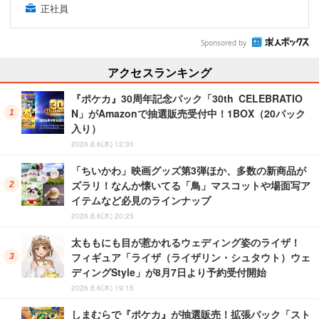
正社員
Sponsored by
アクセスランキング
『ポケカ』30周年記念パック「30th CELEBRATIO
N」がAmazonで抽選販売受付中！1BOX（20パック
入り）
2026.8.6(木) 12:30
「ちいかわ」映画グッズ第3弾ほか、多数の新商品が
ズラリ！なんか懐いてる「鳥」マスコットや場面写ア
イテムなど必見のラインナップ
2026.8.6(木) 20:25
太ももにも目が惹かれるウェディング姿のライザ！
フィギュア「ライザ（ライザリン・シュタウト）ウェ
ディングStyle」が8月7日より予約受付開始
2026.8.6(木) 19:15
しまむらで『ポケカ』が抽選販売！拡張パック「スト