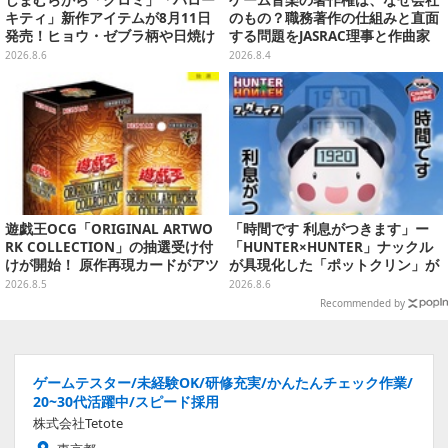
しまむらから「クロミ」「ハロー
ゲーム音楽の著作権は、なぜ会社
キティ」新作アイテムが8月11日
のもの？職務著作の仕組みと直面
発売！ヒョウ・ゼブラ柄や日焼け
する問題をJASRAC理事と作曲家
デザインの可愛い雑貨・アパレル
が徹底解説【CEDEC 2026】
2026.8.6
2026.8.4
など多数
遊戯王OCG「ORIGINAL ARTWO
「時間です 利息がつきます」ー
RK COLLECTION」の抽選受け付
「HUNTER×HUNTER」ナックル
けが開始！ 原作再現カードがアツ
が具現化した「ポットクリン」が
いスペシャルパック
貯金箱としてプライズ展開
2026.8.5
2026.8.6
Recommended by
ゲームテスター/未経験OK/研修充実/かんたんチェック作業/
20~30代活躍中/スピード採用
株式会社Tetote