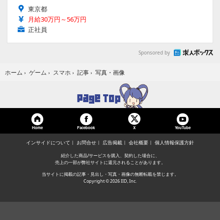
東京都
月給30万円～56万円
正社員
Sponsored by
写真・画像
ホーム
›
ゲーム
›
スマホ
›
記事
›
Home
Facebook
YouTube
X
インサイドについて
お問合せ
広告掲載
会社概要
個人情報保護方針
紹介した商品/サービスを購入、契約した場合に、
売上の一部が弊社サイトに還元されることがあります。
当サイトに掲載の記事・見出し・写真・画像の無断転載を禁じます。
Copyright © 2026 IID, Inc.