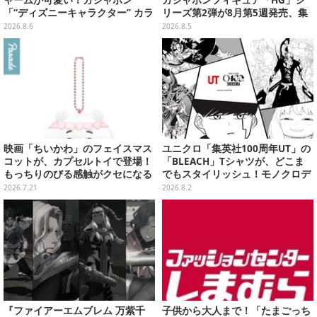
「“ディズニーキャラクター” カラ
リーズ第2弾が8月第5週発売、集
フルマルチチャーム」が発売
めて並べたくなるクオリティ
2026.8.6
2026.8.5
映画「ちいかわ」のフェイスマス
ユニクロ「集英社100周年UT」の
コットが、カプセルトイで登場！
「BLEACH」Tシャツが、どこま
もっちりのびる感触がクセになる
でもスタイリッシュ！モノクロデ
ハチワレ、セイレーンなど全5種
ザインもクール
2026.7.21
2026.8.2
『ファイアーエムブレム 万紫千
子供から大人まで！「たまごっち