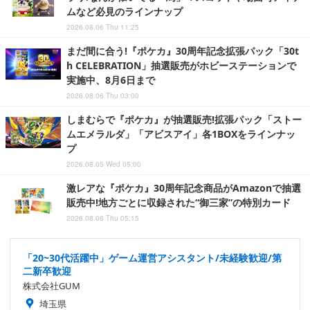
ムなど必見のラインナップ
2026.08.06 Thu 11:25
まだ間に合う!『ポケカ』30周年記念拡張パック「30t
h CELEBRATION」抽選販売がホビーステーションで
実施中、8月6日まで
2026.08.06 Thu 03:00
しまむらで『ポケカ』が抽選販売!拡張パック「ストー
ムエメラルダ」「アビスアイ」各1BOXをラインナッ
プ
2026.08.05 Wed 05:00
激レアな『ポケカ』30周年記念商品がAmazonで抽選
販売中!地方ごとに収録された“御三家”の特別カード
2026.08.06 Thu 05:15
「20~30代活躍中」ゲーム運営アシスタント/未経験歓迎/第
二新卒歓迎
株式会社GUM
埼玉県