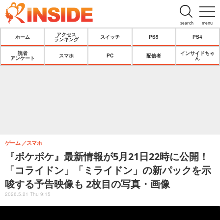
search
menu
アクセス
ホーム
スイッチ
PS5
PS4
ランキング
読者
インサイドちゃ
スマホ
PC
配信者
アンケート
ん
ゲーム
スマホ
『ポケポケ』最新情報が5月21日22時に公開！
「コライドン」「ミライドン」の新パックを示
唆する予告映像も 2枚目の写真・画像
2026.5.21 Thu 9:15