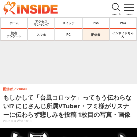
search
menu
アクセス
ホーム
スイッチ
PS5
PS4
ランキング
読者
インサイドちゃ
スマホ
PC
配信者
アンケート
ん
配信者
VTuber
もしかして「台風コロッケ」ってもう伝わらな
い!? にじさんじ所属VTuber・フミ様がリスナ
ーに伝わらず悲しみを投稿 1枚目の写真・画像
2026.6.3 Wed 18:00