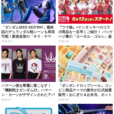
「ガンダムSEED DESTINY」最終
『ウマ娘』×ケンタッキーのコラ
話のデュランダル戦シーンも再現
ボ商品を一足早くご紹介！ パッケ
可能！新規造形の「キラ・ヤマ
ージ裏の「カーネル・ゴルシ」超
ト」アクションフィギュアが予約
長文コラボ告知は必見、オリジナ
2026.8.2
2026.8.8
受付実施
ル商品はガツンと来るにんにくが
美味しくて「全銀河☆ゴルゴルチ
キン化計画」の一部になる【実物
レポ】
ハマーン様を華麗に着こなす！
「ボンボンドロップシール」コン
「機動戦士ガンダムZZ」ハマー
ビニ商品テーマの新作が公式抽選
ン・カーンがデザインされたアパ
販売！おにぎり＆お弁当、ホット
レルが販売
スナックなど4種セット
2026.8.7
2026.8.8