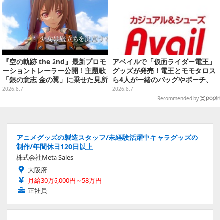
『空の軌跡 the 2nd』最新プロモ
アベイルで「仮面ライダー電王」
ーショントレーラー公開！主題歌
グッズが発売！電王とモモタロス
「銀の意志 金の翼」に乗せた見所
ら4人が一緒のバッグやポーチ、
満載の映像に
収納ボックスも
2026.8.7
2026.8.7
Recommended by
アニメグッズの製造スタッフ/未経験活躍中キャラグッズの
制作/年間休日120日以上
株式会社Meta Sales
大阪府
月給30万6,000円～58万円
正社員