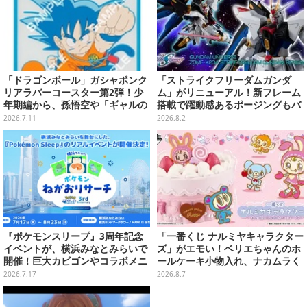
「ドラゴンボール」ガシャポンク
「ストライクフリーダムガンダ
リアラバーコースター第2弾！少
ム」がリニューアル！新フレーム
年期編から、孫悟空や「ギャルの
搭載で躍動感あるポージングもバ
パンティおくれーっ！」のウーロ
ッチリ
2026.7.11
2026.8.2
ンなどズラリ
『ポケモンスリープ』3周年記念
「一番くじ ナルミヤキャラクター
イベントが、横浜みなとみらいで
ズ」がエモい！ベリエちゃんのホ
開催！巨大カビゴンやコラボメニ
ールケーキ小物入れ、ナカムラく
ューなど限定企画がいっぱい
んのマスコットなどがズラリ
2026.7.17
2026.8.7