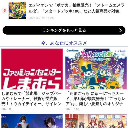
エディオンで「ポケカ」抽選販売！「ストームエメラ
ルダ」「スタートデッキ100」など人気商品が対象
2026.8.7(金) 16:25
ランキングをもっと見る
今、あなたにオススメ
しまむらで「競走馬」ジップパー
「たまごっち にゅー!ごっちカー
カやトレーナー、雑貨が受注販
ド」第3弾が順次発売！“ごっちレ
売！トウカイテイオー、サイレン
ア”は、楽しい夏祭りのオリジナ
ススズカなど名馬をデザイン
ルアートに
2026.8.8
2026.7.10