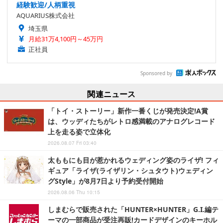
経験歓迎/人柄重視
AQUARIUS株式会社
埼玉県
月給31万4,100円～45万円
正社員
Sponsored by
関連ニュース
「トイ・ストーリー」新作一番くじが発売決定!A賞
は、ウッディたちがレトロ感満載のアナログレコード
上を走る姿で立体化
2026.08.07 Fri 03:40
太ももにも目が惹かれるウェディング姿のライザ! フィ
ギュア「ライザ(ライザリン・シュタウト)ウェディン
グStyle」が8月7日より予約受付開始
2026.08.06 Thu 10:15
しまむらで販売された「HUNTER×HUNTER」G.I.編テ
ーマの一部商品が受注再販!カードデザインのキーホル