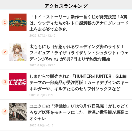
アクセスランキング
「トイ・ストーリー」新作一番くじが発売決定！A賞
は、ウッディたちがレトロ感満載のアナログレコード
上を走る姿で立体化
2026.8.7(金) 12:40
太ももにも目が惹かれるウェディング姿のライザ！
フィギュア「ライザ（ライザリン・シュタウト）ウェ
ディングStyle」が8月7日より予約受付開始
2026.8.6(木) 19:15
しまむらで販売された「HUNTER×HUNTER」G.I.編
テーマの一部商品が受注再販！カードデザインのキー
ホルダーや、キルアたちのセリフ付ソックスなど
2026.8.7(金) 11:00
ユニクロの「浮世絵」UTが8月17日発売！がしゃどく
ろなど妖怪をモチーフにした、奥深い世界観が最高に
オシャレ
2026.8.9(日) 0:10