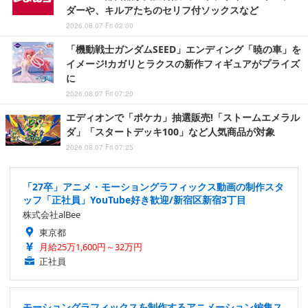
ダーや、キルアたちのセリフ付ソックスなど
2026.08.07 Fri 02:00
「機動戦士ガンダムSEED」エンディング「暁の車」を
イメージ!カガリとラクスの新作フィギュアがプライズ
に
2026.08.07 Fri 07:20
エディオンで「ポケカ」抽選販売!「ストームエメラル
ダ」「スタートデッキ100」など人気商品が対象
2026.08.07 Fri 07:25
「27卒」アニメ・モーショングラフィックス動画の制作スタ
ッフ「正社員」YouTube好き歓迎/新宿区新宿3丁目
株式会社alBee
東京都
月給25万1,600円～32万円
正社員
モーショングラフィックスを制作するアニメーション編集ス