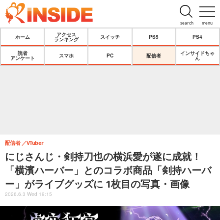
search
menu
アクセス
ホーム
スイッチ
PS5
PS4
ランキング
読者
インサイドちゃ
スマホ
PC
配信者
アンケート
ん
配信者
VTuber
にじさんじ・剣持刀也の横浜愛が遂に成就！
「横濱ハーバー」とのコラボ商品「剣持ハーバ
ー」がライブグッズに 1枚目の写真・画像
2026.6.3 Wed 19:15