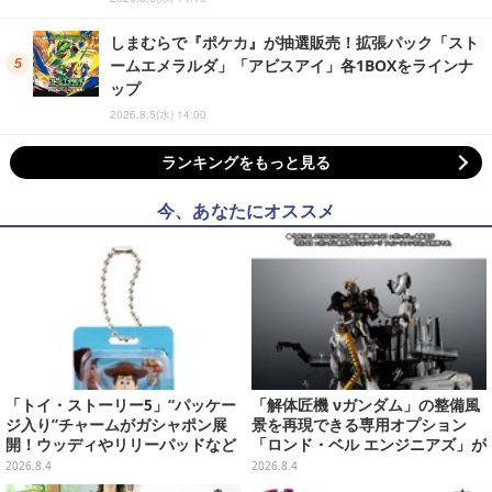
しまむらで『ポケカ』が抽選販売！拡張パック「スト
ームエメラルダ」「アビスアイ」各1BOXをラインナ
ップ
2026.8.5(水) 14:00
ランキングをもっと見る
今、あなたにオススメ
「トイ・ストーリー5」“パッケー
「解体匠機 νガンダム」の整備風
ジ入り”チャームがガシャポン展
景を再現できる専用オプション
開！ウッディやリリーパッドなど
「ロンド・ベル エンジニアズ」が
全5種、裏面はキャラクターごと
抽選販売！応募期間は8月16日23
2026.8.4
2026.8.4
に異なるデザイン
時まで