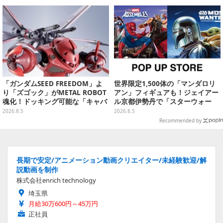
雑貨など
「ガンダムSEED FREEDOM」よ
世界限定1,500体の「マンダロリ
り「ズゴック」がMETAL ROBOT
アン」フィギュアも！ジェイアー
魂化！ドッキング可能な「キャバ
ル京都伊勢丹で「スターウォー
リアーアイフリッド」も同時に予
ズ」&「マーベル」ポップアップ
2026.8.5
2026.8.5
約開始
ストア開催
Recommended by
長期で安定/アニメーション動画クリエイター/未経験歓迎/解
説動画を制作
株式会社enrich technology
埼玉県
月給30万600円～45万円
正社員