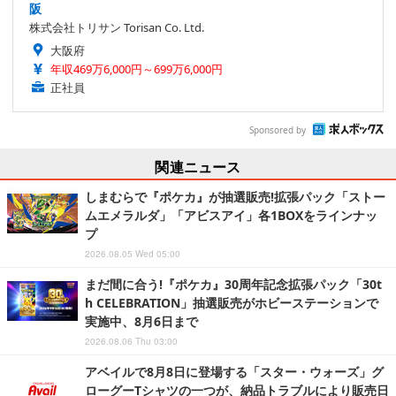
阪
株式会社トリサン Torisan Co. Ltd.
大阪府
年収469万6,000円～699万6,000円
正社員
Sponsored by
関連ニュース
しまむらで『ポケカ』が抽選販売!拡張パック「ストー
ムエメラルダ」「アビスアイ」各1BOXをラインナッ
プ
2026.08.05 Wed 05:00
まだ間に合う!『ポケカ』30周年記念拡張パック「30t
h CELEBRATION」抽選販売がホビーステーションで
実施中、8月6日まで
2026.08.06 Thu 03:00
アベイルで8月8日に登場する「スター・ウォーズ」グ
ローグーTシャツの一つが、納品トラブルにより販売日