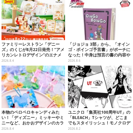
ファミリーレストラン「デニー
「ジョジョ 3部」から、「オイン
ズ」のくじが8月22日発売！“アメ
ゴ・ボインゴ予言書」がポーチに
リカンレトロデザイン”のエナメ
なった！中身は預言の書の内容や
ルバッグやTシャツなど、日常使
アニメ総柄デザインをプリント
2026.8.4
2026.8.6
いできるグッズを用意
本物のペロペロキャンディみた
ユニクロ「集英社100周年UT」の
い！「ディズニー」ミッキーやミ
「BLEACH」Tシャツが、どこま
ニーなど、おかおデザインのカラ
でもスタイリッシュ！モノクロデ
フルチャーム全10種が8月31日発
ザインもクール
2026.8.4
2026.8.2