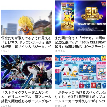
売
悟空たちが飛んでるように見える
まだ間に合う！『ポケカ』30周年
「とびマス ドラゴンボール」第3
記念拡張パック「30th CELEBRAT
弾登場！超サイヤ人ベジータ、ベ
ION」抽選販売がホビーステーシ
ジットなど全6種
ョンで実施中、8月6日まで
2026.8.5
2026.8.6
「ストライクフリーダムガンダ
「ポチャッコ あひるのペックル当
ム」がリニューアル！新フレーム
りくじ」が8月1日発売！ポップコ
搭載で躍動感あるポージングもバ
ーンメーカーや仲良しデザインの
ッチリ
両面クッション、日常使いできる
2026.8.2
2026.7.23