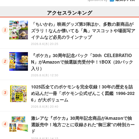
アクセスランキング
「ちいかわ」映画グッズ第3弾ほか、多数の新商品が
ズラリ！なんか懐いてる「鳥」マスコットや場面写ア
イテムなど必見のラインナップ
2026.8.6(木) 20:25
『ポケカ』30周年記念パック「30th CELEBRATIO
N」がAmazonで抽選販売受付中！1BOX（20パック
入り）
2026.8.6(木) 12:30
1025匹全てのポケモンを完全収録！30年の歴史を詰
め込んだ一冊「ポケモン公式ぜんこく図鑑 1996-202
6」が大ボリューム
2026.8.6(木) 20:40
激レアな『ポケカ』30周年記念商品がAmazonで抽
選販売中！地方ごとに収録された“御三家”の特別カー
ド
2026.8.6(木) 14:15