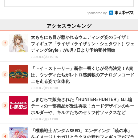
Sponsored by
アクセスランキング
太ももにも目が惹かれるウェディング姿のライザ！
フィギュア「ライザ（ライザリン・シュタウト）ウェ
ディングStyle」が8月7日より予約受付開始
2026.8.6(木) 19:15
「トイ・ストーリー」新作一番くじが発売決定！A賞
は、ウッディたちがレトロ感満載のアナログレコード
上を走る姿で立体化
2026.8.7(金) 12:40
しまむらで販売された「HUNTER×HUNTER」G.I.編
テーマの一部商品が受注再販！カードデザインのキー
ホルダーや、キルアたちのセリフ付ソックスなど
2026.8.7(金) 11:00
「機動戦士ガンダムSEED」エンディング「暁の車」
をイメージ！カガリとラクスの新作フィギュアがプラ