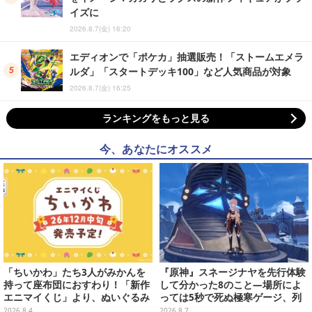
イズに
2026.8.7(金) 16:20
エディオンで「ポケカ」抽選販売！「ストームエメラ
ルダ」「スタートデッキ100」など人気商品が対象
2026.8.7(金) 16:25
ランキングをもっと見る
今、あなたにオススメ
「ちいかわ」たち3人がみかんを
『原神』スネージナヤを先行体験
持って座布団におすわり！「新作
して分かった8のこと―場所によ
エニマイくじ」より、ぬいぐるみ
っては5秒で死ぬ極寒ゲージ、列
画像が初公開
車は“ダイナミック途中下車”可能
2026.8.4
2026.8.7