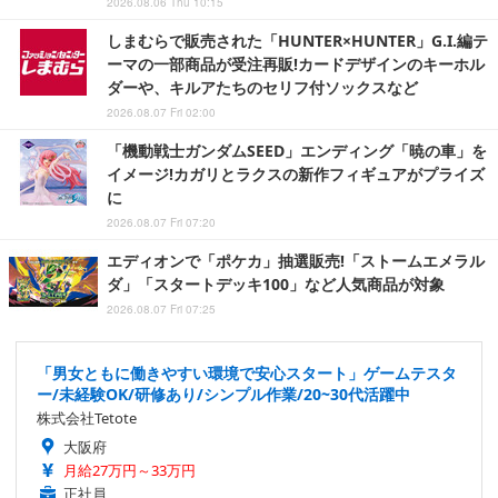
2026.08.06 Thu 10:15
しまむらで販売された「HUNTER×HUNTER」G.I.編テ
ーマの一部商品が受注再販!カードデザインのキーホル
ダーや、キルアたちのセリフ付ソックスなど
2026.08.07 Fri 02:00
「機動戦士ガンダムSEED」エンディング「暁の車」を
イメージ!カガリとラクスの新作フィギュアがプライズ
に
2026.08.07 Fri 07:20
エディオンで「ポケカ」抽選販売!「ストームエメラル
ダ」「スタートデッキ100」など人気商品が対象
2026.08.07 Fri 07:25
「男女ともに働きやすい環境で安心スタート」ゲームテスタ
ー/未経験OK/研修あり/シンプル作業/20~30代活躍中
株式会社Tetote
大阪府
月給27万円～33万円
正社員