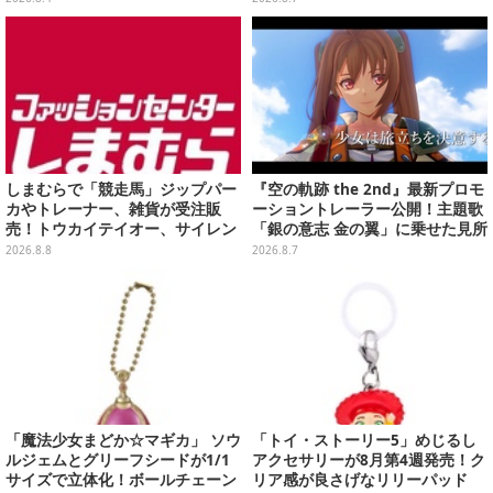
など自由度高め
しまむらで「競走馬」ジップパー
『空の軌跡 the 2nd』最新プロモ
カやトレーナー、雑貨が受注販
ーショントレーラー公開！主題歌
売！トウカイテイオー、サイレン
「銀の意志 金の翼」に乗せた見所
ススズカなど名馬をデザイン
満載の映像に
2026.8.8
2026.8.7
「魔法少女まどか☆マギカ」 ソウ
「トイ・ストーリー5」めじるし
ルジェムとグリーフシードが1/1
アクセサリーが8月第4週発売！ク
サイズで立体化！ボールチェーン
リア感が良さげなリリーパッド