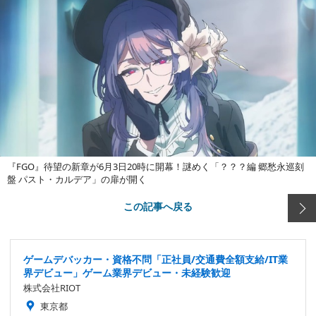
『FGO』待望の新章が6月3日20時に開幕！謎めく「？？？編 郷愁永巡刻
盤 パスト・カルデア」の扉が開く
この記事へ戻る
ゲームデバッカー・資格不問「正社員/交通費全額支給/IT業
界デビュー」ゲーム業界デビュー・未経験歓迎
株式会社RIOT
東京都