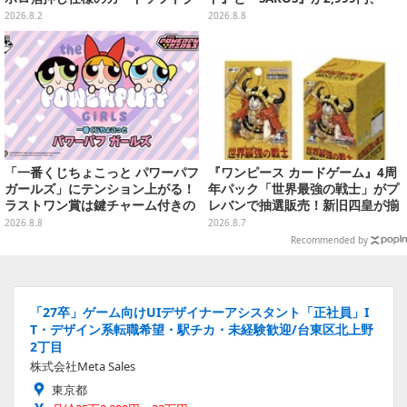
ッキー
『メタルギアソリッド Δ』は2,49
2026.8.2
2026.8.8
9円─ゲオ店舗＆ストアのゲームセ
ールは8月8日から
「一番くじちょこっと パワーパフ
『ワンピース カードゲーム』4周
ガールズ」にテンション上がる！
年パック「世界最強の戦士」がプ
ラストワン賞は鍵チャーム付きの
レバンで抽選販売！新旧四皇が揃
シール帳スペシャルセット
い踏み、刃牙作者が描く「カイド
2026.8.8
2026.8.7
ウ」も
Recommended by
「27卒」ゲーム向けUIデザイナーアシスタント「正社員」I
T・デザイン系転職希望・駅チカ・未経験歓迎/台東区北上野
2丁目
株式会社Meta Sales
東京都