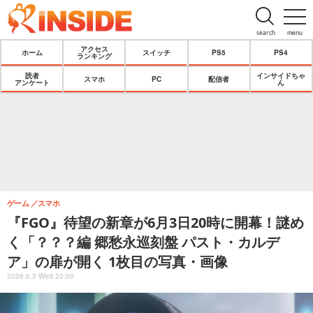
search
menu
アクセス
ホーム
スイッチ
PS5
PS4
ランキング
読者
インサイドちゃ
スマホ
PC
配信者
アンケート
ん
ゲーム
スマホ
『FGO』待望の新章が6月3日20時に開幕！謎め
く「？？？編 郷愁永巡刻盤 パスト・カルデ
ア」の扉が開く 1枚目の写真・画像
2026.6.3 Wed 20:00