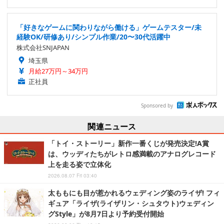
「好きなゲームに関わりながら働ける」ゲームテスター/未
経験OK/研修あり/シンプル作業/20〜30代活躍中
株式会社SNJAPAN
埼玉県
月給27万円～34万円
正社員
Sponsored by
関連ニュース
「トイ・ストーリー」新作一番くじが発売決定!A賞
は、ウッディたちがレトロ感満載のアナログレコード
上を走る姿で立体化
2026.08.07 Fri 03:40
太ももにも目が惹かれるウェディング姿のライザ! フィ
ギュア「ライザ(ライザリン・シュタウト)ウェディン
グStyle」が8月7日より予約受付開始