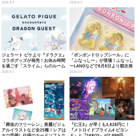
を外せばフィギュアとして飾れる
や、ジェシーなど全5種ラインナ
2026.8.5
2026.8.5
ガシャポン全6種
ップ
ジェラート ピケより『ドラクエ』
「ボンボンドロップシール」に
コラボグッズが発売！お休み時間
「ふなっしー」が登場！ふなっし
を過ごす「スライム」らのルーム
ーLANDなどで8月8日より順次発
ウェア、雑貨など多数ラインナッ
売
2026.8.7
2026.8.6
プ
「葬送のフリーレン」美麗ビジュ
『仁王3』が早くも3,828円に！
アルイラストなど全25種！レアは
『メトロイドプライム4 ビヨン
ホロ箔押し仕様のカードソフトク
ド』と『SAROS』が2,999円、