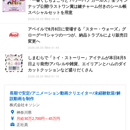
「一番くじちょこっと パワーパフ ガールズ」全ライン
ナップ公開!ラストワン賞は鍵チャーム付きのシール帳
スペシャルセットを用意
2026.08.05 Wed 09:45
アベイルで8月8日に登場する「スター・ウォーズ」グ
ローグーTシャツの一つが、納品トラブルにより販売日
変更へ
2026.08.05 Wed 01:45
しまむらで「トイ・ストーリー」アイテムが本日8月5
日より発売!アパレルや雑貨、エイリアンとハムのダイ
カットクッションなど盛りだくさん
2026.08.05 Wed 01:10
長期で安定/アニメーション動画クリエイター/未経験歓迎/解
説動画を制作
株式会社キソシン
神奈川県
月給30万2,700円～45万円
正社員