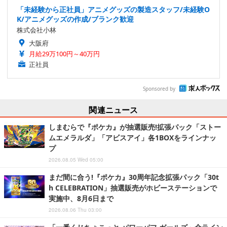
「未経験から正社員」アニメグッズの製造スタッフ/未経験O
K/アニメグッズの作成/ブランク歓迎
株式会社小林
大阪府
月給29万100円～40万円
正社員
Sponsored by
関連ニュース
しまむらで『ポケカ』が抽選販売!拡張パック「ストー
ムエメラルダ」「アビスアイ」各1BOXをラインナッ
プ
2026.08.05 Wed 05:00
まだ間に合う!『ポケカ』30周年記念拡張パック「30t
h CELEBRATION」抽選販売がホビーステーションで
実施中、8月6日まで
2026.08.06 Thu 03:00