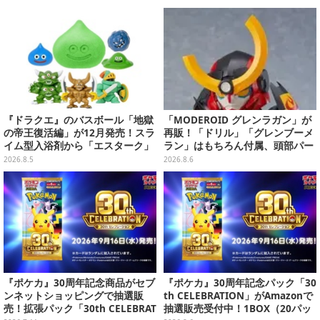
ンナップ
『ドラクエ』のバスボール「地獄
「MODEROID グレンラガン」が
の帝王復活編」が12月発売！スラ
再販！「ドリル」「グレンブーメ
イム型入浴剤から「エスターク」
ラン」はもちろん付属、頭部パー
「デスピサロ」ら6体が飛び出す
ツを組み替えると「ラガン」も再
2026.8.5
2026.8.6
現可能
『ポケカ』30周年記念商品がセブ
『ポケカ』30周年記念パック「30
ンネットショッピングで抽選販
th CELEBRATION」がAmazonで
売！拡張パック「30th CELEBRAT
抽選販売受付中！1BOX（20パッ