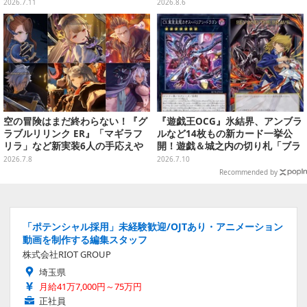
ION」と「エーフィ・ブラッキー
ク入り）
2026.7.11
2026.8.6
セット」が対象
空の冒険はまだ終わらない！『グ
『遊戯王OCG』氷結界、アンブラ
ラブルリリンク ER』「マギラフ
ルなど14枚もの新カード一挙公
リラ」など新実装6人の手応えや
開！遊戯＆城之内の切り札「ブラ
新要素の数々を一挙体験─シエ
ック・デーモンズ・ドラゴン」も
2026.7.8
2026.7.10
テ・ソーンとの対決は激戦極まる
新たな装いで登場
Recommended by
【プレイレポ】
「ポテンシャル採用」未経験歓迎/OJTあり・アニメーション
動画を制作する編集スタッフ
株式会社RIOT GROUP
埼玉県
月給41万7,000円～75万円
正社員