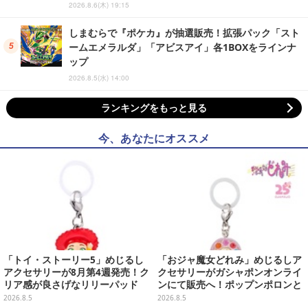
2026.8.6(木) 19:15
しまむらで『ポケカ』が抽選販売！拡張パック「スト
ームエメラルダ」「アビスアイ」各1BOXをラインナ
ップ
2026.8.5(水) 14:00
ランキングをもっと見る
今、あなたにオススメ
「トイ・ストーリー5」めじるし
「おジャ魔女どれみ」めじるしア
アクセサリーが8月第4週発売！ク
クセサリーがガシャポンオンライ
リア感が良さげなリリーパッド
ンにて販売へ！ポップンポロンと
や、ジェシーなど全5種ラインナ
魔法玉の2連チャームなど全9種
2026.8.5
2026.8.5