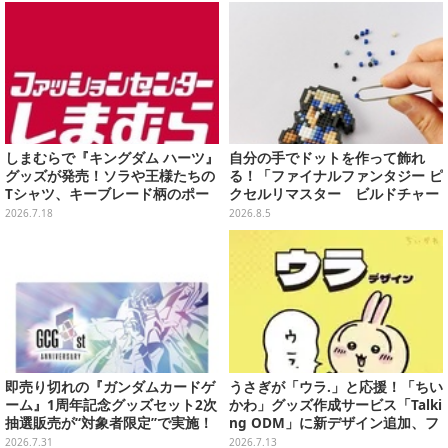
ップ
しまむらで『キングダム ハーツ』
自分の手でドットを作って飾れ
グッズが発売！ソラや王様たちの
る！「ファイナルファンタジー ピ
Tシャツ、キーブレード柄のポー
クセルリマスター ビルドチャー
チなど幅広いデザイン
ムコレクション Vol.3」が予約
2026.7.18
2026.8.5
開始
即売り切れの『ガンダムカードゲ
うさぎが「ウラ.」と応援！「ちい
ーム』1周年記念グッズセット2次
かわ」グッズ作成サービス「Talki
抽選販売が“対象者限定”で実施！
ng ODM」に新デザイン追加、フ
プレバン全会員向け3次抽選も
ェイスタオルやTシャツなどライ
2026.7.31
2026.7.13