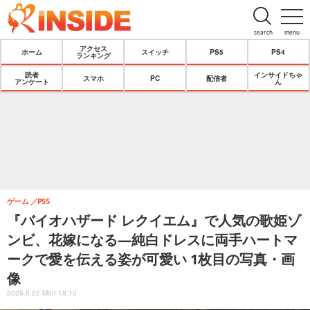
search
menu
アクセス
ホーム
スイッチ
PS5
PS4
ランキング
読者
インサイドちゃ
スマホ
PC
配信者
アンケート
ん
ゲーム
PS5
『バイオハザード レクイエム』で人気の歌姫ゾ
ンビ、花嫁になる―純白ドレスに両手ハートマ
ークで愛を伝える姿が可愛い 1枚目の写真・画
像
2026.6.22 Mon 18:10