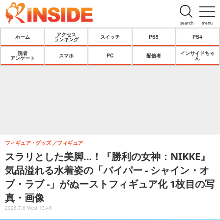
search
menu
アクセス
ホーム
スイッチ
PS5
PS4
ランキング
読者
インサイドちゃ
スマホ
PC
配信者
アンケート
ん
フィギュア・グッズ
フィギュア
スラリとした美脚…！『勝利の女神：NIKKE』
気品溢れる水着姿の「バイパー - シャイン・オ
ブ・ラブ -」がぬーストフィギュア化 1枚目の写
真・画像
2026.7.8 Wed 13:45