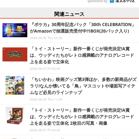
Sponsored by
関連ニュース
『ポケカ』30周年記念パック「30th CELEBRATION」
がAmazonで抽選販売受付中!1BOX(20パック入り)
2026.08.06 Thu 03:30
「トイ・ストーリー」新作一番くじが発売決定!A賞
は、ウッディたちがレトロ感満載のアナログレコード
上を走る姿で立体化
2026.08.07 Fri 03:40
「ちいかわ」映画グッズ第3弾ほか、多数の新商品がズ
ラリ!なんか懐いてる「鳥」マスコットや場面写アイテ
ムなど必見のラインナップ
2026.08.06 Thu 11:25
「トイ・ストーリー」新作一番くじが発売決定!A賞
は、ウッディたちがレトロ感満載のアナログレコード
上を走る姿で立体化 2枚目の写真・画像
2026.08.07 Fri 03:40