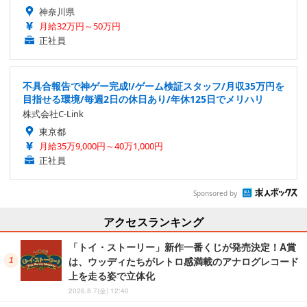
神奈川県
月給32万円～50万円
正社員
不具合報告で神ゲー完成!/ゲーム検証スタッフ/月収35万円を
目指せる環境/毎週2日の休日あり/年休125日でメリハリ
株式会社C-Link
東京都
月給35万9,000円～40万1,000円
正社員
Sponsored by
アクセスランキング
「トイ・ストーリー」新作一番くじが発売決定！A賞
は、ウッディたちがレトロ感満載のアナログレコード
上を走る姿で立体化
2026.8.7(金) 12:40