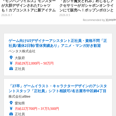
『モンハンワイルズ』モンスター
「おジャ魔女どれみ」めじるしア
が大胆デザインされたTシャツ
クセサリーがガシャポンオンライ
も！カプコンストアに新アイテム
ンにて販売へ！ポップンポロンと
が続々登場
魔法玉の2連チャームなど全9種
2026.8.7
2026.8.5
Recommended by
ゲーム向けUIデザイナーアシスタント正社員・資格不問「正
社員/週休2日制/育休実績あり」アニメ・マンガ好き歓迎
ベンタス株式会社
大阪府
月給29万2,000円～50万円
正社員
「27卒」ゲームイラスト・キャラクターデザインのアシスタ
ントスタッフ「正社員」シフト相談可/名古屋市中区錦4丁目
株式会社alBee
愛知県
月給22万700円～31万5,500円
正社員