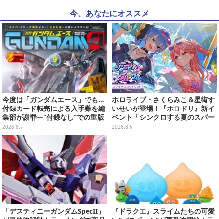
今、あなたにオススメ
今度は「ガンダムエース」でも…
ホロライブ・さくらみこ＆星街す
付録カード転売による入手難を編
いせいが登場！『ホロドリ』新イ
集部が謝罪―“付録なし”での重版
ベント「シンクロする夏のスパー
対応を進行中
クル」開催決定ーmiCometのイ
2026.8.7
2026.8.6
ベントメモリーや楽曲などが新た
に追加へ
「デスティニーガンダムSpecII」
『ドラクエ』スライムたちの可愛