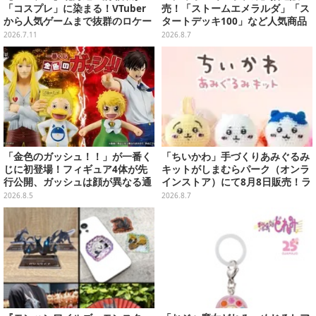
「コスプレ」に染まる！VTuber
売！「ストームエメラルダ」「ス
から人気ゲームまで抜群のロケー
タートデッキ100」など人気商品
ションも必見な美女レイヤー10選
が対象
2026.7.11
2026.8.7
【写真45枚】
「金色のガッシュ！！」が一番く
「ちいかわ」手づくりあみぐるみ
じに初登場！フィギュア4体が先
キットがしまむらパーク（オンラ
行公開、ガッシュは顔が異なる通
インストア）にて8月8日販売！ラ
常/ザケルver.の2種
インナップ全3種、初心者向きの
2026.8.5
2026.8.7
編み方で作れちゃう