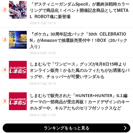
「デスティニーガンダムSpecII」が最終決戦時カラー
リングで商品化！イベント開催記念商品としてMETA
L ROBOT魂に新登場
2026.8.7(金) 15:15
『ポケカ』30周年記念パック「30th CELEBRATIO
N」がAmazonで抽選販売受付中！1BOX（20パック
入り）
2026.8.6(木) 12:30
しまむらで「ワンピース」グッズが8月8日15時より
オンライン販売！かるた風のルフィたちがお洒落なバ
ッグや、チョッパーが可愛いサンダルも
2026.8.7(金) 18:15
しまむらで販売された「HUNTER×HUNTER」G.I.編
テーマの一部商品が受注再販！カードデザインのキー
ホルダーや、キルアたちのセリフ付ソックスなど
2026.8.7(金) 11:00
ランキングをもっと見る