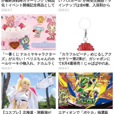
が最終決戦時カラーリングで商品
い“バスボール”が再受注開始！ラ
化！イベント開催記念商品として
インナップは全6種、入浴剤から
METAL ROBOT魂に新登場
モンスターのフィギュアが出てく
2026.8.7
2026.8.5
る
「一番くじ ナルミヤキャラクター
「カラフルピーチ」めじるしアク
ズ」がエモい！ベリエちゃんのホ
セサリー第2弾が、ガシャポンに
ールケーキ小物入れ、ナカムラく
て8月4週発売！じゃぱぱやのあ、
んのマスコットなどがズラリ
シヴァたちメンバー11名分ライン
2026.8.7
2026.8.7
ナップ
【コスプレ】北海道・洞爺湖が
エディオンで「ポケカ」抽選販