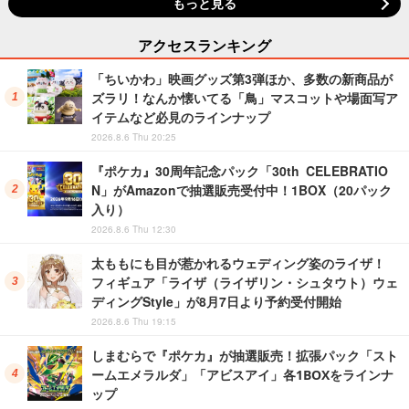
もっと見る
アクセスランキング
「ちいかわ」映画グッズ第3弾ほか、多数の新商品が
ズラリ！なんか懐いてる「鳥」マスコットや場面写ア
イテムなど必見のラインナップ
2026.8.6 Thu 20:25
『ポケカ』30周年記念パック「30th CELEBRATIO
N」がAmazonで抽選販売受付中！1BOX（20パック
入り）
2026.8.6 Thu 12:30
太ももにも目が惹かれるウェディング姿のライザ！
フィギュア「ライザ（ライザリン・シュタウト）ウェ
ディングStyle」が8月7日より予約受付開始
2026.8.6 Thu 19:15
しまむらで『ポケカ』が抽選販売！拡張パック「スト
ームエメラルダ」「アビスアイ」各1BOXをラインナ
ップ