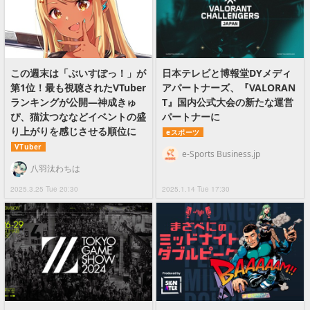
この週末は「ぶいすぽっ！」が
日本テレビと博報堂DYメディ
第1位！最も視聴されたVTuber
アパートナーズ、『VALORAN
ランキングが公開―神成きゅ
T』国内公式大会の新たな運営
ぴ、猫汰つななどイベントの盛
パートナーに
り上がりを感じさせる順位に
eスポーツ
VTuber
e-Sports Business.jp
八羽汰わちは
2025.3.25 Tue 20:30
2025.1.14 Tue 17:30