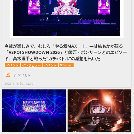
今後が楽しみで、むしろ「やる気MAX！！」―甘結もかが語る
「VSPO! SHOWDOWN 2026」と師匠・ボンサーンとのエピソー
ド、高木選手と戦った“ガチバトル”の感想を訊いた
イベント
インタビュー
イベント
VTuber
まっつぁん
2026.4.18 Sat 12:00