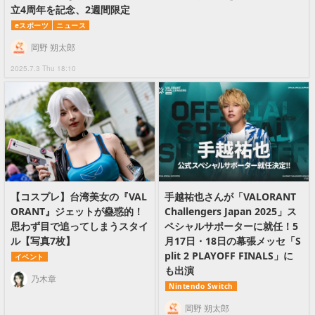
立4周年を記念、2週間限定
eスポーツ
ニュース
岡野 朔太郎
2025.7.3 Thu 18:10
【コスプレ】台湾美女の『VAL
手越祐也さんが「VALORANT
ORANT』ジェットが蠱惑的！
Challengers Japan 2025」ス
思わず目で追ってしまうスタイ
ペシャルサポーターに就任！5
ル【写真7枚】
月17日・18日の幕張メッセ「S
plit 2 PLAYOFF FINALS」に
イベント
も出演
乃木章
Nintendo Switch
岡野 朔太郎