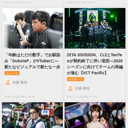
2025.12.9 Tue 12:10
2025.12.4 Thu 15:45
「年齢はただの数字」でお馴染
ZETA DIVISION、CLZとTenTe
み「DubsteP」がVTuberに―
nが契約終了に伴い退団―2026
新たなビジュアルで新たな一歩
シーズンに向けてチームの再編
が進む【VCT Pacific】
ニュース
eスポーツ
佐藤 颯哉
佐藤 颯哉
2025.10.20 Mon 19:00
2025.10.20 Mon 17:30