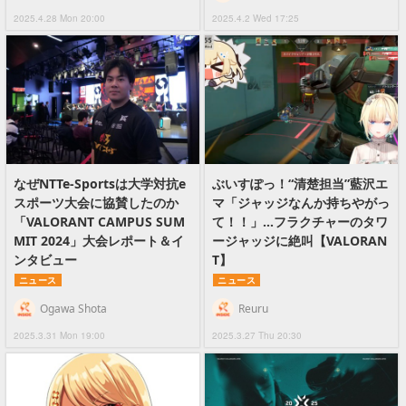
2025.4.28 Mon 20:00
2025.4.2 Wed 17:25
なぜNTTe-Sportsは大学対抗e
ぶいすぽっ！“清楚担当”藍沢エ
スポーツ大会に協賛したのか
マ「ジャッジなんか持ちやがっ
「VALORANT CAMPUS SUM
て！！」…フラクチャーのタワ
MIT 2024」大会レポート＆イ
ージャッジに絶叫【VALORAN
ンタビュー
T】
ニュース
ニュース
Ogawa Shota
Reuru
2025.3.31 Mon 19:00
2025.3.27 Thu 20:30