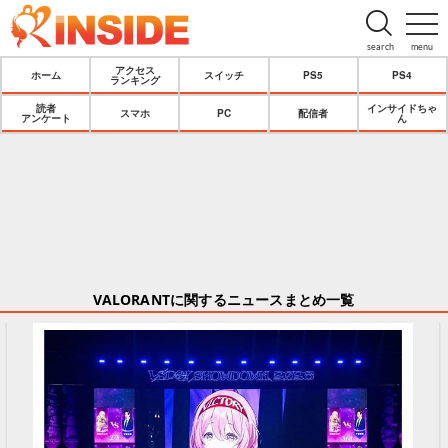
search
menu
アクセス
ホーム
スイッチ
PS5
PS4
ランキング
読者
インサイドちゃ
スマホ
PC
配信者
アンケート
ん
VALORANTに関するニュースまとめ一覧