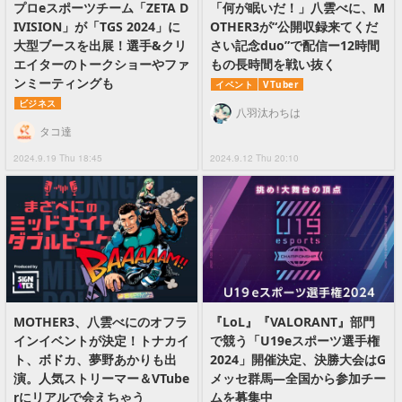
プロeスポーツチーム「ZETA D
「何が眠いだ！」八雲べに、M
IVISION」が「TGS 2024」に
OTHER3が“公開収録来てくだ
大型ブースを出展！選手&クリ
さい記念duo”で配信ー12時間
エイターのトークショーやファ
もの長時間を戦い抜く
ンミーティングも
イベント
VTuber
ビジネス
八羽汰わちは
タコ達
2024.9.19 Thu 18:45
2024.9.12 Thu 20:10
MOTHER3、八雲べにのオフラ
『LoL』『VALORANT』部門
インイベントが決定！トナカイ
で競う「U19eスポーツ選手権
ト、ボドカ、夢野あかりも出
2024」開催決定、決勝大会はG
演。人気ストリーマー＆VTube
メッセ群馬―全国から参加チー
rにリアルで会えちゃう
ムを募集中