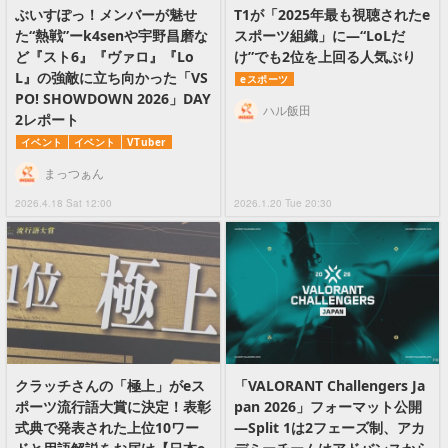
ぶいすぽっ！メンバーが魅せ
T1が「2025年最も視聴されたe
た“熱戦”ーk4senや宇野昌磨な
スポーツ組織」に―“LoLだ
ど『スト6』『ヴァロ』『Lo
け”でも2位を上回る人気ぶり
L』の強敵に立ち向かった「VS
eスポーツ
PO! SHOWDOWN 2026」DAY
ハル飯田
2レポート
イベント
イベント
VTuber
まっつぁん
2026.4.18 Sat 12:00
2026.1.20 Tue 20:30
クラッチさんの「極上」がeス
「VALORANT Challengers Ja
ポーツ流行語大賞に決定！表彰
pan 2026」フォーマット公開
式典で発表された上位10ワー
―Split 1は2フェーズ制、アカ