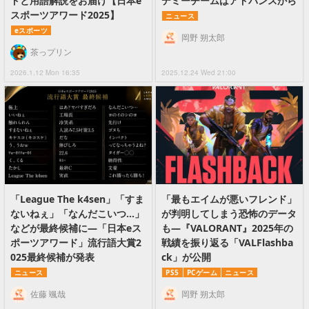
ドと用語解説をお届け【日本e
デミーチームはアドバンスから
スポーツアワード2025】
ニュース
eスポーツ
岡野 朔太郎
茶っプリン
2026.1.12 Mon 16:35
2025.12.24 Wed 21:00
「League The k4sen」「すま
「最もエイムが悪いフレンド」
ないねぇ」「なんだこいつ…」
が判明してしまう恐怖のデータ
などが最終候補に―「日本eス
も—『VALORANT』2025年の
ポーツアワード」流行語大賞2
戦績を振り返る「VALFlashba
025最終候補が発表
ck」が公開
ニュース
PS5
PCゲーム
ニュース
佐藤 颯哉
岡野 朔太郎