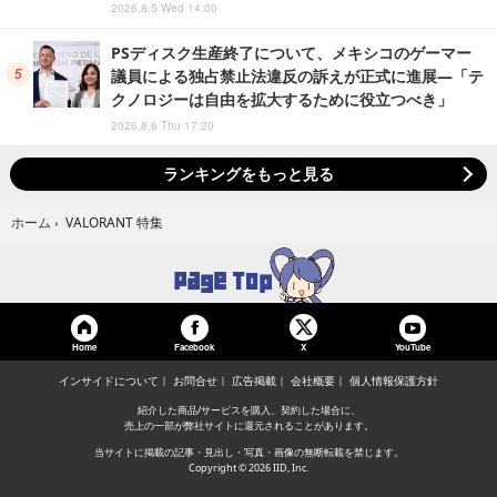
2026.8.5 Wed 14:00
PSディスク生産終了について、メキシコのゲーマー
議員による独占禁止法違反の訴えが正式に進展―「テ
クノロジーは自由を拡大するために役立つべき」
2026.8.6 Thu 17:20
ランキングをもっと見る
VALORANT 特集
ホーム
›
Home
Facebook
YouTube
X
インサイドについて
お問合せ
広告掲載
会社概要
個人情報保護方針
紹介した商品/サービスを購入、契約した場合に、
売上の一部が弊社サイトに還元されることがあります。
当サイトに掲載の記事・見出し・写真・画像の無断転載を禁じます。
Copyright © 2026 IID, Inc.