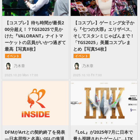
【コスプレ】待ち時間が最長2
【コスプレ】ゲーミング女子か
00分超え！？TGS2025で見か
ら『七つの大罪』エリザベス、
けた『VALORANT』ナイトマ
そしてスタンミじゃぱんまで！
ーケットの店員がいかつ過ぎて
「TGS2025」美麗コスプレま
最高【写真8枚】
とめ【写真54枚】
イベント
イベント
乃木章
乃木章
2025.10.20 Mon 17:00
2025.10.10 Fri 7:00
DFMがArtとの契約終了を発表
『LoL』が2025年7月に日本で
―日本屈指と名高いIGLの進退
最も視聴されたゲームに…LTK