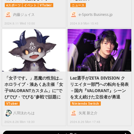
eスポーツ
イベント
VTuber
ニュース
内藤ジュイス
e-Sports Business.jp
2024.9.11 Wed 10:00
2024.9.9 Mon 15:45
「女子です。」悪魔の性別は…
Laz選手がZETA DIVISION ク
ホロライブ・湊あくあ主催「女
リエイター部門への転向を発表
子VALORANTカスタム」に“で
－国内『VALORANT』シーン
びでび・でびる”参戦で話題に
を支え続けた立役者が勇退
VTuber
Nintendo Switch
八羽汰わちは
矢尾 新之介
2024.8.26 Mon 18:30
2024.8.26 Mon 17:48