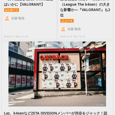
はいかに【VALORANT】
（League The k4sen）の大き
な影響か―『VALORANT』も2
eスポーツ
位
佐藤 颯哉
ニュース
佐藤 颯哉
2025.9.1 Mon 21:45
2025.8.12 Tue 19:15
Laz、k4senなどZETA DIVISIONメンバーが渋谷をジャック！設