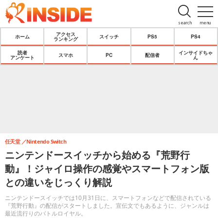
search
menu
アクセス
ホーム
スイッチ
PS5
PS4
ランキング
読者
インサイドちゃ
スマホ
PC
配信者
アンケート
ん
任天堂
Nintendo Switch
ニンテンドースイッチから始める『荒野行
動』！ジャイロ操作の感覚やスマートフォン版
との違いをじっくり解説
ニンテンドースイッチでは10月31日に、スマートフォンなどで配信されている
『荒野行動』の配信がスタートしました。宣伝文でもあるように、ジャンルは
最近流行りのバトルロイヤル。