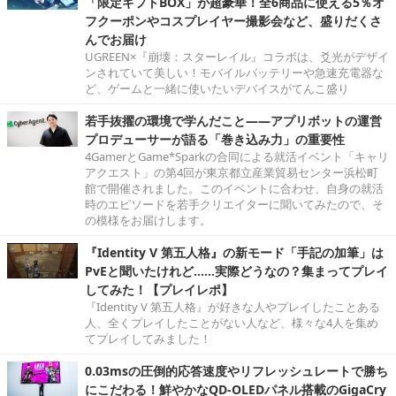
「限定ギフトBOX」が超豪華！全6商品に使える5％オ
フクーポンやコスプレイヤー撮影会など、盛りだくさ
んでお届け
UGREEN×『崩壊：スターレイル』コラボは、爻光がデザイ
ンされていて美しい！モバイルバッテリーや急速充電器な
ど、ゲームと一緒に使いたいデバイスがてんこ盛り
若手抜擢の環境で学んだこと――アプリボットの運営
プロデューサーが語る「巻き込み力」の重要性
4GamerとGame*Sparkの合同による就活イベント「キャリ
アクエスト」の第4回が東京都立産業貿易センター浜松町
館で開催されました。このイベントに合わせ、自身の就活
時のエピソードを若手クリエイターに聞いてみたので、そ
の模様をお届けします。
『Identity V 第五人格』の新モード「手記の加筆」は
PvEと聞いたけれど……実際どうなの？集まってプレイ
してみた！【プレイレポ】
『Identity V 第五人格』が好きな人やプレイしたことある
人、全くプレイしたことがない人など、様々な4人を集め
てプレイしてみました！
0.03msの圧倒的応答速度やリフレッシュレートで勝ち
にこだわる！鮮やかなQD-OLEDパネル搭載のGigaCry