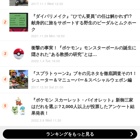
2017.11.1 Wed 12:30
『ダイパリメイク』“ひでん要員”の任は解かれず!?
献身的に旅をサポートする野生のビーダルとムクホー
ク
2021.11.29 Mon 18:53
衝撃の事実！『ポケモン』モンスターボールの誕生に
隠された“ある教授の研究”とは…
2022.1.4 Tue 16:00
『スプラトゥーン2』ブキの元ネタを徹底調査その1！
シューター＆マニューバー＆スペシャルウェポン編
2017.12.30 Sat 21:00
『ポケモン スカーレット・バイオレット』新御三家
はだれを選ぶ？2,000人以上が投票したアンケート結
果発表！
2022.3.9 Wed 11:30
ランキングをもっと見る