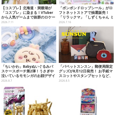
【コスプレ】北海道・洞爺湖が
「ボンボンドロップシール」がロ
「コスプレ」に染まる！VTuber
フトネットストアで抽選販売！
から人気ゲームまで抜群のロケー
「リラックマ」「しずくちゃん ミ
ションも必見な美女レイヤー10選
ニ」など全12種をラインナップ
2026.7.11
2026.7.16
【写真45枚】
「ちいかわ」Babyぬいぐるみパ
「パペットスンスン」郵便局限定
スケースポーチ第2弾！うさぎや
グッズが8月12日発売！ お手紙マ
泣いているモモンガのお顔デザイ
スコットやスタンプセットなど、
ン全4種が8月下旬プライズ展開
可愛すぎる全5アイテムがライン
2026.8.7
2026.8.5
ナップ