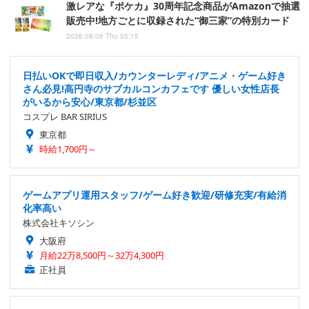
激レアな『ポケカ』30周年記念商品がAmazonで抽選
販売中!地方ごとに収録された“御三家”の特別カード
2026.08.06 Thu 05:15
日払いOKで即日収入/カウンターレディ/アニメ・ゲーム好き
さん必見!高円寺のサブカルコンカフェです 優しい女性店長
がいるから安心/東京都/杉並区
コスプレ BAR SIRIUS
東京都
時給1,700円～
ゲームアプリ運用スタッフ/ゲーム好き歓迎/研修充実/有給消
化率高い
株式会社キソシン
大阪府
月給22万8,500円～32万4,300円
正社員