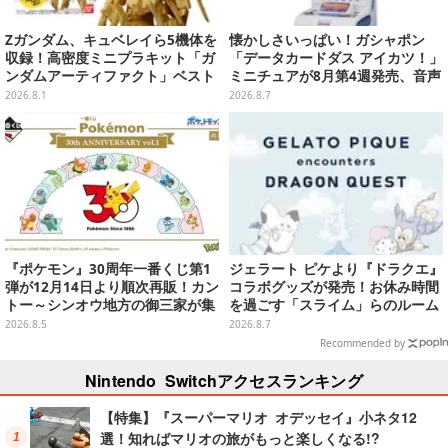
Zガンダム、キュベレイら5機体を
懐かしさいっぱい！ガシャポン
収録！高密度ミニプラキット「ガ
「データカードダス アイカツ！」
ンダムアーティファクト」ベスト
ミニチュアが8月第4週発売、音声
セレクションが10月発売
が流れる特別仕様も当たる
2026.8.1
2026.8.7
『ポケモン』30周年一番くじ第1
ジェラート ピケより『ドラクエ』
弾が12月14日より順次再販！カン
コラボグッズが発売！お休み時間
トー～シンオウ地方の御三家が集
を過ごす「スライム」らのルーム
まった時計、ぬいぐるみなど記念
ウェア、雑貨など多数ラインナッ
2026.8.5
2026.8.7
グッズ盛りだくさん
プ
Recommended by
Nintendo Switchアクセスランキング
【特集】『スーパーマリオ オデッセイ』小ネタ12
選！知ればマリオの旅がもっと楽しくなる!?