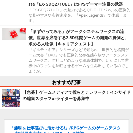
sta「EX-GDQ271UEL」はFPSゲーマー注目の武器
「EX-GDQ271UEL」の魅力であるQD-OLEDパネルの圧倒的
な見やすさや応答速度を、『Apex Legends』で体感しま
す。
「まずやってみる」がアークシステムワークスの流
儀。世界を席巻する2.5D格闘ゲームの開発の裏側と、
求める人物像【キャリアクエスト】
『ギルティギア』シリーズなどで知られ、世界的な格闘ゲ
ーム大会「EVO」でも圧倒的な存在感を放つアークシステ
ムワークス。同社はどのような組織体制で、いかにして世
界中のファンを熱狂させるゲームを生み出しているのでし
ょうか。
おすすめ記事
【急募】ゲームメディアで僕らとテレワーク！インサイド
の編集スタッフorライターを募集中
「趣味を仕事選びに活かせる!」/RPGゲームのゲームテスタ