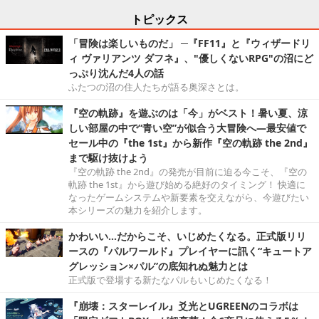
トピックス
「冒険は楽しいものだ」 ─『FF11』と『ウィザードリ
ィ ヴァリアンツ ダフネ』、"優しくないRPG"の沼にど
っぷり沈んだ4人の話
ふたつの沼の住人たちが語る奥深さとは。
『空の軌跡』を遊ぶのは「今」がベスト！暑い夏、涼
しい部屋の中で“青い空”が似合う大冒険へ―最安値で
セール中の『the 1st』から新作『空の軌跡 the 2nd』
まで駆け抜けよう
『空の軌跡 the 2nd』の発売が目前に迫る今こそ、『空の
軌跡 the 1st』から遊び始める絶好のタイミング！ 快適に
なったゲームシステムや新要素を交えながら、今遊びたい
本シリーズの魅力を紹介します。
かわいい…だからこそ、いじめたくなる。正式版リリ
ースの『パルワールド』プレイヤーに訊く“キュートア
グレッション×パル”の底知れぬ魅力とは
正式版で登場する新たなパルもいじめたくなる！
『崩壊：スターレイル』爻光とUGREENのコラボは