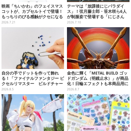
映画「ちいかわ」のフェイスマス
テーマは「放課後にじパラダイ
コットが、カプセルトイで登場！
ス」！弦月藤士郎・笹木咲ら6人
もっちりのびる感触がクセになる
が制服姿で登場する「にじさん
ハチワレ、セイレーンなど全5種
じ」×「スイパラ」コラボが8月14
2026.7.21
2026.7.10
日より開催
自分の手でドットを作って飾れ
金色に輝く「METAL BUILD ゴッ
る！「ファイナルファンタジー ピ
ドガンダム（明鏡止水）」が商品
クセルリマスター ビルドチャー
化！日輪エフェクトも本商品用に
ムコレクション Vol.3」が予約
刷新した豪華仕様
2026.8.5
2026.8.7
開始