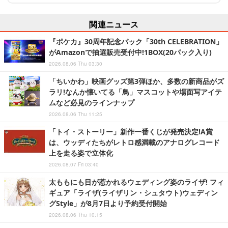
関連ニュース
『ポケカ』30周年記念パック「30th CELEBRATION」
がAmazonで抽選販売受付中!1BOX(20パック入り)
2026.08.06 Thu 03:30
「ちいかわ」映画グッズ第3弾ほか、多数の新商品がズ
ラリ!なんか懐いてる「鳥」マスコットや場面写アイテ
ムなど必見のラインナップ
2026.08.06 Thu 11:25
「トイ・ストーリー」新作一番くじが発売決定!A賞
は、ウッディたちがレトロ感満載のアナログレコード
上を走る姿で立体化
2026.08.07 Fri 03:40
太ももにも目が惹かれるウェディング姿のライザ! フィ
ギュア「ライザ(ライザリン・シュタウト)ウェディン
グStyle」が8月7日より予約受付開始
2026.08.06 Thu 10:15