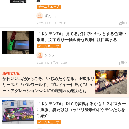
版
ゲームキューブ
ずんこ。
0
2025.11.20 Thu 20:45
『ポケモンZA』見てるだけでヒヤッとする色違い
厳選、文字通り一触即発な現場に注目集まる
ゲームキューブ
ケシノ
0
2025.11.18 Tue 10:25
SPECIAL
かわいい…だからこそ、いじめたくなる。正式版リ
リースの『パルワールド』プレイヤーに訊く“キュ
ートアグレッション×パル”の底知れぬ魅力とは
『ポケモンZA』DLCで参戦するかも！？ポスター
に洋服、姿だけはコッソリ登場のポケモンたちを
ご紹介
ゲームキューブ