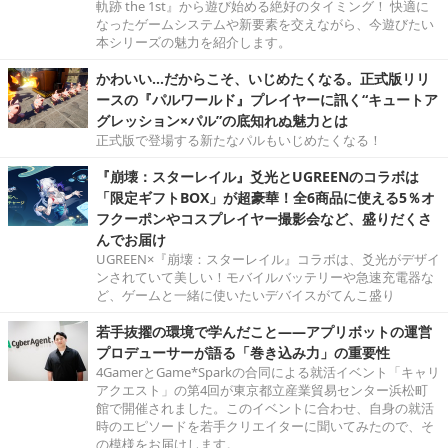
軌跡 the 1st』から遊び始める絶好のタイミング！ 快適に
なったゲームシステムや新要素を交えながら、今遊びたい
本シリーズの魅力を紹介します。
かわいい…だからこそ、いじめたくなる。正式版リリ
ースの『パルワールド』プレイヤーに訊く“キュートア
グレッション×パル”の底知れぬ魅力とは
正式版で登場する新たなパルもいじめたくなる！
『崩壊：スターレイル』爻光とUGREENのコラボは
「限定ギフトBOX」が超豪華！全6商品に使える5％オ
フクーポンやコスプレイヤー撮影会など、盛りだくさ
んでお届け
UGREEN×『崩壊：スターレイル』コラボは、爻光がデザイ
ンされていて美しい！モバイルバッテリーや急速充電器な
ど、ゲームと一緒に使いたいデバイスがてんこ盛り
若手抜擢の環境で学んだこと――アプリボットの運営
プロデューサーが語る「巻き込み力」の重要性
4GamerとGame*Sparkの合同による就活イベント「キャリ
アクエスト」の第4回が東京都立産業貿易センター浜松町
館で開催されました。このイベントに合わせ、自身の就活
時のエピソードを若手クリエイターに聞いてみたので、そ
の模様をお届けします。