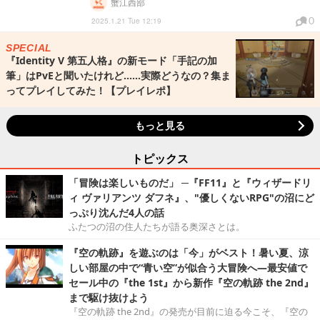
蟹江西部
0
2025.1.21 Tue 12:19
SPECIAL
『Identity V 第五人格』の新モード「手記の加
筆」はPvEと聞いたけれど……実際どうなの？集ま
ってプレイしてみた！【プレイレポ】
もっと見る
トピックス
「冒険は楽しいものだ」 ─『FF11』と『ウィザードリ
ィ ヴァリアンツ ダフネ』、"優しくないRPG"の沼にど
っぷり沈んだ4人の話
ふたつの沼の住人たちが語る奥深さとは。
『空の軌跡』を遊ぶのは「今」がベスト！暑い夏、涼
しい部屋の中で“青い空”が似合う大冒険へ―最安値で
セール中の『the 1st』から新作『空の軌跡 the 2nd』
まで駆け抜けよう
『空の軌跡 the 2nd』の発売が目前に迫る今こそ、『空の