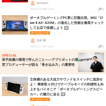
Mr.Katoh
0
2025.5.28 Wed 10:00
ポータブルゲーミングPC界に巨龍出現。MSI「Cl
aw 8 AI+ A2VM」の進化した性能を徹底チェック
してお店で体感しよう
PR
ゲームキューブ
高村 響
0
2025.3.11 Tue 12:05
SPECIAL
若手抜擢の環境で学んだこと――アプリボットの運
営プロデューサーが語る「巻き込み力」の重要性
立体感のある大迫力サウンドをスイッチに追加せ
よ！ 簡単取り付けでテーブルモードの利便性も向
上するパイオニア「ポータブルゲーミングスピー
カー」の魅力に迫る
PR
ゲームキューブ