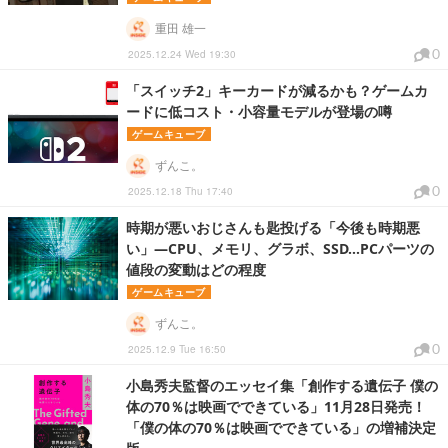
重田 雄一
0
2025.12.24 Wed 19:30
「スイッチ2」キーカードが減るかも？ゲームカ
ードに低コスト・小容量モデルが登場の噂
ゲームキューブ
ずんこ。
0
2025.12.18 Thu 17:40
時期が悪いおじさんも匙投げる「今後も時期悪
い」―CPU、メモリ、グラボ、SSD…PCパーツの
値段の変動はどの程度
ゲームキューブ
ずんこ。
0
2025.12.9 Tue 16:50
小島秀夫監督のエッセイ集「創作する遺伝子 僕の
体の70％は映画でできている」11月28日発売！
「僕の体の70％は映画でできている」の増補決定