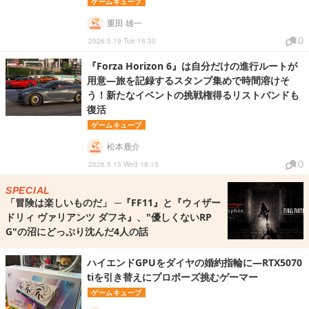
ゲームキューブ
重田 雄一
0
2026.5.19 Tue 16:30
『Forza Horizon 6』は自分だけの進行ルートが
用意―旅を記録するスタンプ集めで時間溶けそ
う！新たなイベントの挑戦権得るリストバンドも
復活
ゲームキューブ
松本鹿介
0
2026.5.13 Wed 18:15
SPECIAL
「冒険は楽しいものだ」 ─『FF11』と『ウィザー
ドリィ ヴァリアンツ ダフネ』、"優しくないRP
G"の沼にどっぷり沈んだ4人の話
ハイエンドGPUをダイヤの婚約指輪に―RTX5070
tiを引き替えにプロポーズ挑むゲーマー
ゲームキューブ