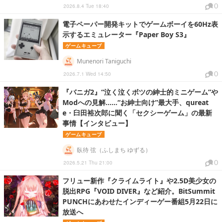
0
2026.8.4 Tue 18:40
電子ペーパー開発キットでゲームボーイを60Hz表
示するエミュレーター『Paper Boy S3』
ゲームキューブ
Munenori Taniguchi
0
2026.7.1 Wed 14:50
『バニガ2』“泣く泣くボツの紳士的ミニゲーム”や
Modへの見解……“お紳士向け”最大手、qureat
e・臼田裕次郎に聞く「セクシーゲーム」の最新
事情【インタビュー】
ゲームキューブ
臥待 弦（ふしまち ゆずる）
0
2026.5.21 Thu 21:00
フリュー新作『クライムライト』や2.5D美少女の
脱出RPG『VOID DIVER』など紹介。BitSummit
PUNCHにあわせたインディーゲー番組5月22日に
放送へ