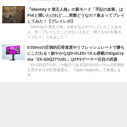
『Identity V 第五人格』の新モード「手記の加筆」は
PvEと聞いたけれど……実際どうなの？集まってプレイ
してみた！【プレイレポ】
『Identity V 第五人格』が好きな人やプレイしたことある
人、全くプレイしたことがない人など、様々な4人を集め
てプレイしてみました！
0.03msの圧倒的応答速度やリフレッシュレートで勝ち
にこだわる！鮮やかなQD-OLEDパネル搭載のGigaCry
sta「EX-GDQ271UEL」はFPSゲーマー注目の武器
「EX-GDQ271UEL」の魅力であるQD-OLEDパネルの圧倒的
な見やすさや応答速度を、『Apex Legends』で体感しま
す。
「まずやってみる」がアークシステムワークスの流
儀。世界を席巻する2.5D格闘ゲームの開発の裏側と、
求める人物像【キャリアクエスト】
『ギルティギア』シリーズなどで知られ、世界的な格闘ゲ
ーム大会「EVO」でも圧倒的な存在感を放つアークシステ
ムワークス。同社はどのような組織体制で、いかにして世
界中のファンを熱狂させるゲームを生み出しているのでし
ょうか。