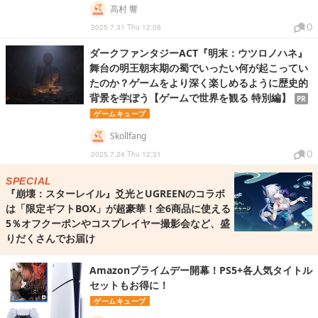
高村 響
0
2025.7.31 Thu 12:08
ダークファンタジーACT『明末：ウツロノハネ』
舞台の明王朝末期の蜀でいったい何が起こってい
たのか？ゲームをより深く楽しめるように歴史的
背景を学ぼう【ゲームで世界を観る 特別編】
PR
ゲームキューブ
Skollfang
0
2025.7.24 Thu 12:31
SPECIAL
『崩壊：スターレイル』爻光とUGREENのコラボ
は「限定ギフトBOX」が超豪華！全6商品に使える
5％オフクーポンやコスプレイヤー撮影会など、盛
りだくさんでお届け
Amazonプライムデー開幕！PS5+各人気タイトル
セットもお得に！
ゲームキューブ