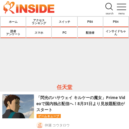
search
menu
アクセス
ホーム
スイッチ
PS5
PS4
ランキング
読者
インサイドちゃ
スマホ
PC
配信者
アンケート
ん
任天堂
「閃光のハサウェイ キルケーの魔女」Prime Vid
eoで国内独占配信へ！8月31日より見放題配信が
スタート
ゲームキューブ
仲瀬 コウタロウ