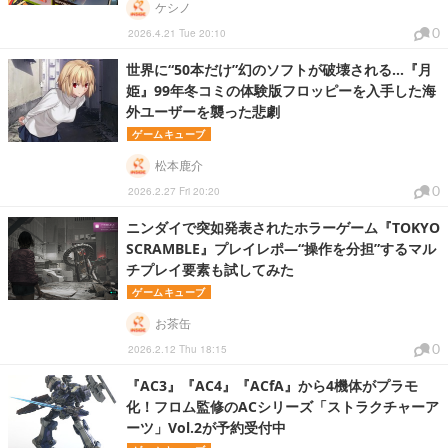
ケシノ
0
2026.4.21 Tue 20:10
世界に“50本だけ”幻のソフトが破壊される…『月
姫』99年冬コミの体験版フロッピーを入手した海
外ユーザーを襲った悲劇
ゲームキューブ
松本鹿介
0
2026.2.27 Fri 20:20
ニンダイで突如発表されたホラーゲーム『TOKYO
SCRAMBLE』プレイレポ―“操作を分担”するマル
チプレイ要素も試してみた
ゲームキューブ
お茶缶
0
2026.2.12 Thu 18:15
『AC3』『AC4』『ACfA』から4機体がプラモ
化！フロム監修のACシリーズ「ストラクチャーア
ーツ」Vol.2が予約受付中