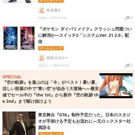
ゲームキューブ
松本鹿介
0
2026.1.23 Fri 18:30
『ポケモン ダイパリメイク』クラッシュ問題つい
に解消か―スイッチ2「システムVer. 21.2.0」配
信
ゲームキューブ
島田ヨタロー
0
2026.1.14 Wed 21:00
SPECIAL
『空の軌跡』を遊ぶのは「今」がベスト！暑い夏、
涼しい部屋の中で“青い空”が似合う大冒険へ―最安
値でセール中の『the 1st』から新作『空の軌跡 th
e 2nd』まで駆け抜けよう
東京舞台『GTA』制作予定だった。日本のスタジ
オが手掛ける予定もお流れに―元ロックスター社
員語る
ゲームキューブ