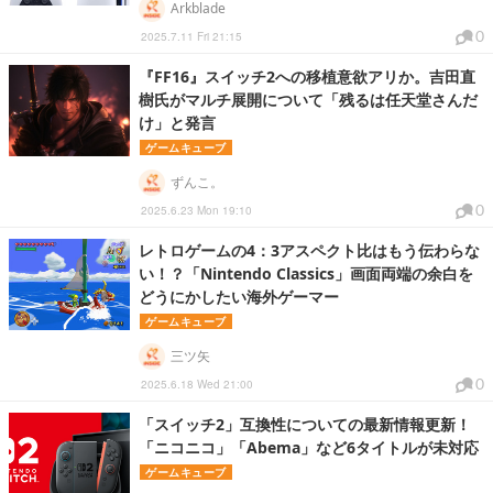
Arkblade
0
2025.7.11 Fri 21:15
『FF16』スイッチ2への移植意欲アリか。吉田直
樹氏がマルチ展開について「残るは任天堂さんだ
け」と発言
ゲームキューブ
ずんこ。
0
2025.6.23 Mon 19:10
レトロゲームの4：3アスペクト比はもう伝わらな
い！？「Nintendo Classics」画面両端の余白を
どうにかしたい海外ゲーマー
ゲームキューブ
三ツ矢
0
2025.6.18 Wed 21:00
「スイッチ2」互換性についての最新情報更新！
「ニコニコ」「Abema」など6タイトルが未対応
ゲームキューブ