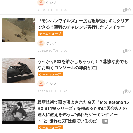
ケシノ
0
2025.11.4 Tue 11:00
『モンハンワイルズ』一度も攻撃受けずにクリア
できる？至難のチャレンジ実行したプレイヤー
ゲームキューブ
ケシノ
0
2025.9.30 Tue 10:00
うっかりPS3を溶かしちゃった！？悲惨な姿でも
なお動くコンソールの雄姿が注目
ゲームキューブ
ケシノ
0
2025.9.11 Thu 11:40
最新技術で研ぎ澄まされた名刀「MSI Katana 15
HX B14Wシリーズ」を極めるために居合抜刀の
達人に教えを乞う…“優れたゲーミングノー
ト”と“優れた刀”は似ているのだ！
PR
ゲームキューブ