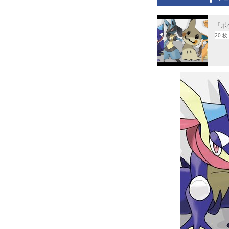
「ポ
20 枚