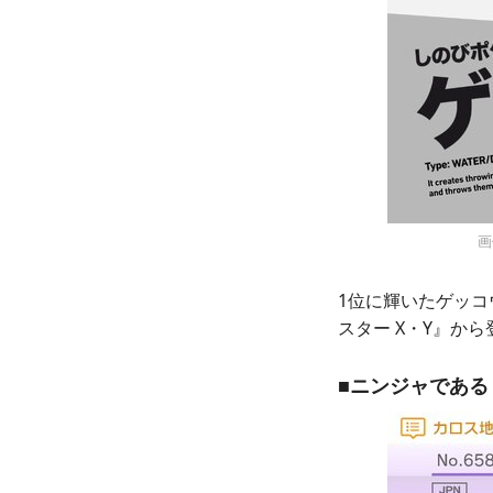
画
1位に輝いたゲッコ
スター X・Y』か
■ニンジャである