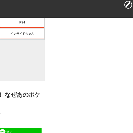
search
menu
PS4
インサイドちゃん
 なぜあのポケ
。
送る