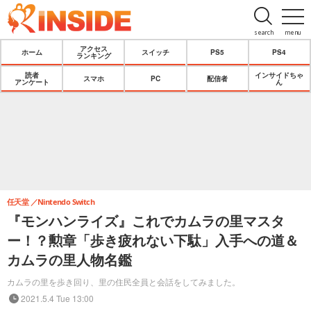
search
menu
アクセス
ホーム
スイッチ
PS5
PS4
ランキング
読者
インサイドちゃ
スマホ
PC
配信者
アンケート
ん
任天堂
Nintendo Switch
『モンハンライズ』これでカムラの里マスタ
ー！？勲章「歩き疲れない下駄」入手への道＆
カムラの里人物名鑑
カムラの里を歩き回り、里の住民全員と会話をしてみました。
2021.5.4 Tue 13:00