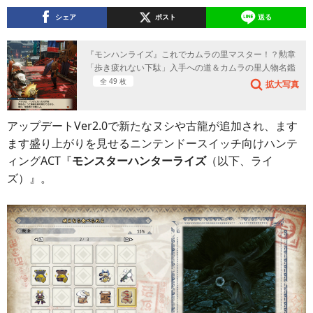
シェア
ポスト
送る
『モンハンライズ』これでカムラの里マスター！？勲章
「歩き疲れない下駄」入手への道＆カムラの里人物名鑑
全 49 枚
拡大写真
アップデートVer2.0で新たなヌシや古龍が追加され、ます
ます盛り上がりを見せるニンテンドースイッチ向けハンテ
ィングACT『
モンスターハンターライズ
（以下、ライ
ズ）』。