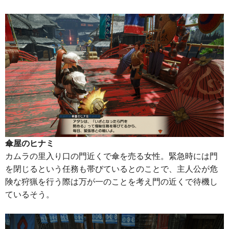
傘屋のヒナミ
カムラの里入り口の門近くで傘を売る女性。緊急時には門
を閉じるという任務も帯びているとのことで、主人公が危
険な狩猟を行う際は万が一のことを考え門の近くで待機し
ているそう。