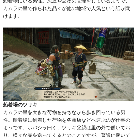
船着場にいる男性。流通や品物の管理をしているようで、
カムラの里で作られた品々が他の地域で人気という話が聞
けます。
船着場のツリキ
カムラの里を大きな荷物を持ちながら歩き回っている男
性。船着場に到着した荷物を各商店などへ運ぶのが仕事の
ようです。ホバシラ曰く、ツリキ父親は里の外で働いてお
り、様々な品を送ってくるとのことですが、普通に働いて