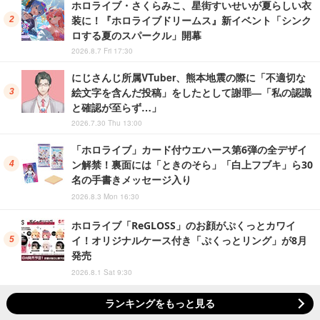
ホロライブ・さくらみこ、星街すいせいが夏らしい衣
装に！『ホロライブドリームス』新イベント「シンク
ロする夏のスパークル」開幕
2026.8.7 Fri 17:30
にじさんじ所属VTuber、熊本地震の際に「不適切な
絵文字を含んだ投稿」をしたとして謝罪―「私の認識
と確認が至らず…」
2026.7.30 Thu 13:00
「ホロライブ」カード付ウエハース第6弾の全デザイ
ン解禁！裏面には「ときのそら」「白上フブキ」ら30
名の手書きメッセージ入り
2026.8.3 Mon 16:30
ホロライブ「ReGLOSS」のお顔がぷくっとカワイ
イ！オリジナルケース付き「ぷくっとリング」が8月
発売
2026.8.1 Sat 9:30
ランキングをもっと見る