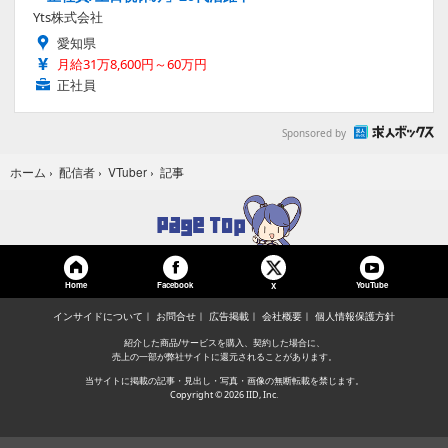
Yts株式会社
愛知県
月給31万8,600円～60万円
正社員
Sponsored by
記事
ホーム
›
配信者
›
VTuber
›
Home
Facebook
YouTube
X
インサイドについて
お問合せ
広告掲載
会社概要
個人情報保護方針
紹介した商品/サービスを購入、契約した場合に、
売上の一部が弊社サイトに還元されることがあります。
当サイトに掲載の記事・見出し・写真・画像の無断転載を禁じます。
Copyright © 2026 IID, Inc.