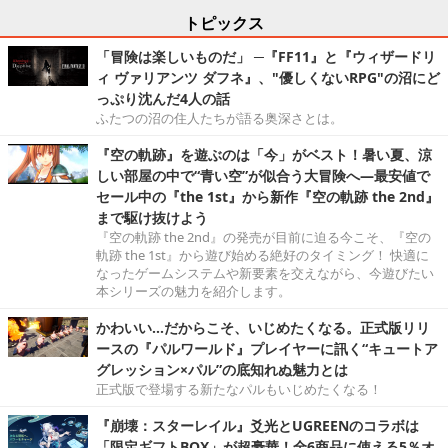
トピックス
「冒険は楽しいものだ」 ─『FF11』と『ウィザードリ
ィ ヴァリアンツ ダフネ』、"優しくないRPG"の沼にど
っぷり沈んだ4人の話
ふたつの沼の住人たちが語る奥深さとは。
『空の軌跡』を遊ぶのは「今」がベスト！暑い夏、涼
しい部屋の中で“青い空”が似合う大冒険へ―最安値で
セール中の『the 1st』から新作『空の軌跡 the 2nd』
まで駆け抜けよう
『空の軌跡 the 2nd』の発売が目前に迫る今こそ、『空の
軌跡 the 1st』から遊び始める絶好のタイミング！ 快適に
なったゲームシステムや新要素を交えながら、今遊びたい
本シリーズの魅力を紹介します。
かわいい…だからこそ、いじめたくなる。正式版リリ
ースの『パルワールド』プレイヤーに訊く“キュートア
グレッション×パル”の底知れぬ魅力とは
正式版で登場する新たなパルもいじめたくなる！
『崩壊：スターレイル』爻光とUGREENのコラボは
「限定ギフトBOX」が超豪華！全6商品に使える5％オ