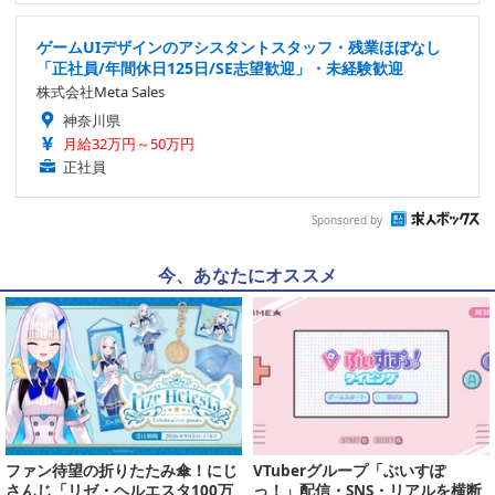
ゲームUIデザインのアシスタントスタッフ・残業ほぼなし
「正社員/年間休日125日/SE志望歓迎」・未経験歓迎
株式会社Meta Sales
神奈川県
月給32万円～50万円
正社員
Sponsored by
今、あなたにオススメ
ファン待望の折りたたみ傘！にじ
VTuberグループ「ぶいすぽ
さんじ「リゼ・ヘルエスタ100万
っ！」配信・SNS・リアルを横断