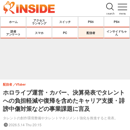
search
menu
アクセス
ホーム
スイッチ
PS5
PS4
ランキング
読者
インサイドちゃ
スマホ
PC
配信者
アンケート
ん
配信者
VTuber
ホロライブ運営・カバー、決算発表でタレント
への負担軽減や復帰を含めたキャリア支援・誹
謗中傷対策などの事業課題に言及
タレントの創作環境整備やタレントマネジメント強化を推進すると発表。
2026.5.14 Thu 20:15