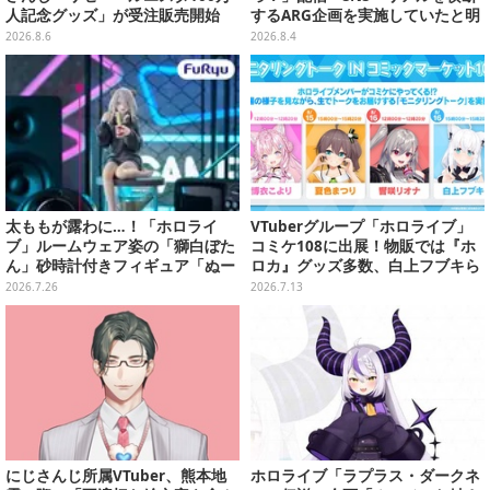
人記念グッズ」が受注販売開始
するARG企画を実施していたと明
らかに―ファンメイドらしきタイ
2026.8.6
2026.8.4
ピングゲームが実は…
太ももが露わに…！「ホロライ
VTuberグループ「ホロライブ」
ブ」ルームウェア姿の「獅白ぼた
コミケ108に出展！物販では『ホ
ん」砂時計付きフィギュア「ぬー
ロカ』グッズ多数、白上フブキら
ストプラス」がプライズ展開
4人のモニタリングトークもお届
2026.7.26
2026.7.13
け
にじさんじ所属VTuber、熊本地
ホロライブ「ラプラス・ダークネ