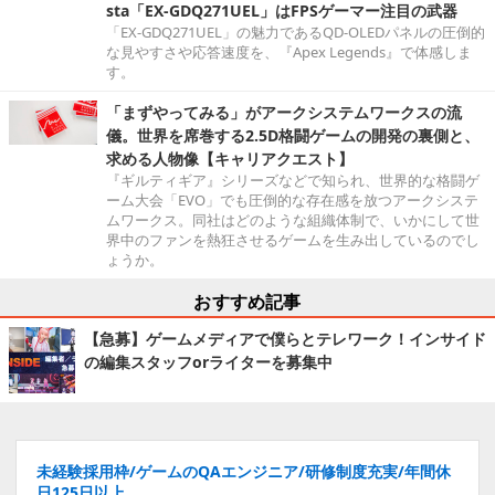
sta「EX-GDQ271UEL」はFPSゲーマー注目の武器
「EX-GDQ271UEL」の魅力であるQD-OLEDパネルの圧倒的
な見やすさや応答速度を、『Apex Legends』で体感しま
す。
「まずやってみる」がアークシステムワークスの流
儀。世界を席巻する2.5D格闘ゲームの開発の裏側と、
求める人物像【キャリアクエスト】
『ギルティギア』シリーズなどで知られ、世界的な格闘ゲ
ーム大会「EVO」でも圧倒的な存在感を放つアークシステ
ムワークス。同社はどのような組織体制で、いかにして世
界中のファンを熱狂させるゲームを生み出しているのでし
ょうか。
おすすめ記事
【急募】ゲームメディアで僕らとテレワーク！インサイド
の編集スタッフorライターを募集中
未経験採用枠/ゲームのQAエンジニア/研修制度充実/年間休
日125日以上