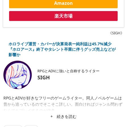
Amazon
楽天市場
《SIGH》
ホロライブ運営・カバーが決算発表ー純利益は45.7%減少
『ホロアース』終了やタレント卒業に伴うグッズ売上などが
影響か
RPGとADVに強いと自称するライター
SIGH
RPGとADVが好きなフリーのゲームライター。同人ノベルゲームは
昔から追っているのでそこそこ詳しい。面白ければジャンル問わず
なんでもプレイするのが信条。
+ 続きを読む