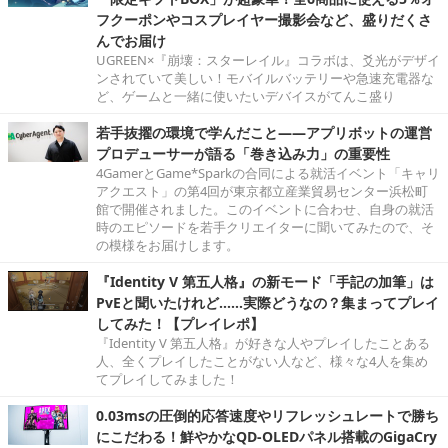
フクーポンやコスプレイヤー撮影会など、盛りだくさ
んでお届け
UGREEN×『崩壊：スターレイル』コラボは、爻光がデザイ
ンされていて美しい！モバイルバッテリーや急速充電器な
ど、ゲームと一緒に使いたいデバイスがてんこ盛り
若手抜擢の環境で学んだこと――アプリボットの運営
プロデューサーが語る「巻き込み力」の重要性
4GamerとGame*Sparkの合同による就活イベント「キャリ
アクエスト」の第4回が東京都立産業貿易センター浜松町
館で開催されました。このイベントに合わせ、自身の就活
時のエピソードを若手クリエイターに聞いてみたので、そ
の模様をお届けします。
『Identity V 第五人格』の新モード「手記の加筆」は
PvEと聞いたけれど……実際どうなの？集まってプレイ
してみた！【プレイレポ】
『Identity V 第五人格』が好きな人やプレイしたことある
人、全くプレイしたことがない人など、様々な4人を集め
てプレイしてみました！
0.03msの圧倒的応答速度やリフレッシュレートで勝ち
にこだわる！鮮やかなQD-OLEDパネル搭載のGigaCry