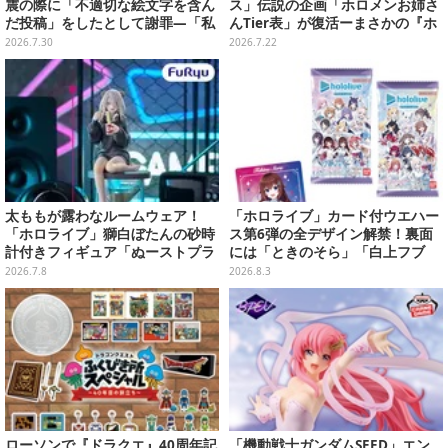
震の際に「不適切な絵文字を含ん
ス」伝説の企画「ホロメンお姉さ
だ投稿」をしたとして謝罪―「私
んTier表」が復活ーまさかの『ホ
の認識と確認が至らず…」
ロドリ』運営から依頼、ライン超
2026.7.30
2026.7.22
えした場合は“強制終了”の可能性
も
太ももが露わなルームウェア！
「ホロライブ」カード付ウエハー
「ホロライブ」獅白ぼたんの砂時
ス第6弾の全デザイン解禁！裏面
計付きフィギュア「ぬーストプラ
には「ときのそら」「白上フブ
ス」が7月第5週よりプライズ順次
キ」ら30名の手書きメッセージ入
2026.7.8
2026.8.3
展開
り
ローソンで『ドラクエ』40周年記
「機動戦士ガンダムSEED」エン