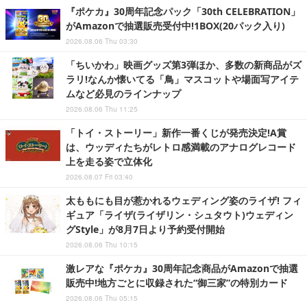
『ポケカ』30周年記念パック「30th CELEBRATION」
がAmazonで抽選販売受付中!1BOX(20パック入り)
2026.08.06 Thu 03:30
「ちいかわ」映画グッズ第3弾ほか、多数の新商品がズ
ラリ!なんか懐いてる「鳥」マスコットや場面写アイテ
ムなど必見のラインナップ
2026.08.06 Thu 11:25
「トイ・ストーリー」新作一番くじが発売決定!A賞
は、ウッディたちがレトロ感満載のアナログレコード
上を走る姿で立体化
2026.08.07 Fri 03:40
太ももにも目が惹かれるウェディング姿のライザ! フィ
ギュア「ライザ(ライザリン・シュタウト)ウェディン
グStyle」が8月7日より予約受付開始
2026.08.06 Thu 10:15
激レアな『ポケカ』30周年記念商品がAmazonで抽選
販売中!地方ごとに収録された“御三家”の特別カード
2026.08.06 Thu 05:15