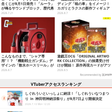
念くじが8月1日発売！「ルーラ」
ディング「暁の車」をイメージ！
が鳴るサウンドブロック、歴代勇
カガリとラクスの新作フィギュア
者＆スライムのフィギュアなど、
がプライズに
2026.7.21
2026.8.7
シリーズを振り返る景品盛りだく
さん
こんなものまで、“シャア専
遊戯王OCG「ORIGINAL ARTWO
用”！？ 「機動戦士ガンダム」デ
RK COLLECTION」の抽選受け付
ザインの「散水ホースリール」が
けが開始！ 原作再現カードがアツ
予約開始ーあえて存在感を放つ赤
いスペシャルパック
2026.8.7
2026.8.5
さ
Recommended by
VTuberアクセスランキング
しぐれういといっしょに納涼！「しぐれういなつまつ
り in 神田明神納涼祭り」が8月7日より開催決定
2026.7.13 Mon 12:20