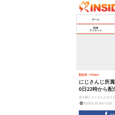
ホーム
読者
アンケート
配信者
VTuber
にじさんじ所属
0日22時から配
北小路ヒスイさんがまさ
2026.5.30 Sat 13:20
シェ