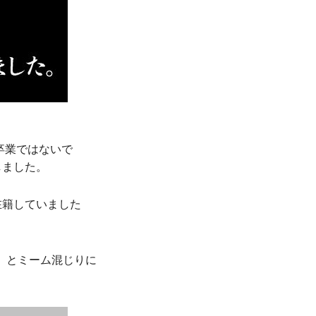
卒業ではないで
しました。
在籍していました
」とミーム混じりに