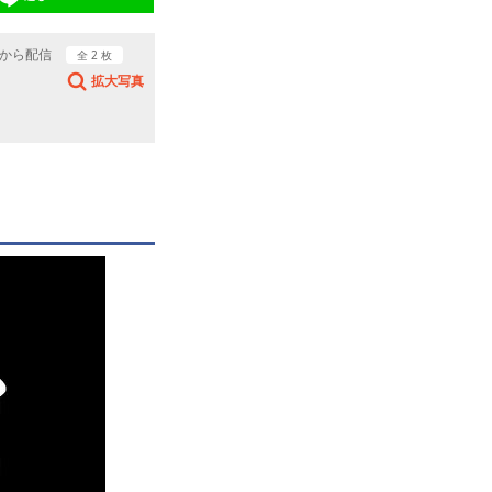
時から配信
全 2 枚
拡大写真