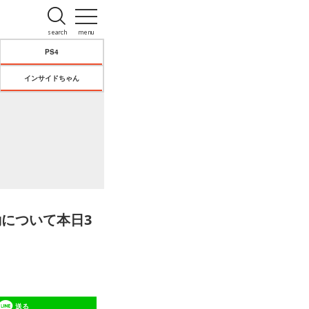
search
menu
PS4
インサイドちゃん
動について本日3
送る