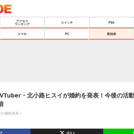
アクセス
スイッチ
PS5
ランキング
スマホ
PC
配信者
VTuber・北小路ヒスイが婚約を発表！今後の活
信
かの婚約発表！
ア
ポスト