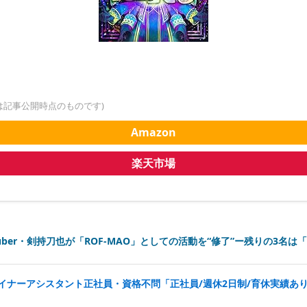
は記事公開時点のものです)
Amazon
楽天市場
uber・剣持刀也が「ROF-MAO」としての活動を“修了”ー残りの3名
ザイナーアシスタント正社員・資格不問「正社員/週休2日制/育休実績あ