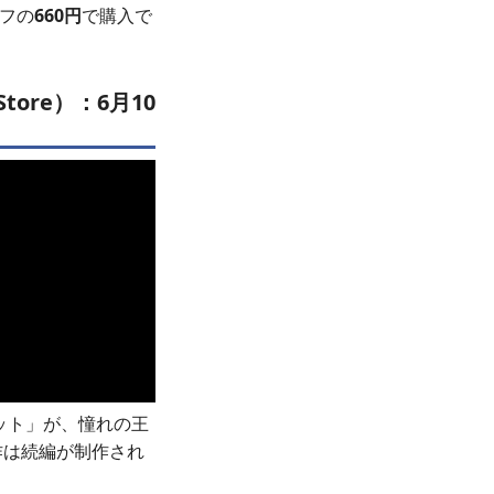
オフの
660円
で購入で
ore）：6月10
ット」が、憧れの王
作は続編が制作され