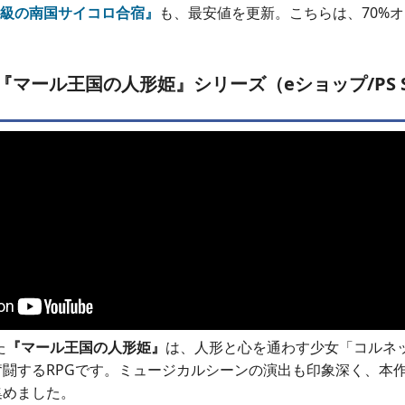
校級の南国サイコロ合宿』
も、最安値を更新。こちらは、70%
5『マール王国の人形姫』シリーズ（eショップ/PS St
た
『マール王国の人形姫』
は、人形と心を通わす少女「コルネ
闘するRPGです。ミュージカルシーンの演出も印象深く、本
集めました。