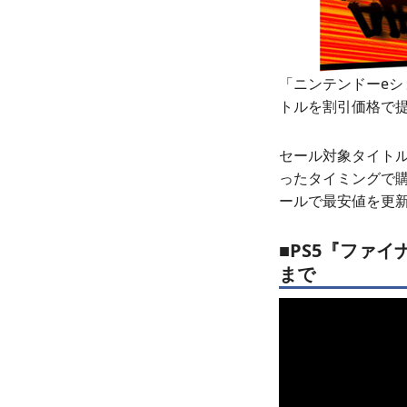
「ニンテンドーeショ
トルを割引価格で
セール対象タイト
ったタイミングで購
ールで最安値を更
■PS5『ファイナ
まで