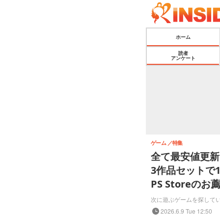
ホーム
読者
アンケート
ゲーム
特集
全て最安値更新
3作品セットで1
PS Storeの
次に遊ぶゲームを探して
2026.6.9 Tue 12:50