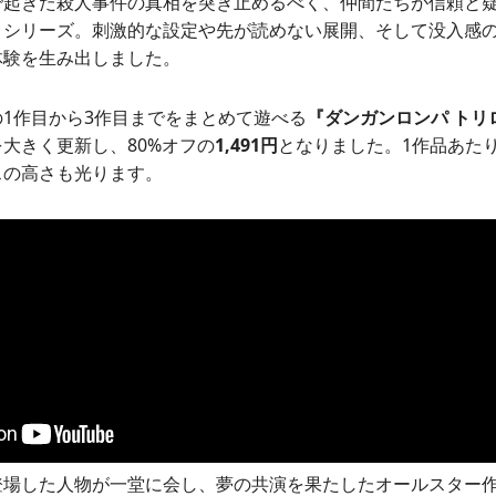
で起きた殺人事件の真相を突き止めるべく、仲間たちが信頼と
』シリーズ。刺激的な設定や先が読めない展開、そして没入感
体験を生み出しました。
1作目から3作目までをまとめて遊べる
『ダンガンロンパ トリ
大きく更新し、80%オフの
1,491円
となりました。1作品あたり
スの高さも光ります。
登場した人物が一堂に会し、夢の共演を果たしたオールスター