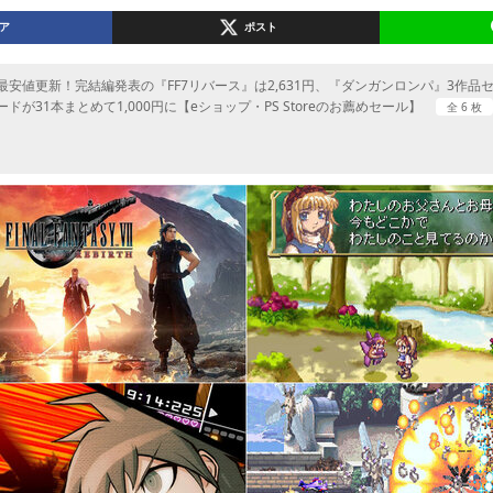
ア
ポスト
最安値更新！完結編発表の『FF7リバース』は2,631円、『ダンガンロンパ』3作品セ
ードが31本まとめて1,000円に【eショップ・PS Storeのお薦めセール】
全 6 枚