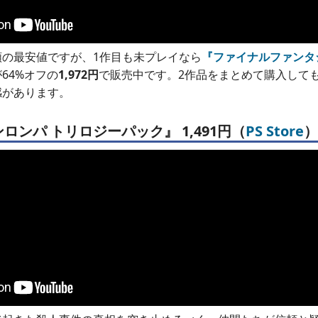
額の最安値ですが、1作目も未プレイなら
『ファイナルファンタジ
が64%オフの
1,972円
で販売中です。2作品をまとめて購入しても5
感があります。
ンロンパ トリロジーパック』 1,491円（
PS Store
）