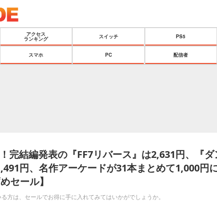
アクセス
スイッチ
PS5
ランキング
スマホ
PC
配信者
！完結編発表の『FF7リバース』は2,631円、『
,491円、名作アーケードが31本まとめて1,000
お薦めセール】
いる方は、セールでお得に手に入れてみてはいかがでしょうか。