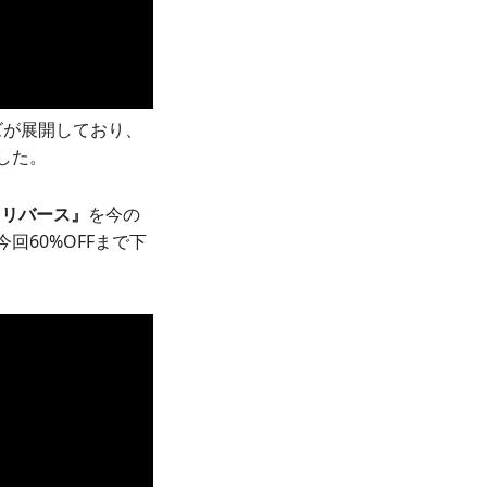
ズが展開しており、
した。
 リバース』
を今の
回60%OFFまで下