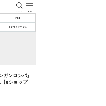
search
menu
PS4
インサイドちゃん
ダンガンロンパ』
円に【eショップ・