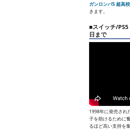
ガンロンパS 超高
きます。
■スイッチ/PS
日まで
1998年に発売され
子を助けるために奮
るほど高い支持を