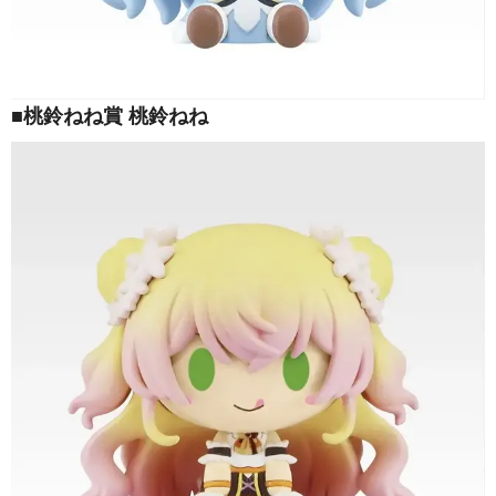
■桃鈴ねね賞 桃鈴ねね