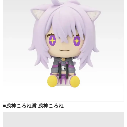
■戌神ころね賞 戌神ころね