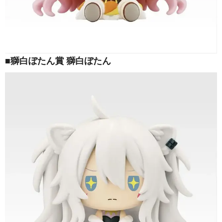
■獅白ぼたん賞 獅白ぼたん