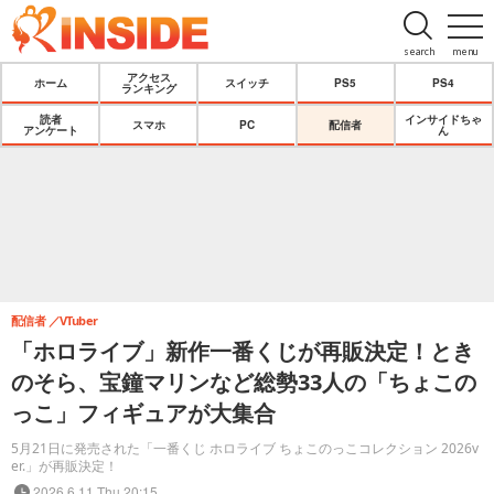
search
menu
アクセス
ホーム
スイッチ
PS5
PS4
ランキング
読者
インサイドちゃ
スマホ
PC
配信者
アンケート
ん
配信者
VTuber
「ホロライブ」新作一番くじが再販決定！とき
のそら、宝鐘マリンなど総勢33人の「ちょこの
っこ」フィギュアが大集合
5月21日に発売された「一番くじ ホロライブ ちょこのっこコレクション 2026v
er.」が再販決定！
2026.6.11 Thu 20:15