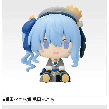
■兎田ぺこら賞 兎田ぺこら