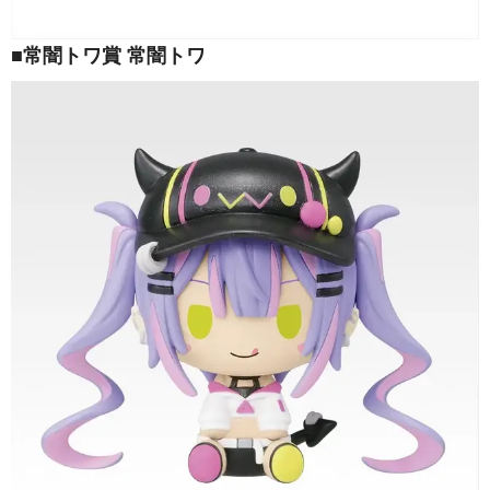
■常闇トワ賞 常闇トワ