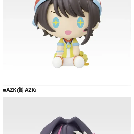
■AZKi賞 AZKi