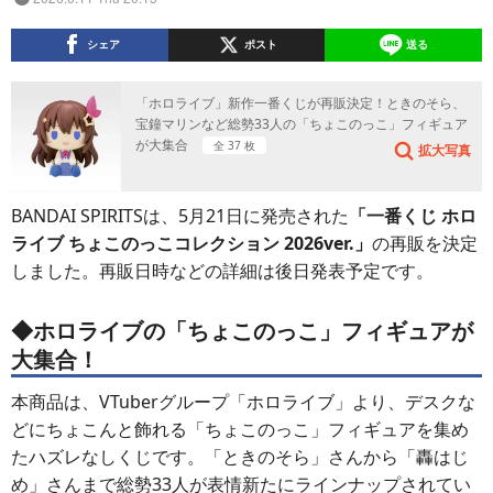
シェア
ポスト
送る
「ホロライブ」新作一番くじが再販決定！ときのそら、
宝鐘マリンなど総勢33人の「ちょこのっこ」フィギュア
が大集合
全 37 枚
拡大写真
BANDAI SPIRITSは、5月21日に発売された
「一番くじ ホロ
ライブ ちょこのっこコレクション 2026ver.」
の再販を決定
しました。再販日時などの詳細は後日発表予定です。
◆ホロライブの「ちょこのっこ」フィギュアが
大集合！
本商品は、VTuberグループ「ホロライブ」より、デスクな
どにちょこんと飾れる「ちょこのっこ」フィギュアを集め
たハズレなしくじです。「ときのそら」さんから「轟はじ
め」さんまで総勢33人が表情新たにラインナップされてい