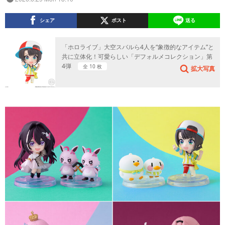
シェア
ポスト
送る
「ホロライブ」大空スバルら4人を“象徴的なアイテム”と
共に立体化！可愛らしい「デフォルメコレクション」第
4弾
全 10 枚
拡大写真