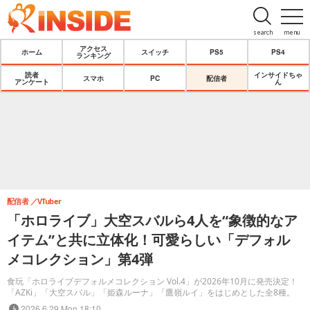
search
menu
アクセス
ホーム
スイッチ
PS5
PS4
ランキング
読者
インサイドちゃ
スマホ
PC
配信者
アンケート
ん
配信者
VTuber
「ホロライブ」大空スバルら4人を“象徴的なア
イテム”と共に立体化！可愛らしい「デフォル
メコレクション」第4弾
食玩「ホロライブデフォルメコレクション Vol.4」が2026年10月に発売決定！
「AZKi」「大空スバル」「姫森ルーナ」「鷹嶺ルイ」をはじめとした全8種。
2026.6.29 Mon 18:10