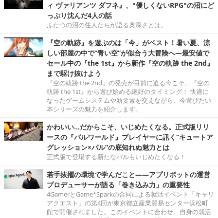
ィ ヴァリアンツ ダフネ』、"優しくないRPG"の沼にど
っぷり沈んだ4人の話
ふたつの沼の住人たちが語る奥深さとは。
『空の軌跡』を遊ぶのは「今」がベスト！暑い夏、涼
しい部屋の中で“青い空”が似合う大冒険へ―最安値で
セール中の『the 1st』から新作『空の軌跡 the 2nd』
まで駆け抜けよう
『空の軌跡 the 2nd』の発売が目前に迫る今こそ、『空の
軌跡 the 1st』から遊び始める絶好のタイミング！ 快適に
なったゲームシステムや新要素を交えながら、今遊びたい
本シリーズの魅力を紹介します。
かわいい…だからこそ、いじめたくなる。正式版リリ
ースの『パルワールド』プレイヤーに訊く“キュートア
グレッション×パル”の底知れぬ魅力とは
正式版で登場する新たなパルもいじめたくなる！
若手抜擢の環境で学んだこと――アプリボットの運営
プロデューサーが語る「巻き込み力」の重要性
4GamerとGame*Sparkの合同による就活イベント「キャリ
アクエスト」の第4回が東京都立産業貿易センター浜松町
館で開催されました。このイベントに合わせ、自身の就活