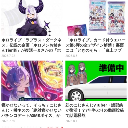
い」と困惑
ホロライブ「ラプラス・ダークネ
「ホロライブ」カード付ウエハー
ス」伝説の企画「ホロメンお姉さ
ス第6弾の全デザイン解禁！裏面
んTier表」が復活ーまさかの『ホ
には「ときのそら」「白上フブ
ロドリ』運営から依頼、ライン超
キ」ら30名の手書きメッセージ入
2026.7.22
2026.8.3
えした場合は“強制終了”の可能性
り
も
寝かせないって、そっち!? にじさ
幻のにじさんじVTuber・語部紡
んじ・榊ネスの「絶対寝かせない
が復活！？7年半ぶりの動画投稿
パチンコデートASMRボイス」が
で話題騒然
激熱
2026.7.30
2026.8.1