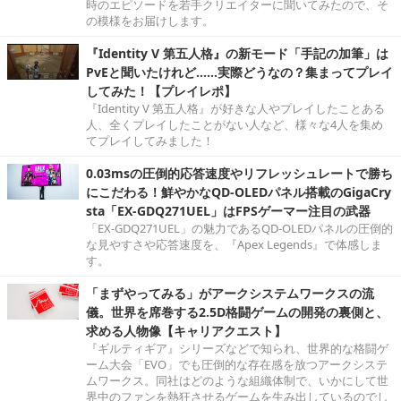
時のエピソードを若手クリエイターに聞いてみたので、そ
の模様をお届けします。
『Identity V 第五人格』の新モード「手記の加筆」は
PvEと聞いたけれど……実際どうなの？集まってプレイ
してみた！【プレイレポ】
『Identity V 第五人格』が好きな人やプレイしたことある
人、全くプレイしたことがない人など、様々な4人を集め
てプレイしてみました！
0.03msの圧倒的応答速度やリフレッシュレートで勝ち
にこだわる！鮮やかなQD-OLEDパネル搭載のGigaCry
sta「EX-GDQ271UEL」はFPSゲーマー注目の武器
「EX-GDQ271UEL」の魅力であるQD-OLEDパネルの圧倒的
な見やすさや応答速度を、『Apex Legends』で体感しま
す。
「まずやってみる」がアークシステムワークスの流
儀。世界を席巻する2.5D格闘ゲームの開発の裏側と、
求める人物像【キャリアクエスト】
『ギルティギア』シリーズなどで知られ、世界的な格闘ゲ
ーム大会「EVO」でも圧倒的な存在感を放つアークシステ
ムワークス。同社はどのような組織体制で、いかにして世
界中のファンを熱狂させるゲームを生み出しているのでし