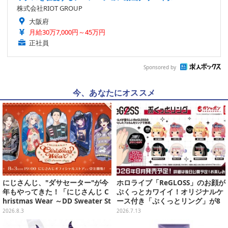
株式会社RIOT GROUP
大阪府
月給30万7,000円～45万円
正社員
Sponsored by
今、あなたにオススメ
にじさんじ、"ダサセーター"が今
ホロライブ「ReGLOSS」のお顔が
年もやってきた！「にじさんじ C
ぷくっとカワイイ！オリジナルケ
hristmas Wear ～DD Sweater St
ース付き「ぷくっとリング」が8
yle～」グッズが受注販売へ―狂
月発売決定
2026.8.3
2026.7.13
蘭メロコも「何からツッコめばい