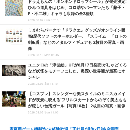
ドラえもんの「ボンボンドロップシール」が発売決定!
ひみつ道具をはじめ、コロ助やパーマンたち「藤子・
F・不二雄」キャラも収録の全2種類
2026.08.09 Sun 05:15
しまむらパークで『ドラクエ』グッズがオンライン販
売!歴代ソフトのキーホルダー、「スライム」「ロトの
剣&盾」などのメタルフィギュアも 2枚目の写真・画
像
2026.08.10 Mon 05:45
ユニクロの「浮世絵」UTが8月17日発売!がしゃどくろ
など妖怪をモチーフにした、奥深い世界観が最高にオ
シャレ
2026.08.08 Sat 15:10
【コスプレ】スレンダーな美スタイルのミニスカメイ
ドが夜景に映える!フリルスカートからのぞく美太もも
が眩しい台湾ガール【写真10枚】 2枚目の写真・画像
2026.08.09 Sun 11:00
家庭用ゲーム機製造/未経験歓迎「正社員/週休2日制/空調完