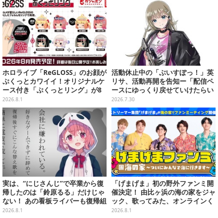
ホロライブ「ReGLOSS」のお顔が
活動休止中の「ぶいすぽっ！」英
ぷくっとカワイイ！オリジナルケ
リサ、活動再開を告知ー「配信ペ
ース付き「ぷくっとリング」が8
ースにゆっくり戻せていけたらい
月発売
いな」と意気込み
2026.8.1
2026.7.30
実は、“にじさんじ”で卒業から復
「げまげま」初の野外ファンミ開
帰したのは「鈴原るる」だけじゃ
催決定！ 由比ヶ浜の海の家をジャ
ない！ あの看板ライバーも復帰組
ック、歌ってみた、オンラインく
って知ってた？【特集】
じも―夏の4大企画を一挙発表
2026.8.1
2026.8.1