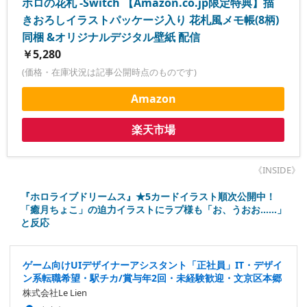
ホロの花札 -Switch 【Amazon.co.jp限定特典】描
きおろしイラストパッケージ入り 花札風メモ帳(8柄)
同梱 &オリジナルデジタル壁紙 配信
￥5,280
(価格・在庫状況は記事公開時点のものです)
Amazon
楽天市場
《INSIDE》
『ホロライブドリームス』★5カードイラスト順次公開中！
「癒月ちょこ」の迫力イラストにラプ様も「お、うおお……」
と反応
ゲーム向けUIデザイナーアシスタント「正社員」IT・デザイ
ン系転職希望・駅チカ/賞与年2回・未経験歓迎・文京区本郷
株式会社Le Lien