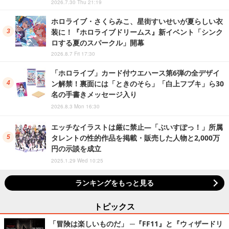
2026.7.30 Thu 21:19
ホロライブ・さくらみこ、星街すいせいが夏らしい衣
装に！『ホロライブドリームス』新イベント「シンク
ロする夏のスパークル」開幕
2026.8.7 Fri 17:30
「ホロライブ」カード付ウエハース第6弾の全デザイ
ン解禁！裏面には「ときのそら」「白上フブキ」ら30
名の手書きメッセージ入り
2026.8.3 Mon 16:30
エッチなイラストは厳に禁止―「ぶいすぽっ！」所属
タレントの性的作品を掲載・販売した人物と2,000万
円の示談を成立
2025.1.29 Wed 10:25
ランキングをもっと見る
トピックス
「冒険は楽しいものだ」 ─『FF11』と『ウィザードリ