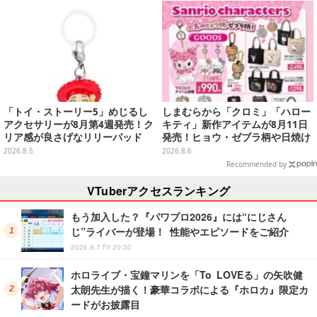
「トイ・ストーリー5」めじるし
しまむらから「クロミ」「ハロー
アクセサリーが8月第4週発売！ク
キティ」新作アイテムが8月11日
リア感が良さげなリリーパッド
発売！ヒョウ・ゼブラ柄や日焼け
や、ジェシーなど全5種ラインナ
デザインの可愛い雑貨・アパレル
2026.8.5
2026.8.6
ップ
など多数
Recommended by
VTuberアクセスランキング
もう加入した？『パワプロ2026』には“にじさん
じ”ライバーが登場！ 性能やエピソードをご紹介
2026.8.7 Fri 20:30
ホロライブ・宝鐘マリンを「To LOVEる」の矢吹健
太朗先生が描く！豪華コラボによる『ホロカ』限定カ
ードがお披露目