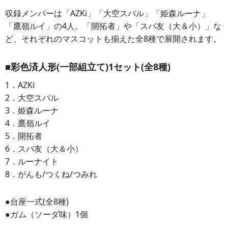
収録メンバーは「AZKi」「大空スバル」「姫森ルーナ」
「鷹嶺ルイ」の4人。「開拓者」や「スバ友（大＆小）」な
ど、それぞれのマスコットも揃えた全8種で展開されます。
■彩色済人形(一部組立て)1セット(全8種)
1．AZKi
2．大空スバル
3．姫森ルーナ
4．鷹嶺ルイ
5．開拓者
6．スバ友（大＆小）
7．ルーナイト
8．がんも/つくね/つみれ
●台座一式(全8種)
●ガム（ソーダ味）1個