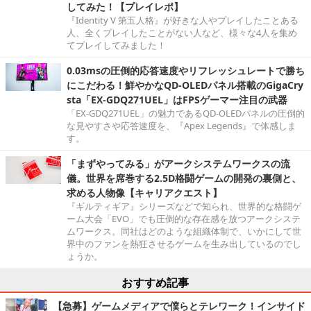
してみた！【プレイレポ】
『Identity V 第五人格』が好きな人やプレイしたことある
人、全くプレイしたことがない人など、様々な4人を集め
てプレイしてみました！
0.03msの圧倒的応答速度やリフレッシュレートで勝ち
にこだわる！鮮やかなQD-OLEDパネル搭載のGigaCry
sta「EX-GDQ271UEL」はFPSゲーマー注目の武器
「EX-GDQ271UEL」の魅力であるQD-OLEDパネルの圧倒的
な見やすさや応答速度を、『Apex Legends』で体感しま
す。
「まずやってみる」がアークシステムワークスの流
儀。世界を席巻する2.5D格闘ゲームの開発の裏側と、
求める人物像【キャリアクエスト】
『ギルティギア』シリーズなどで知られ、世界的な格闘ゲ
ーム大会「EVO」でも圧倒的な存在感を放つアークシステ
ムワークス。同社はどのような組織体制で、いかにして世
界中のファンを熱狂させるゲームを生み出しているのでし
ょうか。
おすすめ記事
【急募】ゲームメディアで僕らとテレワーク！インサイド