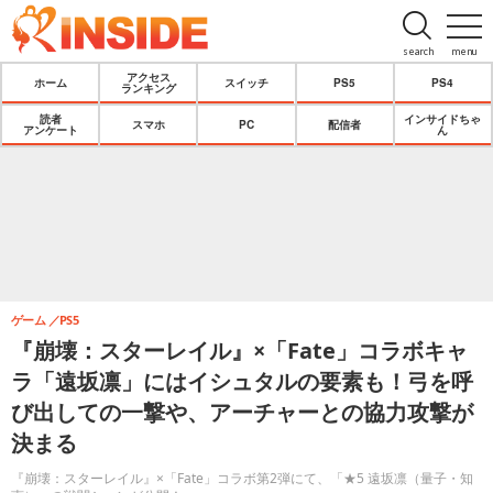
search
menu
アクセス
ホーム
スイッチ
PS5
PS4
ランキング
読者
インサイドちゃ
スマホ
PC
配信者
アンケート
ん
ゲーム
PS5
『崩壊：スターレイル』×「Fate」コラボキャ
ラ「遠坂凛」にはイシュタルの要素も！弓を呼
び出しての一撃や、アーチャーとの協力攻撃が
決まる
『崩壊：スターレイル』×「Fate」コラボ第2弾にて、「★5 遠坂凛（量子・知