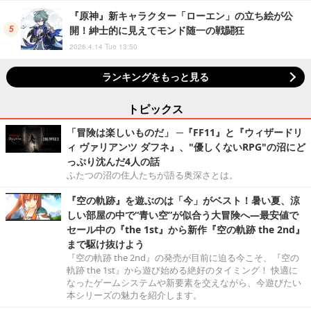
『原神』新キャラクター「ローエン」の立ち絵が公
開！紳士的に見えてモンド随一の戦闘狂
2026.4.14 Tue 13:50
ランキングをもっと見る
トピックス
「冒険は楽しいものだ」 ─『FF11』と『ウィザードリ
ィ ヴァリアンツ ダフネ』、"優しくないRPG"の沼にど
っぷり沈んだ4人の話
ふたつの沼の住人たちが語る奥深さとは。
『空の軌跡』を遊ぶのは「今」がベスト！暑い夏、涼
しい部屋の中で“青い空”が似合う大冒険へ―最安値で
セール中の『the 1st』から新作『空の軌跡 the 2nd』
まで駆け抜けよう
『空の軌跡 the 2nd』の発売が目前に迫る今こそ、『空の
軌跡 the 1st』から遊び始める絶好のタイミング！ 快適に
なったゲームシステムや新要素を交えながら、今遊びたい
本シリーズの魅力を紹介します。