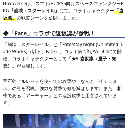
HoYoverseは、スマホ/PC/PS5向けスペースファンタジーR
PG
『崩壊：スターレイル』
にて、コラボキャラクター
「遠
坂凛」
の戦闘シーンを公開しました。
◆「Fate」コラボで遠坂凛が参戦！
『崩壊：スターレイル』と「Fate/stay night [Unlimited Bl
ade Works]（以下、Fate）」コラボ第2弾がVer.4.4にて開
催。コラボキャラクターとして
「★5 遠坂凛（量子・知
恵）」
が登場します。
宝石剣ゼルレッチを使っての攻撃や、なんと「イシュタ
ル」の弓を召喚。強力な射撃で敵を滅ぼします。また、相
棒である「アーチャー」との連携攻撃も用意されていま
す。