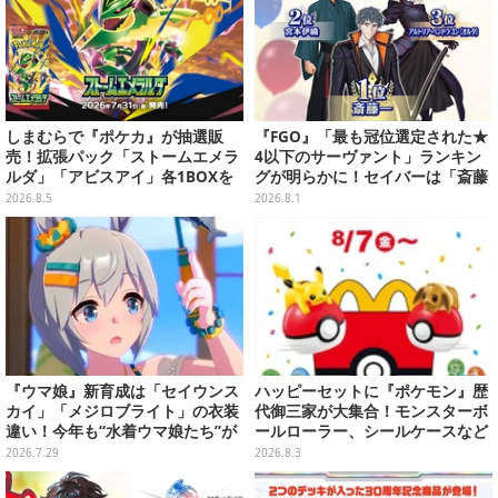
しまむらで『ポケカ』が抽選販
『FGO』「最も冠位選定された★
売！拡張パック「ストームエメラ
4以下のサーヴァント」ランキン
ルダ」「アビスアイ」各1BOXを
グが明らかに！セイバーは「斎藤
ラインナップ
一」が第1位に、アーチャーは★3
2026.8.5
2026.8.1
の女神が躍進
『ウマ娘』新育成は「セイウンス
ハッピーセットに『ポケモン』歴
カイ」「メジロブライト」の衣装
代御三家が大集合！モンスターボ
違い！今年も“水着ウマ娘たち”が
ールローラー、シールケースなど
夏を彩る
全12種が8月7日より順次提供
2026.7.29
2026.8.3