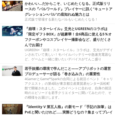
かわいい…だからこそ、いじめたくなる。正式版リリ
ースの『パルワールド』プレイヤーに訊く“キュートア
グレッション×パル”の底知れぬ魅力とは
正式版で登場する新たなパルもいじめたくなる！
『崩壊：スターレイル』爻光とUGREENのコラボは
「限定ギフトBOX」が超豪華！全6商品に使える5％オ
フクーポンやコスプレイヤー撮影会など、盛りだくさ
んでお届け
UGREEN×『崩壊：スターレイル』コラボは、爻光がデザイ
ンされていて美しい！モバイルバッテリーや急速充電器な
ど、ゲームと一緒に使いたいデバイスがてんこ盛り
若手抜擢の環境で学んだこと――アプリボットの運営
プロデューサーが語る「巻き込み力」の重要性
4GamerとGame*Sparkの合同による就活イベント「キャリ
アクエスト」の第4回が東京都立産業貿易センター浜松町
館で開催されました。このイベントに合わせ、自身の就活
時のエピソードを若手クリエイターに聞いてみたので、そ
の模様をお届けします。
『Identity V 第五人格』の新モード「手記の加筆」は
PvEと聞いたけれど……実際どうなの？集まってプレイ