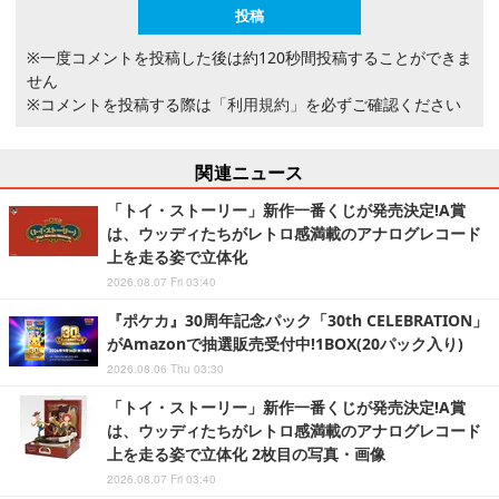
※一度コメントを投稿した後は約120秒間投稿することができま
せん
※コメントを投稿する際は
「利用規約」
を必ずご確認ください
関連ニュース
「トイ・ストーリー」新作一番くじが発売決定!A賞
は、ウッディたちがレトロ感満載のアナログレコード
上を走る姿で立体化
2026.08.07 Fri 03:40
『ポケカ』30周年記念パック「30th CELEBRATION」
がAmazonで抽選販売受付中!1BOX(20パック入り)
2026.08.06 Thu 03:30
「トイ・ストーリー」新作一番くじが発売決定!A賞
は、ウッディたちがレトロ感満載のアナログレコード
上を走る姿で立体化 2枚目の写真・画像
2026.08.07 Fri 03:40