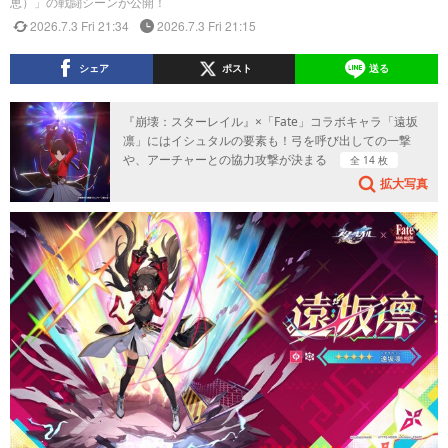
恵）」の戦闘シーンが公開！
2026.7.3 Fri 21:34
2026.7.3 Fri 21:15
シェア
ポスト
送る
『崩壊：スターレイル』×「Fate」コラボキャラ「遠坂
凛」にはイシュタルの要素も！弓を呼び出しての一撃
や、アーチャーとの協力攻撃が決まる
全 14 枚
拡大写真