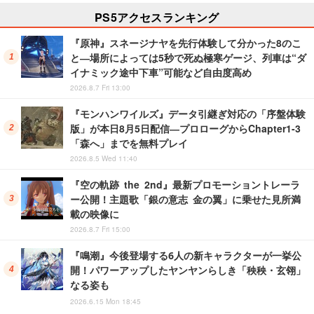
PS5アクセスランキング
『原神』スネージナヤを先行体験して分かった8のこ
と―場所によっては5秒で死ぬ極寒ゲージ、列車は“ダ
イナミック途中下車”可能など自由度高め
2026.8.7 Fri 13:00
『モンハンワイルズ』データ引継ぎ対応の「序盤体験
版」が本日8月5日配信―プロローグからChapter1-3
「森へ」までを無料プレイ
2026.8.5 Wed 11:40
『空の軌跡 the 2nd』最新プロモーショントレーラ
ー公開！主題歌「銀の意志 金の翼」に乗せた見所満
載の映像に
2026.8.7 Fri 15:00
『鳴潮』今後登場する6人の新キャラクターが一挙公
開！パワーアップしたヤンヤンらしき「秧秧・玄翎」
なる姿も
2026.6.15 Mon 18:45