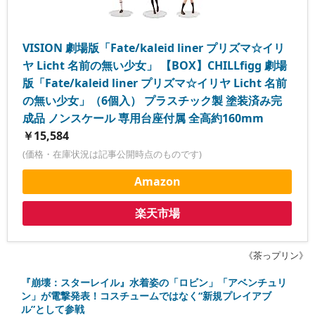
VISION 劇場版「Fate/kaleid liner プリズマ☆イリ
ヤ Licht 名前の無い少女」 【BOX】CHILLfigg 劇場
版「Fate/kaleid liner プリズマ☆イリヤ Licht 名前
の無い少女」（6個入） プラスチック製 塗装済み完
成品 ノンスケール 専用台座付属 全高約160mm
￥15,584
(価格・在庫状況は記事公開時点のものです)
Amazon
楽天市場
《茶っプリン》
『崩壊：スターレイル』水着姿の「ロビン」「アベンチュリ
ン」が電撃発表！コスチュームではなく“新規プレイアブ
ル”として参戦