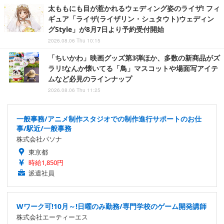
太ももにも目が惹かれるウェディング姿のライザ! フィ
ギュア「ライザ(ライザリン・シュタウト)ウェディン
グStyle」が8月7日より予約受付開始
2026.08.06 Thu 10:15
「ちいかわ」映画グッズ第3弾ほか、多数の新商品がズ
ラリ!なんか懐いてる「鳥」マスコットや場面写アイテ
ムなど必見のラインナップ
2026.08.06 Thu 11:25
一般事務/アニメ制作スタジオでの制作進行サポートのお仕
事/駅近/一般事務
株式会社パソナ
東京都
時給1,850円
派遣社員
Wワーク可!10月～!日曜のみ勤務/専門学校のゲーム開発講師
株式会社エーティーエス