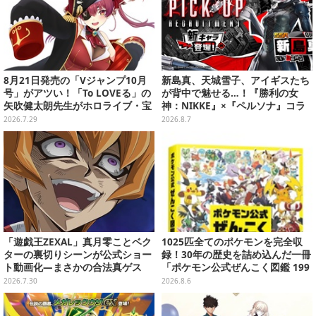
8月21日発売の「Vジャンプ10月
新島真、天城雪子、アイギスたち
号」がアツい！「To LOVEる」の
が背中で魅せる…！『勝利の女
矢吹健太朗先生がホロライブ・宝
神：NIKKE』×『ペルソナ』コラ
鐘マリンを描く、豪華コラボ『ホ
ボキャラ＆KV解禁
2026.7.29
2026.8.7
ロカ』も付録
「遊戯王ZEXAL」真月零ことベク
1025匹全てのポケモンを完全収
ターの裏切りシーンが公式ショー
録！30年の歴史を詰め込んだ一冊
ト動画化―まさかの合法真ゲス
「ポケモン公式ぜんこく図鑑 199
6-2026」が大ボリューム
2026.7.30
2026.8.6