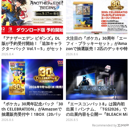
『アナザーエデン ビギンズ』DL
大注目の『ポケカ』30周年「エー
版が予約受付開始！「追加キャラ
フィ・ブラッキーセット」がAma
クターパック Vol.1～5」がセット
zonで抽選販売！2匹のデッキや特
になったシーズンパスも展開
別カードを収録
2026.8.4
2026.8.6
『ポケカ』30周年記念パック「30
『エースコンバット8』は国内初
th CELEBRATION」がAmazonで
出展！バンナム、「TGS2026」で
抽選販売受付中！1BOX（20パッ
の出展内容を公開ー『BLEACH Mi
ク入り）
rrors High』や『ONE PIECE 海
2026.8.6
2026.8.5
のごちそうレストラン』も遊べる
Recommended by