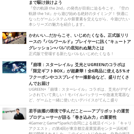
まで駆け抜けよう
『空の軌跡 the 2nd』の発売が目前に迫る今こそ、『空の
軌跡 the 1st』から遊び始める絶好のタイミング！ 快適に
なったゲームシステムや新要素を交えながら、今遊びたい
本シリーズの魅力を紹介します。
かわいい…だからこそ、いじめたくなる。正式版リリ
ースの『パルワールド』プレイヤーに訊く“キュートア
グレッション×パル”の底知れぬ魅力とは
正式版で登場する新たなパルもいじめたくなる！
『崩壊：スターレイル』爻光とUGREENのコラボは
「限定ギフトBOX」が超豪華！全6商品に使える5％オ
フクーポンやコスプレイヤー撮影会など、盛りだくさ
んでお届け
UGREEN×『崩壊：スターレイル』コラボは、爻光がデザイ
ンされていて美しい！モバイルバッテリーや急速充電器な
ど、ゲームと一緒に使いたいデバイスがてんこ盛り
若手抜擢の環境で学んだこと――アプリボットの運営
プロデューサーが語る「巻き込み力」の重要性
4GamerとGame*Sparkの合同による就活イベント「キャリ
アクエスト」の第4回が東京都立産業貿易センター浜松町
館で開催されました。このイベントに合わせ、自身の就活