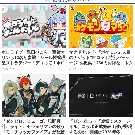
ホロライブ・兎田ぺこら、宝鐘マ
マクドナルド×『ポケモン』人気
リンら12名が参戦！シール帳管理
のナゲットで“コラボ特別パッケ
型ストラテジー『デコって！ホロ
ージ”を提供！250円お得な「トク
ライブシールバトル』Steamスト
ニナルド」キャンペーンも
2026.8.6
2026.7.14
アページ公開
『ゼンゼロ』ヒューゴ、狛野真
『ゼンゼロ』×『崩壊：スターレ
斗、ライト、セヴェリアンの歌う
イル』コラボ正式発表！誰が登場
「モエチャッカファイア」が配信
するのか…開催は2026年冬