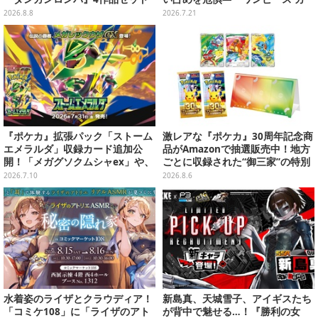
で3,060円、“お紳士”な恋愛ADV
ド』付録中止もやまぬ不安
2026.8.8
2026.7.21
は1,192円！【eショップのお薦め
セール】
『ポケカ』拡張パック「ストーム
激レアな『ポケカ』30周年記念商
エメラルダ」収録カード追加公
品がAmazonで抽選販売中！地方
開！「メガグソクムシャex」や、
ごとに収録された“御三家”の特別
2枚1組で使うスタジアムがさらに
カード
2026.7.10
2026.8.6
登場
水着姿のライザとクラウディア！
新島真、天城雪子、アイギスたち
「コミケ108」に「ライザのアト
が背中で魅せる…！『勝利の女