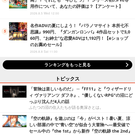
用作について、あなたの評価は？【アンケート】
2026.8.5 Wed 12:00
名作ADVの夏にしよう！『パラノマサイト 本所七不
思議』990円、『ダンガンロンパ』4作品セットで3,0
60円、“お紳士”な恋愛ADVは1,192円！【eショップ
のお薦めセール】
2026.8.8 Sat 11:00
ランキングをもっと見る
トピックス
「冒険は楽しいものだ」 ─『FF11』と『ウィザードリ
ィ ヴァリアンツ ダフネ』、"優しくないRPG"の沼にど
っぷり沈んだ4人の話
ふたつの沼の住人たちが語る奥深さとは。
『空の軌跡』を遊ぶのは「今」がベスト！暑い夏、涼
しい部屋の中で“青い空”が似合う大冒険へ―最安値で
セール中の『the 1st』から新作『空の軌跡 the 2nd』