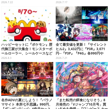
決定―似合ってる…4人のメイド
2026.7.22
2026.7.17
服イラストもお披露目
ハッピーセットに『ポケモン』歴
全て最安値を更新！『サイレント
代御三家が大集合！モンスターボ
ヒル2』3,432円に『P3R』3,071
ールローラー、シールケースなど
円─『P3P』『P4G』各990円や
全12種が8月7日より順次提供
『ニディガ』598円などがお手頃
2026.8.3
2026.7.21
過ぎる【eショップ・PS Storeの
お薦めセール】
名作ADVの夏にしよう！『パラノ
「また転売の餌食になりそう」8
マサイト 本所七不思議』990円、
月発売の「Vジャンプ10月号」買
『ダンガンロンパ』4作品セット
い占めを危惧―『ワンピース カー