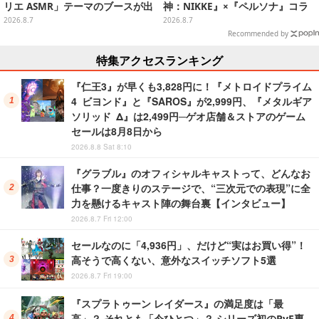
リエ ASMR」テーマのブースが出
神：NIKKE』×『ペルソナ』コラ
展ーアクスタや限定“たる”ボイス
ボキャラ＆KV解禁
2026.8.7
2026.8.7
ASMRカードも
Recommended by
特集アクセスランキング
『仁王3』が早くも3,828円に！『メトロイドプライム
4 ビヨンド』と『SAROS』が2,999円、『メタルギア
ソリッド Δ』は2,499円─ゲオ店舗＆ストアのゲーム
セールは8月8日から
2026.8.8 Sat 8:10
『グラブル』のオフィシャルキャストって、どんなお
仕事？一度きりのステージで、“三次元での表現”に全
力を懸けるキャスト陣の舞台裏【インタビュー】
2026.8.7 Fri 12:00
セールなのに「4,936円」、だけど“実はお買い得”！
高そうで高くない、意外なスイッチソフト5選
2026.8.7 Fri 19:00
『スプラトゥーン レイダース』の満足度は「最
高」？ それとも「今ひとつ」？ シリーズ初のPvE専