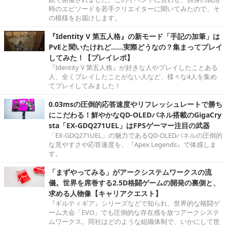
時のエピソードを若手クリエイターに聞いてみたので、そ
の模様をお届けします。
『Identity V 第五人格』の新モード「手記の加筆」は
PvEと聞いたけれど……実際どうなの？集まってプレイ
してみた！【プレイレポ】
『Identity V 第五人格』が好きな人やプレイしたことある
人、全くプレイしたことがない人など、様々な4人を集め
てプレイしてみました！
0.03msの圧倒的応答速度やリフレッシュレートで勝ち
にこだわる！鮮やかなQD-OLEDパネル搭載のGigaCry
sta「EX-GDQ271UEL」はFPSゲーマー注目の武器
「EX-GDQ271UEL」の魅力であるQD-OLEDパネルの圧倒的
な見やすさや応答速度を、『Apex Legends』で体感しま
す。
「まずやってみる」がアークシステムワークスの流
儀。世界を席巻する2.5D格闘ゲームの開発の裏側と、
求める人物像【キャリアクエスト】
『ギルティギア』シリーズなどで知られ、世界的な格闘ゲ
ーム大会「EVO」でも圧倒的な存在感を放つアークシステ
ムワークス。同社はどのような組織体制で、いかにして世