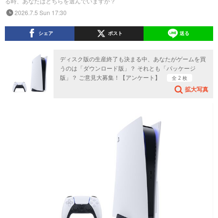
る時、あなたはどちらを選んでいますか？
2026.7.5 Sun 17:30
シェア
ポスト
送る
ディスク版の生産終了も決まる中、あなたがゲームを買
うのは「ダウンロード版」？ それとも「パッケージ
版」？ ご意見大募集！【アンケート】
全 2 枚
拡大写真