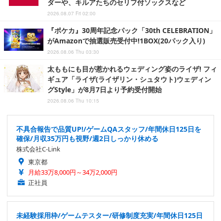
ダーや、キルアたちのセリフ付ソックスなど
2026.08.07 Fri 02:00
『ポケカ』30周年記念パック「30th CELEBRATION」
がAmazonで抽選販売受付中!1BOX(20パック入り)
2026.08.06 Thu 03:30
太ももにも目が惹かれるウェディング姿のライザ! フィ
ギュア「ライザ(ライザリン・シュタウト)ウェディン
グStyle」が8月7日より予約受付開始
2026.08.06 Thu 10:15
不具合報告で品質UP!/ゲームQAスタッフ/年間休日125日を
確保/月収35万円も視野/週2日しっかり休める
株式会社C-Link
東京都
月給33万8,000円～34万2,000円
正社員
未経験採用枠/ゲームテスター/研修制度充実/年間休日125日