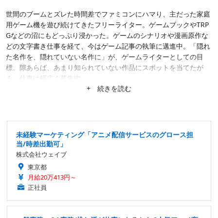
世間のブームとズレた時間差でファミコンにハマり、主だった家庭
用ゲーム機を遊び続けてきたフリーライター。ゲームブックやTRP
Gなどの沼にもどっぷり浸かった。ゲームのシナリオや漫画原作な
どの文字書き仕事を経て、今はゲーム記事の執筆に邁進中。「隠れ
た名作を、隠れていない名作に」が、ゲームライターとしての目
標。隙あらば、あまり知られていない作品にスポットを当てたが
る。仕事は幅広く募集中。
+ 続きを読む
未経験マーケティング「アニメ配信サービスのグロース担
当/時差出勤可」
株式会社ウェイブ
東京都
月給20万413円～
正社員