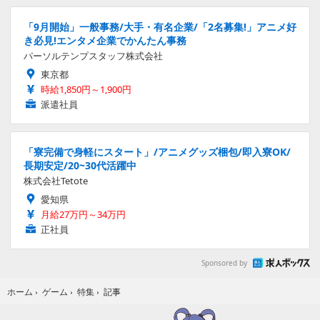
「9月開始」一般事務/大手・有名企業/「2名募集!」アニメ好
き必見!エンタメ企業でかんたん事務
パーソルテンプスタッフ株式会社
東京都
時給1,850円～1,900円
派遣社員
「寮完備で身軽にスタート」/アニメグッズ梱包/即入寮OK/
長期安定/20~30代活躍中
株式会社Tetote
愛知県
月給27万円～34万円
正社員
Sponsored by
記事
ホーム
›
ゲーム
›
特集
›