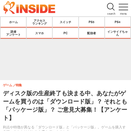
search
menu
アクセス
ホーム
スイッチ
PS5
PS4
ランキング
読者
インサイドちゃ
スマホ
PC
配信者
アンケート
ん
ゲーム
特集
ディスク版の生産終了も決まる中、あなたがゲ
ームを買うのは「ダウンロード版」？ それとも
「パッケージ版」？ ご意見大募集！【アンケー
ト】
利点や特徴が異なる「ダウンロード版」と「パッケージ版」。ゲームを購入す