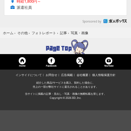
時給1,800円～
派遣社員
Sponsored by
写真・画像
ホーム
›
その他
›
フォトレポート
›
記事
›
Home
Facebook
YouTube
X
インサイドについて
お問合せ
広告掲載
会社概要
個人情報保護方針
紹介した商品/サービスを購入、契約した場合に、
売上の一部が弊社サイトに還元されることがあります。
当サイトに掲載の記事・見出し・写真・画像の無断転載を禁じます。
Copyright © 2026 IID, Inc.