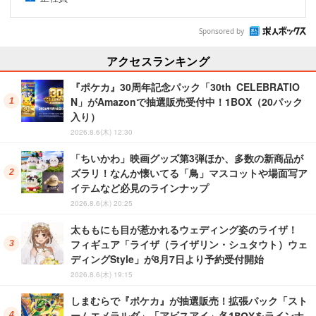
Sponsored by
アクセスランキング
『ポケカ』30周年記念パック「30th CELEBRATIO
N」がAmazonで抽選販売受付中！1BOX（20パック
入り）
2026.8.6(木) 12:30
「ちいかわ」映画グッズ第3弾ほか、多数の新商品が
ズラリ！なんか懐いてる「鳥」マスコットや場面写ア
イテムなど必見のラインナップ
2026.8.6(木) 20:25
太ももにも目が惹かれるウェディング姿のライザ！
フィギュア「ライザ（ライザリン・シュタウト）ウェ
ディングStyle」が8月7日より予約受付開始
2026.8.6(木) 19:15
しまむらで『ポケカ』が抽選販売！拡張パック「スト
ームエメラルダ」「アビスアイ」各1BOXをラインナ