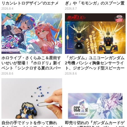
リカンレトロデザイン”のエナメ
ぎ」や「モモンガ」のスプーン置
ルバッグやTシャツなど、日常使
きをGETしよう
2026.8.4
2026.8.7
いできるグッズを用意
ホロライブ・さくらみこ＆星街す
「ガンダム」ユニコーンガンダム
いせいが登場！『ホロドリ』新イ
2号機 バンシィ胸像センサーライ
ベント「シンクロする夏のスパー
ト、ジオングヘッド型スピーカー
クル」開催決定ーmiCometのイ
が順次プライズ展開！
2026.8.6
2026.8.6
ベントメモリーや楽曲などが新た
に追加へ
自分の手でドットを作って飾れ
即売り切れの『ガンダムカードゲ