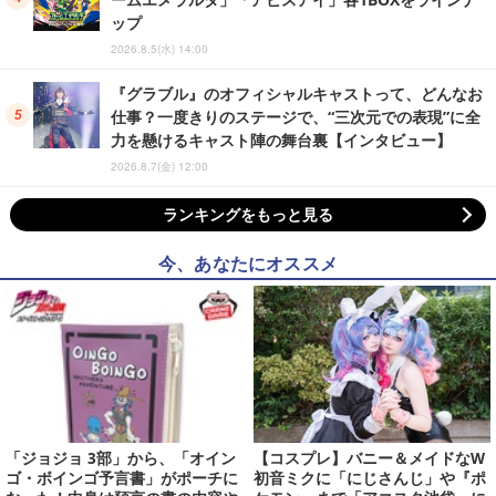
ップ
2026.8.5(水) 14:00
『グラブル』のオフィシャルキャストって、どんなお
仕事？一度きりのステージで、“三次元での表現”に全
力を懸けるキャスト陣の舞台裏【インタビュー】
2026.8.7(金) 12:00
ランキングをもっと見る
今、あなたにオススメ
「ジョジョ 3部」から、「オイン
【コスプレ】バニー＆メイドなW
ゴ・ボインゴ予言書」がポーチに
初音ミクに「にじさんじ」や『ポ