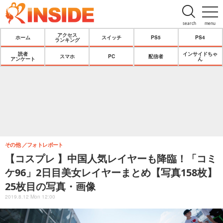
search
menu
アクセス
ホーム
スイッチ
PS5
PS4
ランキング
読者
インサイドちゃ
スマホ
PC
配信者
アンケート
ん
その他
フォトレポート
【コスプレ 】中国人気レイヤーも降臨！「コミ
ケ96」2日目美女レイヤーまとめ【写真158枚】
25枚目の写真・画像
2019.8.12 Mon 12:00