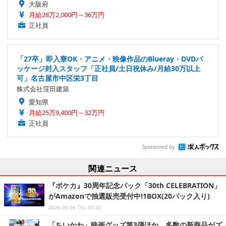
大阪府
月給28万2,000円～36万円
正社員
「27卒」即入寮OK・アニメ・映像作品のBlueray・DVDパ
ッケージ封入スタッフ「正社員/土日祝休み/月給30万以上
可」名古屋市中区栄3丁目
株式会社窪田建築
愛知県
月給25万9,400円～32万円
正社員
Sponsored by
関連ニュース
『ポケカ』30周年記念パック「30th CELEBRATION」
がAmazonで抽選販売受付中!1BOX(20パック入り)
2026.08.06 Thu 03:30
「ちいかわ」映画グッズ第3弾ほか、多数の新商品がズ