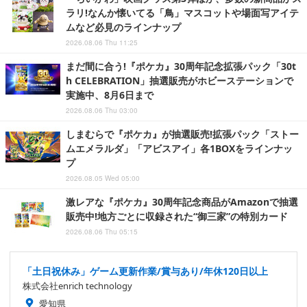
ラリ!なんか懐いてる「鳥」マスコットや場面写アイテ
ムなど必見のラインナップ
2026.08.06 Thu 11:25
まだ間に合う!『ポケカ』30周年記念拡張パック「30t
h CELEBRATION」抽選販売がホビーステーションで
実施中、8月6日まで
2026.08.06 Thu 03:00
しまむらで『ポケカ』が抽選販売!拡張パック「ストー
ムエメラルダ」「アビスアイ」各1BOXをラインナッ
プ
2026.08.05 Wed 05:00
激レアな『ポケカ』30周年記念商品がAmazonで抽選
販売中!地方ごとに収録された“御三家”の特別カード
2026.08.06 Thu 05:15
「土日祝休み」ゲーム更新作業/賞与あり/年休120日以上
株式会社enrich technology
愛知県