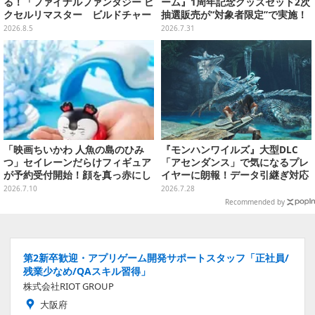
る！「ファイナルファンタジー ピ
ーム』1周年記念グッズセット2次
クセルリマスター ビルドチャー
抽選販売が“対象者限定”で実施！
ムコレクション Vol.3」が予約
プレバン全会員向け3次抽選も
2026.8.5
2026.7.31
開始
「映画ちいかわ 人魚の島のひみ
『モンハンワイルズ』大型DLC
つ」セイレーンだらけフィギュア
「アセンダンス」で気になるプレ
が予約受付開始！顔を真っ赤にし
イヤーに朗報！データ引継ぎ対応
て口を塞ぐ姿など全6種
の「序盤体験版」が配信決定
2026.7.10
2026.7.28
Recommended by
第2新卒歓迎・アプリゲーム開発サポートスタッフ「正社員/
残業少なめ/QAスキル習得」
株式会社RIOT GROUP
大阪府