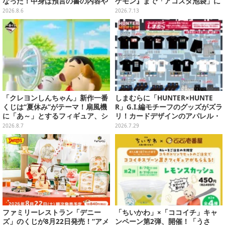
なった！中身は預言の書の内容や
ケモン』まで「アコスタ池袋」に
アニメ総柄デザインをプリント
集った美麗レイヤー13選【写真60
2026.8.6
2026.7.13
枚】
「クレヨンしんちゃん」新作一番
しまむらに「HUNTER×HUNTE
くじは“夏休み”がテーマ！扇風機
R」G.I.編モチーフのグッズがズラ
に「あ～」とするフィギュア、シ
リ！カードデザインのアパレル・
ロのボウル皿など嬉しいラインナ
雑貨、ゴレイヌの「オレが3人分
2026.8.7
2026.7.29
ップ
になる…」も
ファミリーレストラン「デニー
「ちいかわ」×「ココイチ」キャ
ズ」のくじが8月22日発売！“アメ
ンペーン第2弾、開催！「うさ