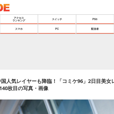
アクセス
スイッチ
PS5
ランキング
スマホ
PC
配信者
中国人気レイヤーも降臨！「コミケ96」2日目美女
 140枚目の写真・画像