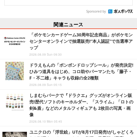
Sponsored by
関連ニュース
「ポケモンカードゲーム30周年記念商品」がポケモン
センターオンラインで抽選販売!“本人認証”で当選率ア
ップ
2026.08.09 Sun 09:30
ドラえもんの「ボンボンドロップシール」が発売決定!
ひみつ道具をはじめ、コロ助やパーマンたち「藤子・
F・不二雄」キャラも収録の全2種類
2026.08.09 Sun 05:15
しまむらパークで『ドラクエ』グッズがオンライン販
売!歴代ソフトのキーホルダー、「スライム」「ロトの
剣&盾」などのメタルフィギュアも 2枚目の写真・画
像
2026.08.10 Mon 05:45
ユニクロの「浮世絵」UTが8月17日発売!がしゃどくろ