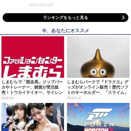
2026.8.9(日) 0:20
ランキングをもっと見る
今、あなたにオススメ
しまむらで「競走馬」ジップパー
しまむらパークで『ドラクエ』グ
カやトレーナー、雑貨が受注販
ッズがオンライン販売！歴代ソフ
売！トウカイテイオー、サイレン
トのキーホルダー、「スライム」
ススズカなど名馬をデザイン
「ロトの剣&盾」などのメタルフ
2026.8.8
2026.8.10
ィギュアも