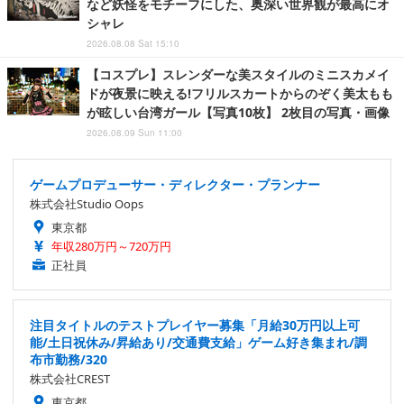
など妖怪をモチーフにした、奥深い世界観が最高にオ
シャレ
2026.08.08 Sat 15:10
【コスプレ】スレンダーな美スタイルのミニスカメイ
ドが夜景に映える!フリルスカートからのぞく美太もも
が眩しい台湾ガール【写真10枚】 2枚目の写真・画像
2026.08.09 Sun 11:00
ゲームプロデューサー・ディレクター・プランナー
株式会社Studio Oops
東京都
年収280万円～720万円
正社員
注目タイトルのテストプレイヤー募集「月給30万円以上可
能/土日祝休み/昇給あり/交通費支給」ゲーム好き集まれ/調
布市勤務/320
株式会社CREST
東京都