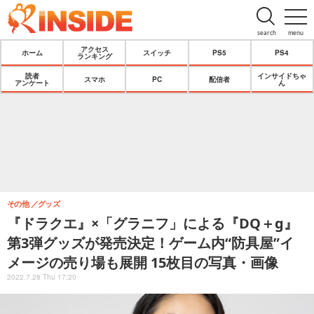
search
menu
アクセス
ホーム
スイッチ
PS5
PS4
ランキング
読者
インサイドちゃ
スマホ
PC
配信者
アンケート
ん
その他
グッズ
『ドラクエ』×「グラニフ」による『DQ＋g』
第3弾グッズが発売決定！ゲーム内“防具屋”イ
メージの売り場も展開 15枚目の写真・画像
2022.7.28 Thu 17:20