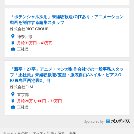
「ポテンシャル採用」未経験歓迎/OJTあり・アニメーション
動画を制作する編集スタッフ
株式会社RIOT GROUP
神奈川県
月給31万円～40万円
正社員
「新卒・27卒」アニメ・マンガ制作会社での一般事務スタッ
フ「正社員」未経験歓迎/髪型・服装自由/ネイル・ピアスO
K/豊島区西池袋2丁目
株式会社ELM
東京都
月給26万3,100円～32万円
正社員
Sponsored by
写真・画像
ホーム
›
その他
›
グッズ
›
記事
›