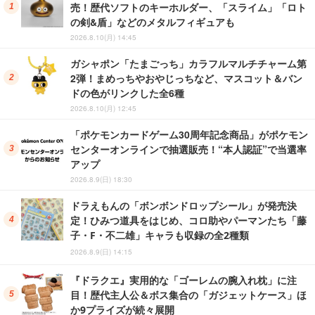
売！歴代ソフトのキーホルダー、「スライム」「ロト
の剣&盾」などのメタルフィギュアも
2026.8.10(月) 14:45
ガシャポン「たまごっち」カラフルマルチチャーム第
2弾！まめっちやおやじっちなど、マスコット＆バン
ドの色がリンクした全6種
2026.8.10(月) 12:45
「ポケモンカードゲーム30周年記念商品」がポケモン
センターオンラインで抽選販売！“本人認証”で当選率
アップ
2026.8.9(日) 18:30
ドラえもんの「ボンボンドロップシール」が発売決
定！ひみつ道具をはじめ、コロ助やパーマンたち「藤
子・F・不二雄」キャラも収録の全2種類
2026.8.9(日) 14:15
『ドラクエ』実用的な「ゴーレムの腕入れ枕」に注
目！歴代主人公＆ボス集合の「ガジェットケース」ほ
か9プライズが続々展開