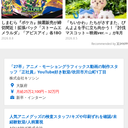
しまむら『ポケカ』抽選販売が締
「ちいかわ」たちがさすまた、び
切間近！拡張パック「ストームエ
んよよを手に立ち向かう！「討伐
メラルダ」「アビスアイ」各1BO
マスコット～映画ver.～」が8月
Xをラインナップ
中旬より順次展開
2026.8.8
2026.8.5
Recommended by
「27卒」アニメ・モーショングラフィックス動画の制作スタ
ッフ「正社員」YouTube好き歓迎/吹田市片山町1丁目
株式会社キソシン
大阪府
月給25万2,100円～32万円
新卒・インターン
人気アニメグッズの検査スタッフ/キズや印刷ずれを確認/未
経験歓迎/人柄重視