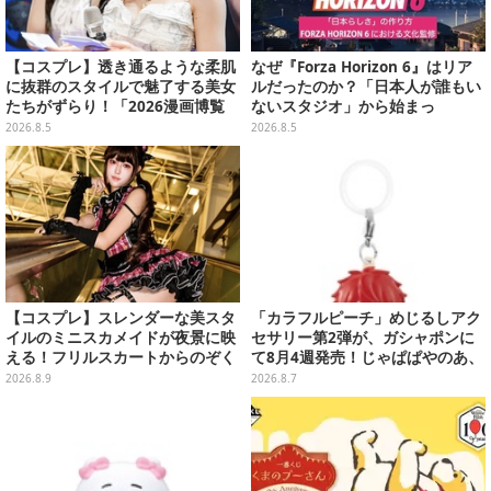
【コスプレ】透き通るような柔肌
なぜ『Forza Horizon 6』はリア
に抜群のスタイルで魅了する美女
ルだったのか？「日本人が誰もい
たちがずらり！「2026漫画博覧
ないスタジオ」から始まっ
会」美麗コンパニオンまとめ【画
た、“生活感のある日本"の作り方
2026.8.5
2026.8.5
像39枚】
【CEDEC2026】
【コスプレ】スレンダーな美スタ
「カラフルピーチ」めじるしアク
イルのミニスカメイドが夜景に映
セサリー第2弾が、ガシャポンに
える！フリルスカートからのぞく
て8月4週発売！じゃぱぱやのあ、
美太ももが眩しい台湾ガール【写
シヴァたちメンバー11名分ライン
2026.8.9
2026.8.7
真10枚】
ナップ