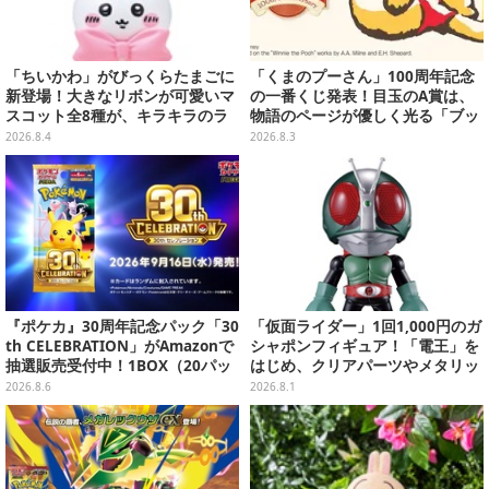
「ちいかわ」がびっくらたまごに
「くまのプーさん」100周年記念
新登場！大きなリボンが可愛いマ
の一番くじ発表！目玉のA賞は、
スコット全8種が、キラキラのラ
物語のページが優しく光る「ブッ
メ入り入浴剤から飛び出す
クシェイプドライト」
2026.8.4
2026.8.3
『ポケカ』30周年記念パック「30
「仮面ライダー」1回1,000円のガ
th CELEBRATION」がAmazonで
シャポンフィギュア！「電王」を
抽選販売受付中！1BOX（20パッ
はじめ、クリアパーツやメタリッ
ク入り）
ク彩色でこだわりが詰まった4種
2026.8.6
2026.8.1
類