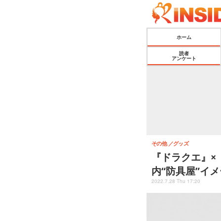
ホーム
読者
アンケート
その他
グッズ
『ドラクエ』×
内“防具屋”イ
2022.7.28 Thu 17:20