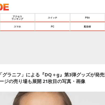
アクセス
スイッチ
PS5
ランキング
スマホ
PC
配信者
「グラニフ」による『DQ＋g』第3弾グッズが発
メージの売り場も展開 21枚目の写真・画像