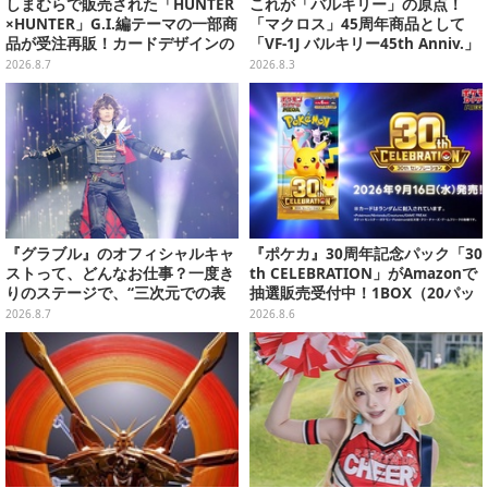
しまむらで販売された「HUNTER
これが「バルキリー」の原点！
×HUNTER」G.I.編テーマの一部商
「マクロス」45周年商品として
品が受注再販！カードデザインの
「VF-1J バルキリー45th Anniv.」
キーホルダーや、キルアたちのセ
が予約開始
2026.8.7
2026.8.3
リフ付ソックスなど
『グラブル』のオフィシャルキャ
『ポケカ』30周年記念パック「30
ストって、どんなお仕事？一度き
th CELEBRATION」がAmazonで
りのステージで、“三次元での表
抽選販売受付中！1BOX（20パッ
現”に全力を懸けるキャスト陣の
ク入り）
2026.8.7
2026.8.6
舞台裏【インタビュー】