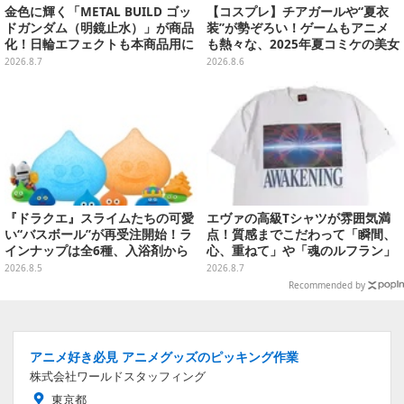
金色に輝く「METAL BUILD ゴッ
【コスプレ】チアガールや“夏衣
ドガンダム（明鏡止水）」が商品
装”が勢ぞろい！ゲームもアニメ
化！日輪エフェクトも本商品用に
も熱々な、2025年夏コミケの美女
刷新した豪華仕様
レイヤーをプレイバック
2026.8.7
2026.8.6
『ドラクエ』スライムたちの可愛
エヴァの高級Tシャツが雰囲気満
い“バスボール”が再受注開始！ラ
点！質感までこだわって「瞬間、
インナップは全6種、入浴剤から
心、重ねて」や「魂のルフラン」
モンスターのフィギュアが出てく
をフィーチャー
2026.8.5
2026.8.7
る
Recommended by
アニメ好き必見 アニメグッズのピッキング作業
株式会社ワールドスタッフィング
東京都