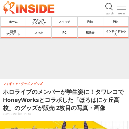
search
menu
アクセス
ホーム
スイッチ
PS5
PS4
ランキング
読者
インサイドちゃ
スマホ
PC
配信者
アンケート
ん
フィギュア・グッズ
グッズ
ホロライブのメンバーが学生姿に！タワレコで
HoneyWorksとコラボした「ほろはにヶ丘高
校」のグッズが販売 2枚目の写真・画像
2024.2.20 Tue 14:45