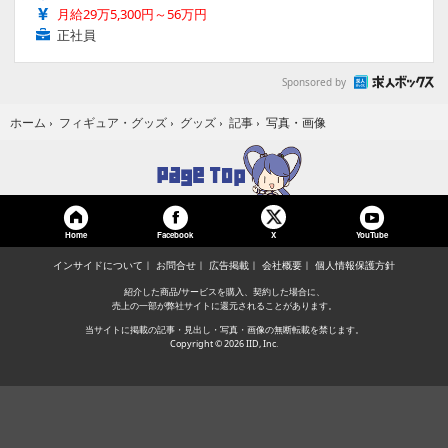
月給29万5,300円～56万円
正社員
Sponsored by
写真・画像
ホーム
›
フィギュア・グッズ
›
グッズ
›
記事
›
Home
Facebook
YouTube
X
インサイドについて
お問合せ
広告掲載
会社概要
個人情報保護方針
紹介した商品/サービスを購入、契約した場合に、
売上の一部が弊社サイトに還元されることがあります。
当サイトに掲載の記事・見出し・写真・画像の無断転載を禁じます。
Copyright © 2026 IID, Inc.