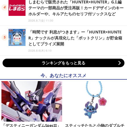
しまむらで販売された「HUNTER×HUNTER」G.I.編
テーマの一部商品が受注再販！カードデザインのキー
ホルダーや、キルアたちのセリフ付ソックスなど
2026.8.7(金) 11:00
「時間です 利息がつきます」ー「HUNTER×HUNTE
R」ナックルが具現化した「ポットクリン」が貯金箱
としてプライズ展開
2026.8.6(木) 6:10
ランキングをもっと見る
今、あなたにオススメ
「デスティニーガンダムSpecII」
スティッチたちと小物のダブルチ