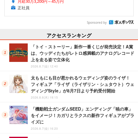
月給30万3,200円～45万円
正社員
Sponsored by
アクセスランキング
「トイ・ストーリー」新作一番くじが発売決定！A賞
は、ウッディたちがレトロ感満載のアナログレコード
上を走る姿で立体化
2026.8.7(金) 12:40
太ももにも目が惹かれるウェディング姿のライザ！
フィギュア「ライザ（ライザリン・シュタウト）ウェ
ディングStyle」が8月7日より予約受付開始
2026.8.6(木) 19:15
「機動戦士ガンダムSEED」エンディング「暁の車」
をイメージ！カガリとラクスの新作フィギュアがプラ
イズに
2026.8.7(金) 16:20