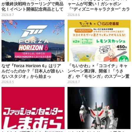
が最終決戦時カラーリングで商品
ャームが可愛い！ガシャポン
化！イベント開催記念商品として
「“ディズニーキャラクター” カラ
METAL ROBOT魂に新登場
フルマルチチャーム」が発売
2026.8.7
2026.8.6
なぜ『Forza Horizon 6』はリア
「ちいかわ」×「ココイチ」キャ
ルだったのか？「日本人が誰もい
ンペーン第2弾、開催！「うさ
ないスタジオ」から始まっ
ぎ」や「モモンガ」のスプーン置
た、“生活感のある日本"の作り方
きをGETしよう
2026.8.5
2026.8.7
【CEDEC2026】