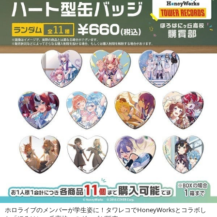
ホロライブのメンバーが学生姿に！タワレコでHoneyWorksとコラボし