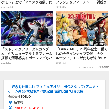
ケモン』まで「アコスタ池袋」に
フラン」をフィーチャー！質感ま
集った美麗レイヤー13選【写真60
でこだわった高級Tシャツが8月7
2026.7.13
2026.8.6
枚】
日発売
「ストライクフリーダムガンダ
「FAIRY TAIL」20周年記念一番く
ム」がリニューアル！新フレーム
じの全ラインナップ公開！ナツ、
搭載で躍動感あるポージングもバ
ルーシィ、エルザたちが迫力のM
ッチリ
ASTERLISEで初登場
2026.8.2
2026.8.3
Recommended by
「好きを仕事に!」フィギュア検品・梱包スタッフ/アニメ・
ゲーム商品/未経験OK/寮完備/空調完備/研修充実
株式会社TOBLO
埼玉県
月給31万円～41万円