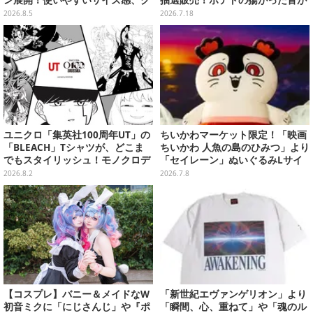
ン展開！使いやすいサイズ感、ク
抽選販売！ポテトの揚がった音が
ールな和柄や可愛らしいお寿司な
流れる「とびだすピカチュウ ポテ
2026.8.5
2026.7.18
ど全4種
トタイマー」など当たる
ユニクロ「集英社100周年UT」の
ちいかわマーケット限定！「映画
「BLEACH」Tシャツが、どこま
ちいかわ 人魚の島のひみつ」より
でもスタイリッシュ！モノクロデ
「セイレーン」ぬいぐるみLサイ
ザインもクール
ズが7月24日より予約開始
2026.8.2
2026.7.8
【コスプレ】バニー＆メイドなW
「新世紀エヴァンゲリオン」より
初音ミクに「にじさんじ」や『ポ
「瞬間、心、重ねて」や「魂のル