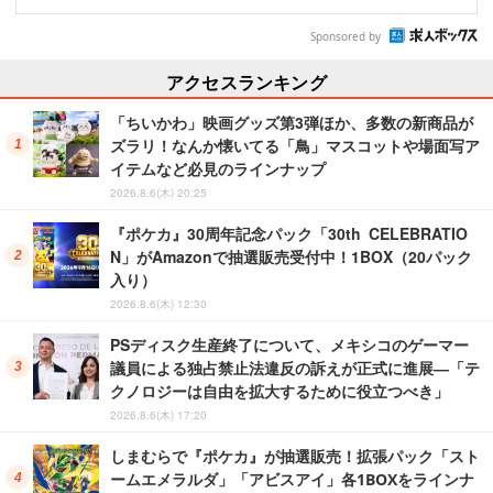
Sponsored by
アクセスランキング
「ちいかわ」映画グッズ第3弾ほか、多数の新商品が
ズラリ！なんか懐いてる「鳥」マスコットや場面写ア
イテムなど必見のラインナップ
2026.8.6(木) 20:25
『ポケカ』30周年記念パック「30th CELEBRATIO
N」がAmazonで抽選販売受付中！1BOX（20パック
入り）
2026.8.6(木) 12:30
PSディスク生産終了について、メキシコのゲーマー
議員による独占禁止法違反の訴えが正式に進展―「テ
クノロジーは自由を拡大するために役立つべき」
2026.8.6(木) 17:20
しまむらで『ポケカ』が抽選販売！拡張パック「スト
ームエメラルダ」「アビスアイ」各1BOXをラインナ