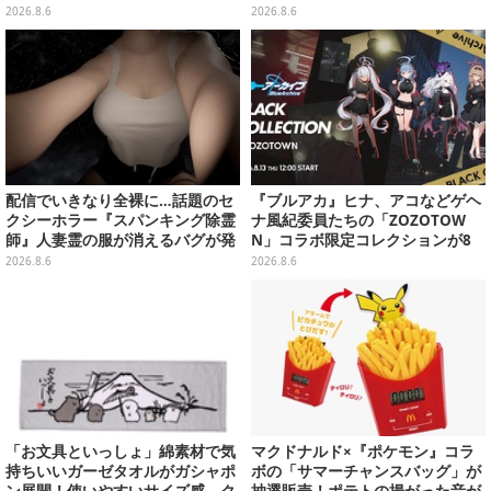
ーティ”をテーマに、お人形や建
全12種
2026.8.6
2026.8.6
物がラインナップ
配信でいきなり全裸に…話題のセ
『ブルアカ』ヒナ、アコなどゲヘ
クシーホラー『スパンキング除霊
ナ風紀委員たちの「ZOZOTOW
師』人妻霊の服が消えるバグが発
N」コラボ限定コレクションが8
生。「丸裸になる現象を泣きなが
月13日より販売開始
2026.8.6
2026.8.6
ら修正しました」と現在はアプデ
済み
「お文具といっしょ」綿素材で気
マクドナルド×『ポケモン』コラ
持ちいいガーゼタオルがガシャポ
ボの「サマーチャンスバッグ」が