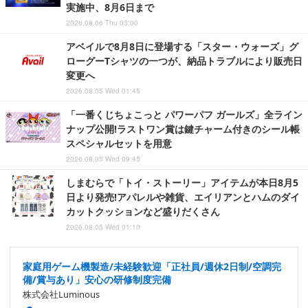
実施中、8月6日まで
2026.08.06 Thu 03:00
アベイルで8月8日に登場する「スター・ウォーズ」グ
ローグーTシャツの一つが、納品トラブルにより販売日
変更へ
2026.08.05 Wed 01:45
「一番くじちょこっと パワーパフ ガールズ」全ライン
ナップ公開!ラストワン賞は鍵チャーム付きのシール帳
スペシャルセットを用意
2026.08.05 Wed 09:45
しまむらで「トイ・ストーリー」アイテムが本日8月5
日より発売!アパレルや雑貨、エイリアンとハムのダイ
カットクッションなど盛りだくさん
2026.08.05 Wed 01:10
家庭用ゲーム機製造/未経験歓迎「正社員/週休2日制/空調完
備/賞与あり」安心の研修制度完備
株式会社Luminous