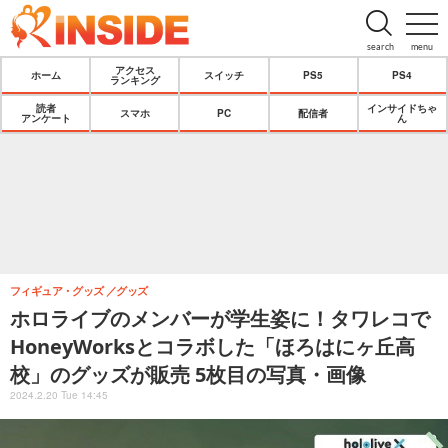
search
menu
アクセス
ホーム
スイッチ
PS5
PS4
ランキング
読者
インサイドちゃ
スマホ
PC
配信者
アンケート
ん
フィギュア・グッズ
グッズ
ホロライブのメンバーが学生姿に！タワレコで
HoneyWorksとコラボした「ほろはにヶ丘高
校」のグッズが販売 5枚目の写真・画像
2024.2.20 Tue 14:45