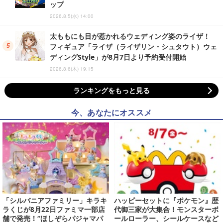
ップ
2026.8.5(水) 14:00
太ももにも目が惹かれるウェディング姿のライザ！
フィギュア「ライザ（ライザリン・シュタウト）ウェ
ディングStyle」が8月7日より予約受付開始
2026.8.6(木) 19:15
ランキングをもっと見る
今、あなたにオススメ
「シルバニアファミリー」キラキ
ハッピーセットに『ポケモン』歴
ラくじが8月22日ファミマ一部店
代御三家が大集合！モンスターボ
舗で発売！“ほしぞらパジャマパ
ールローラー、シールケースなど