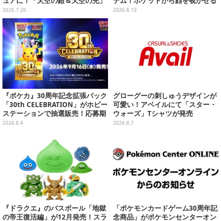
ュアに！「天空の鎧＆天空の兜」
テム！ポケットから顔を覗かせる
など全7種類
スンスンほか遊び心満載のデザイ
2026.7.20
2026.8.10
ン
『ポケカ』30周年記念拡張パック
グローグーの刺しゅうデザインが
「30th CELEBRATION」がホビー
可愛い！アベイルにて「スター・
ステーションで抽選販売！応募期
ウォーズ」Tシャツが発売
間は8月6日23時59分まで
2026.8.4
2026.8.7
『ドラクエ』のバスボール「地獄
「ポケモンカードゲーム30周年記
の帝王復活編」が12月発売！スラ
念商品」がポケモンセンターオン