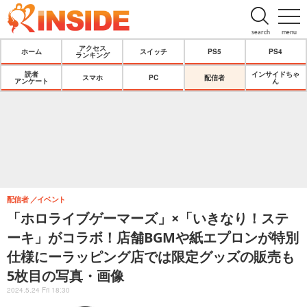
search
menu
アクセス
ホーム
スイッチ
PS5
PS4
ランキング
読者
インサイドちゃ
スマホ
PC
配信者
アンケート
ん
配信者
イベント
「ホロライブゲーマーズ」×「いきなり！ステ
ーキ」がコラボ！店舗BGMや紙エプロンが特別
仕様にーラッピング店では限定グッズの販売も
5枚目の写真・画像
2024.5.24 Fri 18:30