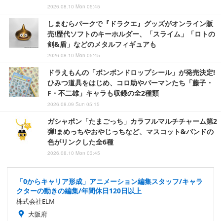
2026.08.10 Mon 05:45
しまむらパークで『ドラクエ』グッズがオンライン販
売!歴代ソフトのキーホルダー、「スライム」「ロトの
剣&盾」などのメタルフィギュアも
2026.08.10 Mon 05:45
ドラえもんの「ボンボンドロップシール」が発売決定!
ひみつ道具をはじめ、コロ助やパーマンたち「藤子・
F・不二雄」キャラも収録の全2種類
2026.08.09 Sun 05:15
ガシャポン「たまごっち」カラフルマルチチャーム第2
弾!まめっちやおやじっちなど、マスコット&バンドの
色がリンクした全6種
2026.08.10 Mon 03:45
「0からキャリア形成」アニメーション編集スタッフ/キャラ
クターの動きの編集/年間休日120日以上
株式会社ELM
大阪府