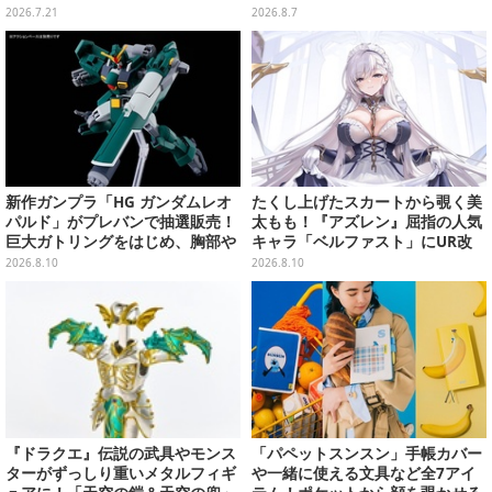
ド』付録中止もやまぬ不安
袋がプレバンで2次予約
2026.7.21
2026.8.7
新作ガンプラ「HG ガンダムレオ
たくし上げたスカートから覗く美
パルド」がプレバンで抽選販売！
太もも！『アズレン』屈指の人気
巨大ガトリングをはじめ、胸部や
キャラ「ベルファスト」にUR改
肩にも武装搭載の重火力モビルス
造実装―メイド服も新デザインに
2026.8.10
2026.8.10
ーツ
お着替え
『ドラクエ』伝説の武具やモンス
「パペットスンスン」手帳カバー
ターがずっしり重いメタルフィギ
や一緒に使える文具など全7アイ