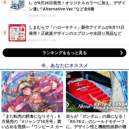
i」が9月26日発売！オリジナルカラーに加え、デザイ
ン違い"Alternative Ver."など全8種
2026.8.10(月) 15:00
しまむらで「ハローキティ」新作アイテムが8月11日
発売！正統派デザインのエプロンや水回り用品など
2026.8.10(月) 10:45
ランキングをもっと見る
今、あなたにオススメ
「また転売の餌食になりそう」8
自らが「ガンダム」の盾になる！
月発売の「Vジャンプ10月号」買
「RX-78-2」のシールドモチーフ
い占めを危惧―『ワンピース カー
に、デザイン性と機能性抜群の寝