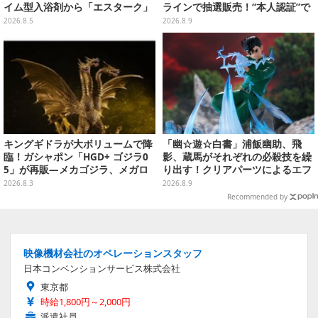
イム型入浴剤から「エスターク」
ラインで抽選販売！“本人認証”で
「デスピサロ」ら6体が飛び出す
当選率アップ
2026.8.5
2026.8.9
キングギドラが大ボリュームで降
「幽☆遊☆白書」浦飯幽助、飛
臨！ガシャポン「HGD+ ゴジラ0
影、蔵馬がそれぞれの必殺技を繰
5」が再販―メカゴジラ、メガロ
り出す！クリアパーツによるエフ
なども揃った全4種
ェクト演出で迫力満載
2026.8.3
2026.8.9
Recommended by
映像機材会社のオペレーションスタッフ
日本コンベンションサービス株式会社
東京都
時給1,800円～2,000円
派遣社員