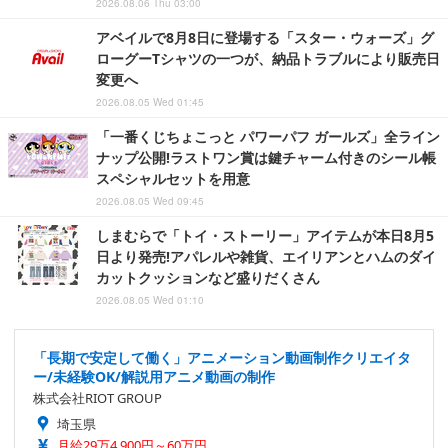
2026.08.06 Thu 03:00
アベイルで8月8日に登場する「スター・ウォーズ」グ
ローグーTシャツの一つが、納品トラブルにより販売日
変更へ
2026.08.05 Wed 01:45
「一番くじちょこっと パワーパフ ガールズ」全ライン
ナップ公開!ラストワン賞は鍵チャーム付きのシール帳
スペシャルセットを用意
2026.08.05 Wed 09:45
しまむらで「トイ・ストーリー」アイテムが本日8月5
日より発売!アパレルや雑貨、エイリアンとハムのダイ
カットクッションなど盛りだくさん
2026.08.05 Wed 01:10
「長期で安定して働く」アニメーション動画制作クリエイタ
ー/未経験OK/解説用アニメ動画の制作
株式会社RIOT GROUP
埼玉県
月給29万4,900円～60万円