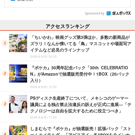
Sponsored by
アクセスランキング
「ちいかわ」映画グッズ第3弾ほか、多数の新商品が
ズラリ！なんか懐いてる「鳥」マスコットや場面写ア
イテムなど必見のラインナップ
2026.8.6(木) 20:25
『ポケカ』30周年記念パック「30th CELEBRATIO
N」がAmazonで抽選販売受付中！1BOX（20パック
入り）
2026.8.6(木) 12:30
PSディスク生産終了について、メキシコのゲーマー
議員による独占禁止法違反の訴えが正式に進展―「テ
クノロジーは自由を拡大するために役立つべき」
2026.8.6(木) 17:20
しまむらで『ポケカ』が抽選販売！拡張パック「スト
ームエメラルダ」「アビスアイ」各1BOXをラインナ