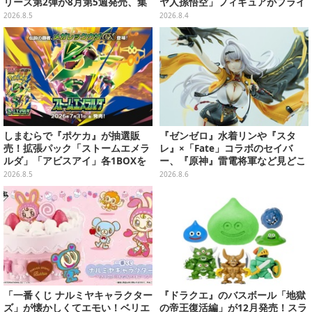
リーズ第2弾が8月第5週発売、集
ヤ人孫悟空」フィギュアがプライ
めて並べたくなるクオリティ
ズ展開！ビッグサイズの「筋斗
2026.8.5
2026.8.4
雲」エアぐるみも
しまむらで『ポケカ』が抽選販
『ゼンゼロ』水着リンや『スタ
売！拡張パック「ストームエメラ
レ』×「Fate」コラボのセイバ
ルダ」「アビスアイ」各1BOXを
ー、『原神』雷電将軍など見どこ
ラインナップ
ろ満載！「ワンフェス」に出展の
2026.8.5
2026.8.6
「HoYoverse」関連フィギュアを
ご紹介【WF2026】
「一番くじ ナルミヤキャラクター
『ドラクエ』のバスボール「地獄
ズ」が懐かしくてエモい！ベリエ
の帝王復活編」が12月発売！スラ