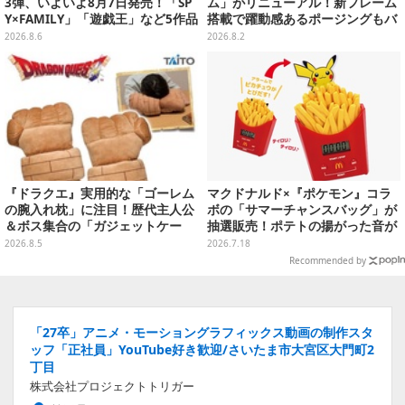
3弾、いよいよ8月7日発売！「SP
ム」がリニューアル！新フレーム
Y×FAMILY」「遊戯王」など5作品
搭載で躍動感あるポージングもバ
をデザイン
ッチリ
2026.8.6
2026.8.2
『ドラクエ』実用的な「ゴーレム
マクドナルド×『ポケモン』コラ
の腕入れ枕」に注目！歴代主人公
ボの「サマーチャンスバッグ」が
＆ボス集合の「ガジェットケー
抽選販売！ポテトの揚がった音が
ス」ほか9プライズが8月順次展開
流れる「とびだすピカチュウ ポテ
2026.8.5
2026.7.18
トタイマー」など当たる
Recommended by
「27卒」アニメ・モーショングラフィックス動画の制作スタ
ッフ「正社員」YouTube好き歓迎/さいたま市大宮区大門町2
丁目
株式会社プロジェクトトリガー