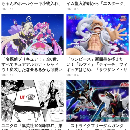
ちゃんのホールケーキ小物入れ、
イム型入浴剤から「エスターク」
ナカムラくんのマスコットなど全
「デスピサロ」ら6体が飛び出す
2026.7.10
2026.8.5
ラインナップ公開
「名探偵プリキュア！」全6種、
「ワンピース」新四皇を揃えた
すべてキュアアルカナ・シャド
い！「ルフィ」「ティーチ」フィ
ウ！変装した森亜るるかも可愛い
ギュアはじめ、「サウザンド・サ
「ミニアクスタ」が7月中旬発売
ニー号リモコンカー」など4商品
2026.7.9
2026.8.4
が順次展開
ユニクロ「集英社100周年UT」第
「ストライクフリーダムガンダ