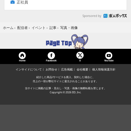
正社員
Sponsored by
写真・画像
ホーム
›
配信者
›
イベント
›
記事
›
Home
Facebook
YouTube
X
インサイドについて
お問合せ
広告掲載
会社概要
個人情報保護方針
紹介した商品/サービスを購入、契約した場合に、
売上の一部が弊社サイトに還元されることがあります。
当サイトに掲載の記事・見出し・写真・画像の無断転載を禁じます。
Copyright © 2026 IID, Inc.