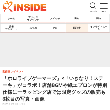
search
menu
アクセス
ホーム
スイッチ
PS5
PS4
ランキング
読者
インサイドちゃ
スマホ
PC
配信者
アンケート
ん
配信者
イベント
「ホロライブゲーマーズ」×「いきなり！ステ
ーキ」がコラボ！店舗BGMや紙エプロンが特別
仕様にーラッピング店では限定グッズの販売も
6枚目の写真・画像
2024.5.24 Fri 18:30