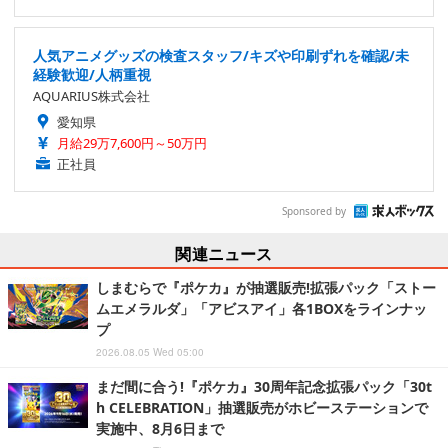
人気アニメグッズの検査スタッフ/キズや印刷ずれを確認/未
経験歓迎/人柄重視
AQUARIUS株式会社
愛知県
月給29万7,600円～50万円
正社員
Sponsored by
関連ニュース
しまむらで『ポケカ』が抽選販売!拡張パック「ストー
ムエメラルダ」「アビスアイ」各1BOXをラインナッ
プ
2026.08.05 Wed 05:00
まだ間に合う!『ポケカ』30周年記念拡張パック「30t
h CELEBRATION」抽選販売がホビーステーションで
実施中、8月6日まで