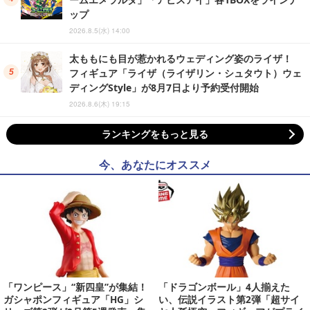
ップ
2026.8.5(水) 14:00
太ももにも目が惹かれるウェディング姿のライザ！
フィギュア「ライザ（ライザリン・シュタウト）ウェ
ディングStyle」が8月7日より予約受付開始
2026.8.6(木) 19:15
ランキングをもっと見る
今、あなたにオススメ
「ワンピース」“新四皇”が集結！
「ドラゴンボール」4人揃えた
ガシャポンフィギュア「HG」シ
い、伝説イラスト第2弾「超サイ