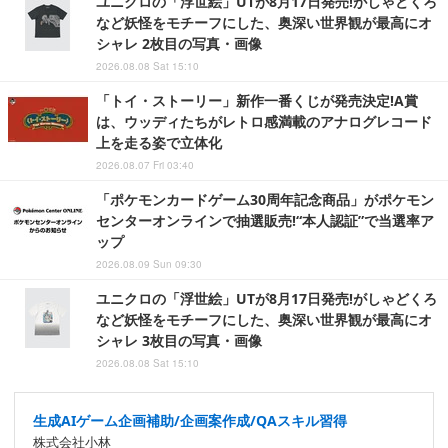
ユニクロの「浮世絵」UTが8月17日発売!がしゃどくろ
など妖怪をモチーフにした、奥深い世界観が最高にオ
シャレ 2枚目の写真・画像
2026.08.08 Sat 15:10
「トイ・ストーリー」新作一番くじが発売決定!A賞
は、ウッディたちがレトロ感満載のアナログレコード
上を走る姿で立体化
2026.08.07 Fri 03:40
「ポケモンカードゲーム30周年記念商品」がポケモン
センターオンラインで抽選販売!“本人認証”で当選率ア
ップ
2026.08.09 Sun 09:30
ユニクロの「浮世絵」UTが8月17日発売!がしゃどくろ
など妖怪をモチーフにした、奥深い世界観が最高にオ
シャレ 3枚目の写真・画像
2026.08.08 Sat 15:10
生成AIゲーム企画補助/企画案作成/QAスキル習得
株式会社小林