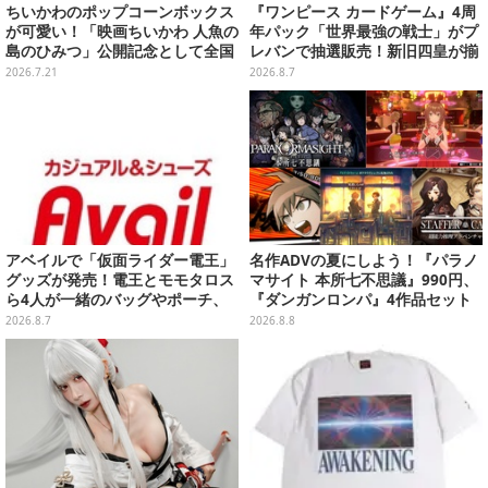
ちいかわのポップコーンボックス
『ワンピース カードゲーム』4周
が可愛い！「映画ちいかわ 人魚の
年パック「世界最強の戦士」がプ
島のひみつ」公開記念として全国
レバンで抽選販売！新旧四皇が揃
劇場で販売決定、セイレーンドリ
い踏み、刃牙作者が描く「カイド
2026.7.21
2026.8.7
ンクカップホルダーも
ウ」も
アベイルで「仮面ライダー電王」
名作ADVの夏にしよう！『パラノ
グッズが発売！電王とモモタロス
マサイト 本所七不思議』990円、
ら4人が一緒のバッグやポーチ、
『ダンガンロンパ』4作品セット
収納ボックスも
で3,060円、“お紳士”な恋愛ADV
2026.8.7
2026.8.8
は1,192円！【eショップのお薦め
セール】