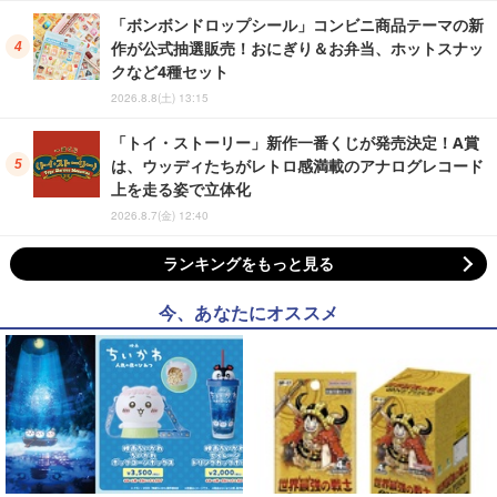
「ボンボンドロップシール」コンビニ商品テーマの新
作が公式抽選販売！おにぎり＆お弁当、ホットスナッ
クなど4種セット
2026.8.8(土) 13:15
「トイ・ストーリー」新作一番くじが発売決定！A賞
は、ウッディたちがレトロ感満載のアナログレコード
上を走る姿で立体化
2026.8.7(金) 12:40
ランキングをもっと見る
今、あなたにオススメ