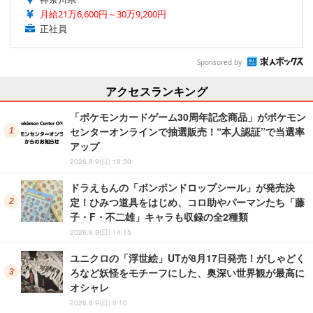
月給21万6,600円～30万9,200円
正社員
Sponsored by
アクセスランキング
「ポケモンカードゲーム30周年記念商品」がポケモン
センターオンラインで抽選販売！“本人認証”で当選率
アップ
2026.8.9(日) 18:30
ドラえもんの「ボンボンドロップシール」が発売決
定！ひみつ道具をはじめ、コロ助やパーマンたち「藤
子・F・不二雄」キャラも収録の全2種類
2026.8.9(日) 14:15
ユニクロの「浮世絵」UTが8月17日発売！がしゃどく
ろなど妖怪をモチーフにした、奥深い世界観が最高に
オシャレ
2026.8.9(日) 0:10