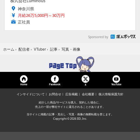
株式会社Luminous
神奈川県
月給26万5,000円～30万円
正社員
Sponsored by
写真・画像
ホーム
›
配信者
›
VTuber
›
記事
›
Home
Facebook
YouTube
X
インサイドについて
お問合せ
広告掲載
会社概要
個人情報保護方針
紹介した商品/サービスを購入、契約した場合に、
売上の一部が弊社サイトに還元されることがあります。
当サイトに掲載の記事・見出し・写真・画像の無断転載を禁じます。
Copyright © 2026 IID, Inc.