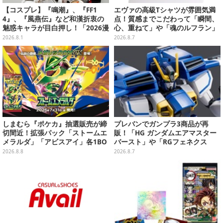
【コスプレ】『鳴潮』、『FF1
エヴァの高級Tシャツが雰囲気満
4』、『風燕伝』など和漢折衷の
点！質感までこだわって「瞬間、
魅惑キャラが目白押し！「2026漫
心、重ねて」や「魂のルフラン」
画博覧会」美麗レイヤー13選【写
をフィーチャー
2026.8.1
2026.8.7
真39枚】
しまむら『ポケカ』抽選販売が締
プレバンでガンプラ3商品が再
切間近！拡張パック「ストームエ
販！「HG ガンダムエアマスター
メラルダ」「アビスアイ」各1BO
バースト」や「RGフェネクス
Xをラインナップ
（ナラティブVer.）」も
2026.8.8
2026.8.7