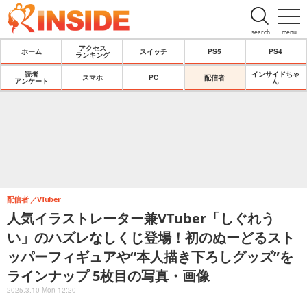
search
menu
アクセス
ホーム
スイッチ
PS5
PS4
ランキング
読者
インサイドちゃ
スマホ
PC
配信者
アンケート
ん
配信者
VTuber
人気イラストレーター兼VTuber「しぐれう
い」のハズレなしくじ登場！初のぬーどるスト
ッパーフィギュアや“本人描き下ろしグッズ”を
ラインナップ 5枚目の写真・画像
2025.3.10 Mon 12:20