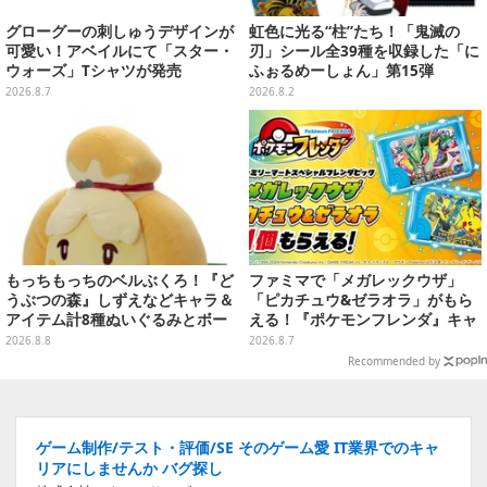
グローグーの刺しゅうデザインが
虹色に光る“柱”たち！「鬼滅の
可愛い！アベイルにて「スター・
刃」シール全39種を収録した「に
ウォーズ」Tシャツが発売
ふぉるめーしょん」第15弾
2026.8.7
2026.8.2
もっちもっちのベルぶくろ！『ど
ファミマで「メガレックウザ」
うぶつの森』しずえなどキャラ＆
「ピカチュウ&ゼラオラ」がもら
アイテム計8種ぬいぐるみとボー
える！『ポケモンフレンダ』キャ
ルチェーン付きマスコットが発売
ンペーンが8月11日開始
2026.8.8
2026.8.7
Recommended by
ゲーム制作/テスト・評価/SE そのゲーム愛 IT業界でのキャ
リアにしませんか バグ探し