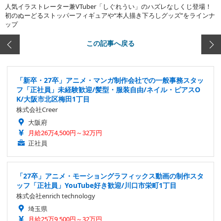
人気イラストレーター兼VTuber「しぐれうい」のハズレなしくじ登場！
初のぬーどるストッパーフィギュアや“本人描き下ろしグッズ”をラインナ
ップ
この記事へ戻る
「新卒・27卒」アニメ・マンガ制作会社での一般事務スタッ
フ「正社員」未経験歓迎/髪型・服装自由/ネイル・ピアスO
K/大阪市北区梅田1丁目
株式会社Creer
大阪府
月給26万4,500円～32万円
正社員
「27卒」アニメ・モーショングラフィックス動画の制作スタ
ッフ「正社員」YouTube好き歓迎/川口市栄町1丁目
株式会社enrich technology
埼玉県
月給25万9,500円～32万円