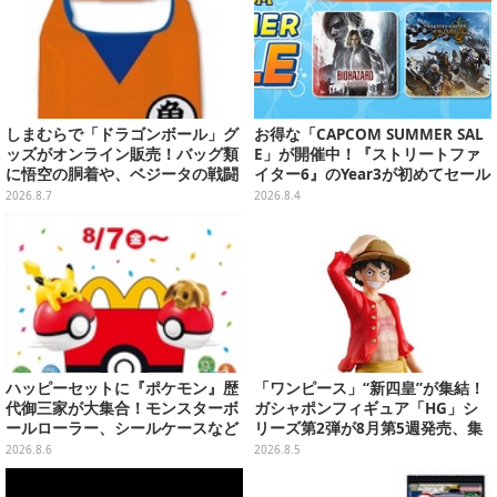
しまむらで「ドラゴンボール」グ
お得な「CAPCOM SUMMER SAL
ッズがオンライン販売！バッグ類
E」が開催中！『ストリートファ
に悟空の胴着や、ベジータの戦闘
イター6』のYear3が初めてセール
服を大胆デザイン
対象に
2026.8.7
2026.8.4
ハッピーセットに『ポケモン』歴
「ワンピース」“新四皇”が集結！
代御三家が大集合！モンスターボ
ガシャポンフィギュア「HG」シ
ールローラー、シールケースなど
リーズ第2弾が8月第5週発売、集
全12種
めて並べたくなるクオリティ
2026.8.6
2026.8.5