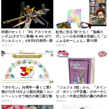
待望のセット！「RG アカツキガ
虹色に光る“柱”たち！「鬼滅の
ンダム(オオワシ装備) & HG ゼウ
刃」シール全39種を収録した「に
スシルエット」が8月8日発売―新
ふぉるめーしょん」第15弾
規造形の股関節強化パーツも付属
2026.7.22
2026.8.2
『ポケモン』30周年一番くじ第1
「ジョジョ 3部」から、「オイン
弾が12月14日より順次再販！カン
ゴ・ボインゴ予言書」がポーチに
トー～シンオウ地方の御三家が集
なった！中身は預言の書の内容や
まった時計、ぬいぐるみなど記念
アニメ総柄デザインをプリント
2026.8.5
2026.8.6
グッズ盛りだくさん