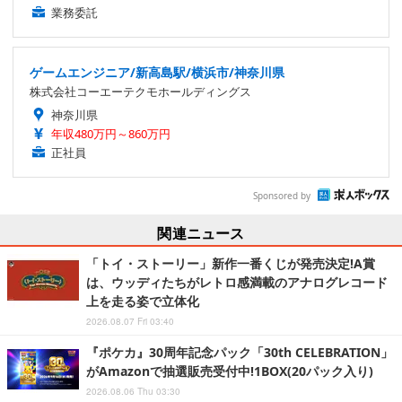
業務委託
ゲームエンジニア/新高島駅/横浜市/神奈川県
株式会社コーエーテクモホールディングス
神奈川県
年収480万円～860万円
正社員
Sponsored by
関連ニュース
「トイ・ストーリー」新作一番くじが発売決定!A賞
は、ウッディたちがレトロ感満載のアナログレコード
上を走る姿で立体化
2026.08.07 Fri 03:40
『ポケカ』30周年記念パック「30th CELEBRATION」
がAmazonで抽選販売受付中!1BOX(20パック入り)
2026.08.06 Thu 03:30