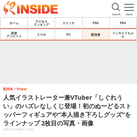
search
menu
アクセス
ホーム
スイッチ
PS5
PS4
ランキング
読者
インサイドちゃ
スマホ
PC
配信者
アンケート
ん
配信者
VTuber
人気イラストレーター兼VTuber「しぐれう
い」のハズレなしくじ登場！初のぬーどるスト
ッパーフィギュアや“本人描き下ろしグッズ”を
ラインナップ 2枚目の写真・画像
2025.3.10 Mon 12:20