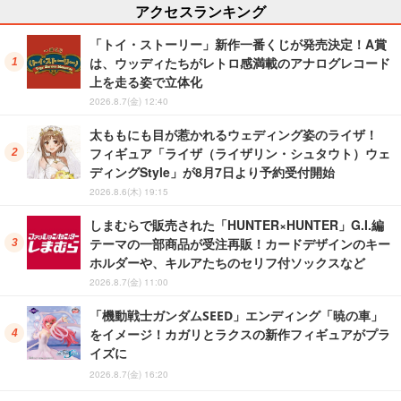
アクセスランキング
「トイ・ストーリー」新作一番くじが発売決定！A賞
は、ウッディたちがレトロ感満載のアナログレコード
上を走る姿で立体化
2026.8.7(金) 12:40
太ももにも目が惹かれるウェディング姿のライザ！
フィギュア「ライザ（ライザリン・シュタウト）ウェ
ディングStyle」が8月7日より予約受付開始
2026.8.6(木) 19:15
しまむらで販売された「HUNTER×HUNTER」G.I.編
テーマの一部商品が受注再販！カードデザインのキー
ホルダーや、キルアたちのセリフ付ソックスなど
2026.8.7(金) 11:00
「機動戦士ガンダムSEED」エンディング「暁の車」
をイメージ！カガリとラクスの新作フィギュアがプラ
イズに
2026.8.7(金) 16:20