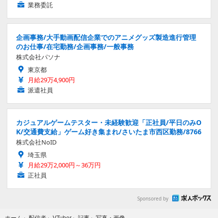
業務委託
企画事務/大手動画配信企業でのアニメグッズ製造進行管理
のお仕事/在宅勤務/企画事務/一般事務
株式会社パソナ
東京都
月給29万4,900円
派遣社員
カジュアルゲームテスター・未経験歓迎「正社員/平日のみO
K/交通費支給」ゲーム好き集まれ/さいたま市西区勤務/8766
株式会社NoID
埼玉県
月給29万2,000円～36万円
正社員
Sponsored by
写真・画像
ホーム
›
配信者
›
VTuber
›
記事
›