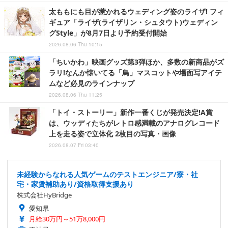
太ももにも目が惹かれるウェディング姿のライザ! フィ
ギュア「ライザ(ライザリン・シュタウト)ウェディン
グStyle」が8月7日より予約受付開始
2026.08.06 Thu 10:15
「ちいかわ」映画グッズ第3弾ほか、多数の新商品がズ
ラリ!なんか懐いてる「鳥」マスコットや場面写アイテ
ムなど必見のラインナップ
2026.08.06 Thu 11:25
「トイ・ストーリー」新作一番くじが発売決定!A賞
は、ウッディたちがレトロ感満載のアナログレコード
上を走る姿で立体化 2枚目の写真・画像
2026.08.07 Fri 03:40
未経験からなれる人気ゲームのテストエンジニア/寮・社
宅・家賃補助あり/資格取得支援あり
株式会社HyBridge
愛知県
月給30万円～51万8,000円