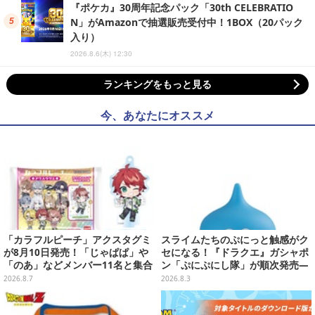
『ポケカ』30周年記念パック「30th CELEBRATIO
N」がAmazonで抽選販売受付中！1BOX（20パック
入り）
2026.8.6(木) 12:30
ランキングをもっと見る
今、あなたにオススメ
「カラフルピーチ」アクスタグミ
スライムたちのぷにっと触感がク
が8月10日発売！「じゃぱぱ」や
セになる！『ドラクエ』ガシャポ
「のあ」などメンバー11名と集合
ン「ぷにぷにし隊」が順次発売―
デザイン全15種、ボールチェーン
全4種ではぐれメタルは固め
2026.8.7
2026.8.3
付きでアクセサリーにも