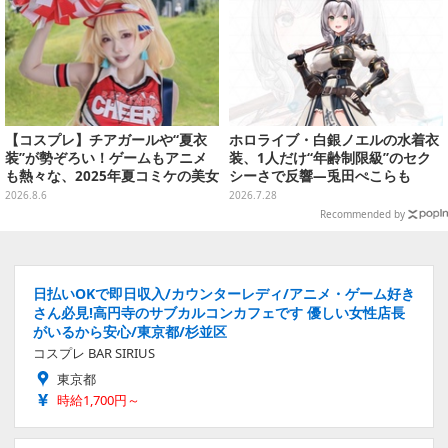
【コスプレ】チアガールや“夏衣
ホロライブ・白銀ノエルの水着衣
装”が勢ぞろい！ゲームもアニメ
装、1人だけ“年齢制限級”のセク
も熱々な、2025年夏コミケの美女
シーさで反響―兎田ぺこらも
レイヤーをプレイバック
「こ、こんなことが許されていい
2026.8.6
2026.7.28
のか？」と興奮隠せず
Recommended by
日払いOKで即日収入/カウンターレディ/アニメ・ゲーム好き
さん必見!高円寺のサブカルコンカフェです 優しい女性店長
がいるから安心/東京都/杉並区
コスプレ BAR SIRIUS
東京都
時給1,700円～