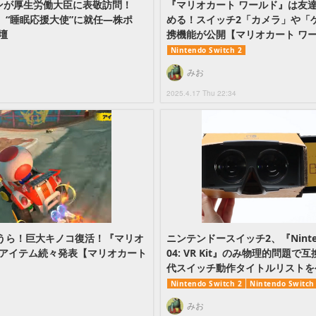
ンが厚生労働大臣に表敬訪問！
『マリオカート ワールド』は友
』“睡眠応援大使”に就任―株ポ
める！スイッチ2「カメラ」や「
壇
携機能が公開【マリオカート ワールド
Nintendo Switch 2
みお
2025.4.17 Thu 22:34
うら！巨大キノコ復活！『マリオ
ニンテンドースイッチ2、『Nintendo
新アイテム続々発表【マリオカート
04: VR Kit』のみ物理的問題
代スイッチ動作タイトルリストを
Nintendo Switch 2
Nintendo Switch
みお