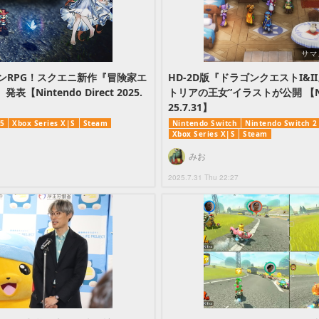
ョンRPG！スクエニ新作『冒険家エ
HD-2D版『ドラゴンクエストI&I
Nintendo Direct 2025.
トリアの王女”イラストが公開 【Ninte
25.7.31】
5
Xbox Series X|S
Steam
Nintendo Switch
Nintendo Switch 2
Xbox Series X|S
Steam
みお
2025.7.31 Thu 22:27