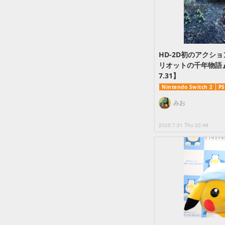
HD-2D初のアクシ
リオットの千年物語』発表【
7.31】
Nintendo Switch 2
PS
みお
2025.7.31 Thu 22:48