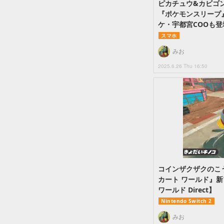
ピカチュウ&カビゴ
『ポケモンスリープ
ケ・宇都宮COOも登
スマホ
みお
2025.6.26 Thu 16:50
コインザクザクのこ
カート ワールド』
ワールド Direct】
Nintendo Switch 2
みお