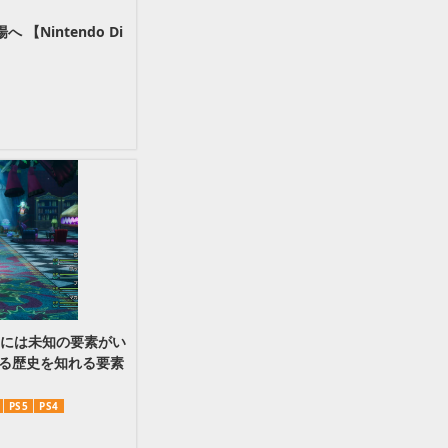
intendo Di
海底”には未知の要素がい
る歴史を知れる要素
】
PS5
PS4