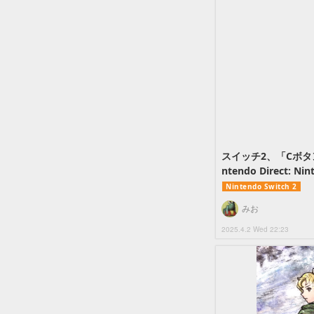
スイッチ2、「Cボ
ntendo Direct: Nin
Nintendo Switch 2
みお
2025.4.2 Wed 22:23