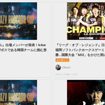
oL』出場メンバーが発表！k4se
『リーグ・オブ・レジェンド』日本
がボスである韓国チームに挑む形
福岡ソフトバンクホークスゲーミ
勝…国際大会「MSI」をかけた戦
eスポーツ
Okano
2024.3.4 Mon 13:30