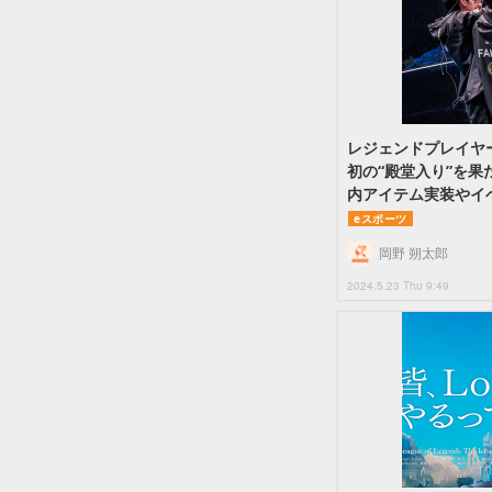
レジェンドプレイヤー「Fa
初の“殿堂入り”を
内アイテム実装やイ
eスポーツ
岡野 朔太郎
2024.5.23 Thu 9:49