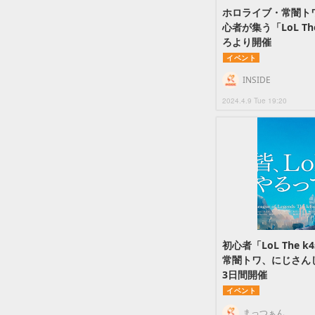
ホロライブ・常闇ト
心者が集う「LoL Th
ろより開催
イベント
INSIDE
2024.4.9 Tue 19:20
初心者「LoL The
常闇トワ、にじさん
3日間開催
イベント
まっつぁん