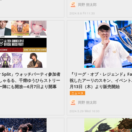
岡野 朔太郎
2024.9.6 Fri 11:30
mer Split」ウォッチパーティ参加者
『リーグ・オブ・レジェンド』Fak
しゃるる、千燈ゆうひらストリー
祝したアーリのスキン、イベント
ー陣にも開放―6月7日より開幕
月13日（木）より販売開始
ニュース
岡野 朔太郎
2024.5.29 Wed 16:00