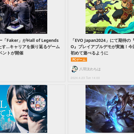
ker」がHall of Legends
「EVO Japan2024」にて期待の
果たす…キャリアを振り返るゲーム
O』プレイアブルデモが実施！今
ベントが開催
初めて遊べるように
PCゲーム
八羽汰わちは
2024.4.23 Tue 14:00