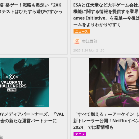
本格”格ゲー！戦略も奥深い『2XK
ESAと任天堂など大手ゲーム会
タテストはひたすら遊びやすかっ
機能に関する情報を提供する業界団体「
ames Initiative」を発足―
ームをよりわかりやすく
ニュース
蟹江西部
2025.3.24 Mon 21:30
Yメディアパートナーズ、『VAL
「すべて燃える」―アーケイン（Ar
大会の新たな運営パートナーに
新トレーラー公開！Netflixイベント
2024」では新情報も
アニメ
jp