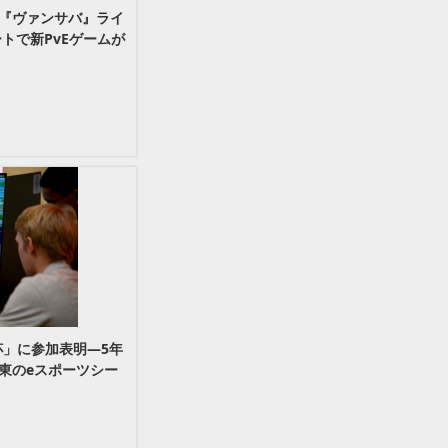
『ヴァンサバ』ライ
トで新PvEゲームが
杯」に参加表明―5年
東のeスポーツシー