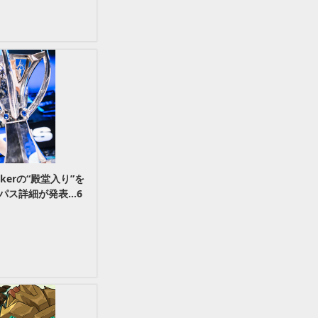
erの“殿堂入り”を
パス詳細が発表…6