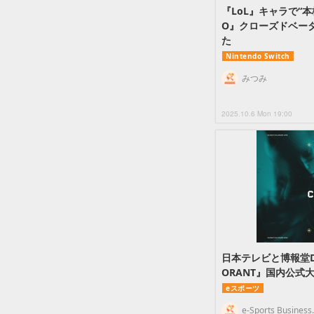
『LoL』キャラで“
O』クローズドベー
た
Nintendo Switch
みつみ
2025.10.6 Mon 19:00
日本テレビと博報堂D
ORANT』国内公式
eスポーツ
e-Sports Business.