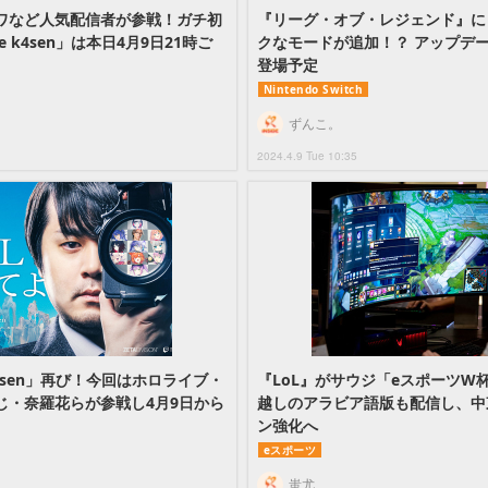
ワなど人気配信者が参戦！ガチ初
『リーグ・オブ・レジェンド』に
e k4sen」は本日4月9日21時ご
クなモードが追加！？ アップデー
登場予定
Nintendo Switch
ずんこ。
2024.4.9 Tue 10:35
 k4sen」再び！今回はホロライブ・
『LoL』がサウジ「eスポーツW
じ・奈羅花らが参戦し4月9日から
越しのアラビア語版も配信し、中
ン強化へ
eスポーツ
蚩尤