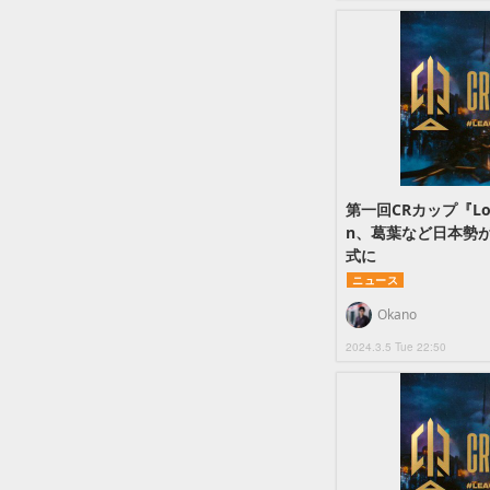
第一回CRカップ『L
n、葛葉など日本勢
式に
ニュース
Okano
2024.3.5 Tue 22:50