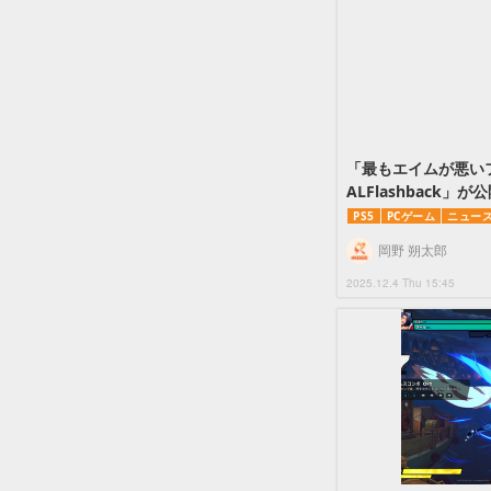
「最もエイムが悪いフ
ALFlashback」が
PS5
PCゲーム
ニュー
岡野 朔太郎
2025.12.4 Thu 15:45