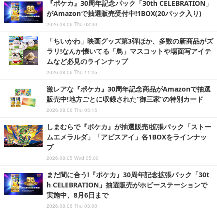
『ポケカ』30周年記念パック「30th CELEBRATION」
がAmazonで抽選販売受付中!1BOX(20パック入り)
2026.08.06 Thu 03:30
「ちいかわ」映画グッズ第3弾ほか、多数の新商品がズ
ラリ!なんか懐いてる「鳥」マスコットや場面写アイテ
ムなど必見のラインナップ
2026.08.06 Thu 11:25
激レアな『ポケカ』30周年記念商品がAmazonで抽選
販売中!地方ごとに収録された“御三家”の特別カード
2026.08.06 Thu 05:15
しまむらで『ポケカ』が抽選販売!拡張パック「ストー
ムエメラルダ」「アビスアイ」各1BOXをラインナッ
プ
2026.08.05 Wed 05:00
まだ間に合う!『ポケカ』30周年記念拡張パック「30t
h CELEBRATION」抽選販売がホビーステーションで
実施中、8月6日まで
2026.08.06 Thu 03:00