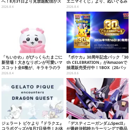
へ！8月31日より見放題配信がス
エニマイくじ」より、ぬいぐるみ
タート
画像が初公開
2026.8.4
2026.8.4
「ちいかわ」がびっくらたまごに
『ポケカ』30周年記念パック「30
新登場！大きなリボンが可愛いマ
th CELEBRATION」がAmazonで
スコット全8種が、キラキラのラ
抽選販売受付中！1BOX（20パッ
メ入り入浴剤から飛び出す
ク入り）
2026.8.4
2026.8.6
ジェラート ピケより『ドラクエ』
「デスティニーガンダムSpecII」
コラボグッズが8月7日発売！お休
が最終決戦時カラーリングで商品