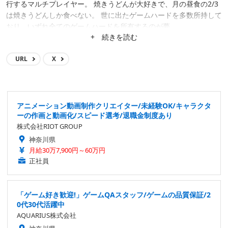
行するマルチプレイヤー。 焼きうどんが大好きで、月の昼食の2/3
は焼きうどんしか食べない。 世に出たゲームハードを多数所持して
おり、いずれ全てのゲームハードを所有するのが夢。
+ 続きを読む
URL
X
アニメーション動画制作クリエイター/未経験OK/キャラクタ
ーの作画と動画化/スピード選考/退職金制度あり
株式会社RIOT GROUP
神奈川県
月給30万7,900円～60万円
正社員
「ゲーム好き歓迎!」ゲームQAスタッフ/ゲームの品質保証/2
0代30代活躍中
AQUARIUS株式会社