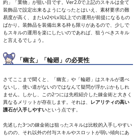
約」「業物」が狙い目です。Ver2.0で上記のスキルは全て
装飾品で設定出来るようになったとはいえ、素材要求の難
易度が高く、またLv2やLv3以上での運用が前提になるもの
ばかり。装飾品を装備出来る枠も限りがあるので、少しで
もスキルの運用を楽にしたいのであれば、狙うべきスキル
と言えるでしょう。
「幽玄」「輪廻」の必要性
さてここまで聞くと、「幽玄」や「輪廻」はスキルが選べ
ないし、使い道がないのではなんて疑問が浮かぶかもしれ
ません。しかし、この2つには先程紹介した錬金術と大きく
異なるメリットが存在します。それは、
レアリティの高い
護石が入手しやすい
という点です。
先述した3つの錬金術は狙ったスキルは比較的入手しやすい
ものの、それ以外の付与スキルやスロットが弱い傾向にあ