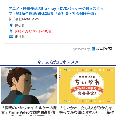
アニメ・映像作品のBlu・ray・DVDパッケージ封入スタッ
フ・第2新卒歓迎/週休2日制「正社員・社会保険完備」
株式会社Meta Sales
愛知県
月給25万1,100円～50万円
正社員
Sponsored by
今、あなたにオススメ
「閃光のハサウェイ キルケーの魔
「ちいかわ」たち3人がみかんを
女」Prime Videoで国内独占配信
持って座布団におすわり！「新作