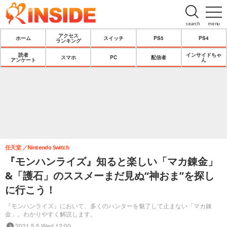
search
menu
アクセス
ホーム
スイッチ
PS5
PS4
ランキング
読者
インサイドちゃ
スマホ
PC
配信者
アンケート
ん
任天堂
Nintendo Switch
『モンハンライズ』知ると楽しい「マカ錬金」
&「護石」のススメーまだ見ぬ“神おま”を探し
に行こう！
『モンハンライズ』において、多くのハンターを魅了して止まない「マカ錬
金」。わかりやすく解説します。
2021.5.5 Wed 12:00