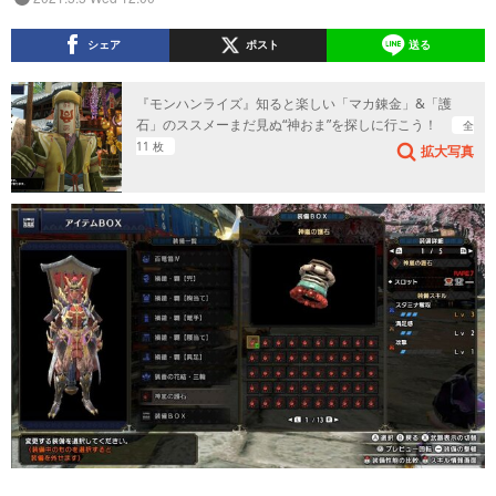
シェア
ポスト
送る
『モンハンライズ』知ると楽しい「マカ錬金」&「護
石」のススメーまだ見ぬ“神おま”を探しに行こう！
全
11 枚
拡大写真