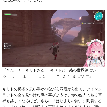
「きたー！ キリトきた!! キリトと一緒の世界線にい
る……。……まーーーってーーー!! え!? あっつ!!!!!」
キリトの勇姿を思い浮かべながら洞窟から出て、アインク
ラッドの空を見つけた際の喜びようは、赤の他人である筆
者も嬉しくなるほど。さらに「はじまりの街」に到着する
と、「いいねー。細部まで再現されてるんだろうな。凄い