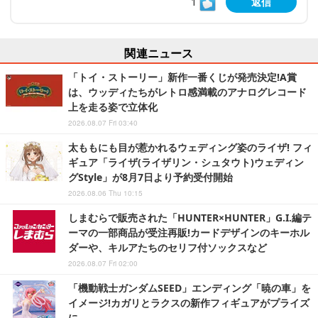
1
返信
関連ニュース
「トイ・ストーリー」新作一番くじが発売決定!A賞
は、ウッディたちがレトロ感満載のアナログレコード
上を走る姿で立体化
2026.08.07 Fri 03:40
太ももにも目が惹かれるウェディング姿のライザ! フィ
ギュア「ライザ(ライザリン・シュタウト)ウェディン
グStyle」が8月7日より予約受付開始
2026.08.06 Thu 10:15
しまむらで販売された「HUNTER×HUNTER」G.I.編テ
ーマの一部商品が受注再販!カードデザインのキーホル
ダーや、キルアたちのセリフ付ソックスなど
2026.08.07 Fri 02:00
「機動戦士ガンダムSEED」エンディング「暁の車」を
イメージ!カガリとラクスの新作フィギュアがプライズ
に