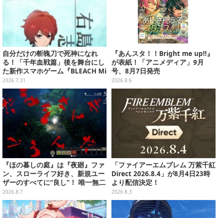
自分だけの斬魄刀で死神になれ
『あんスタ！！Bright me up!!』
る！「千年血戦篇」後を舞台にし
が表紙！「アニメディア」9月
た新作スマホゲーム『BLEACH Mi
号、8月7日発売
rrors High』クローズドβテスト
2026.7.31
2026.8.6
レポート
『ほの暮しの庭』は『夜廻』ファ
「ファイアーエムブレム 万紫千紅
ン、スローライフ好き、新規ユー
Direct 2026.8.4」が8月4日23時
ザーのすべてに“良し”！ 唯一無二
より配信決定！
の「不穏生活シム」恐怖も暮らし
2026.8.7
2026.8.3
もお好み次第【プレイレポ】