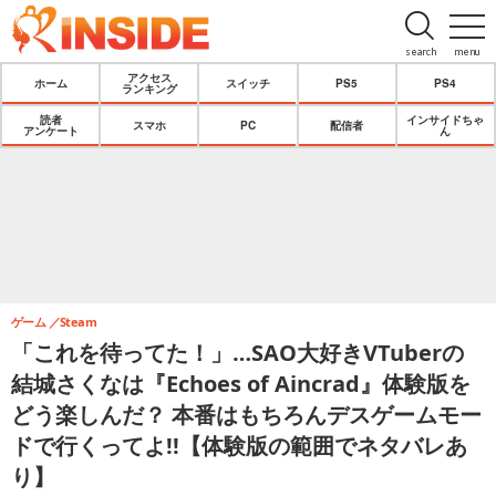
search
menu
アクセス
ホーム
スイッチ
PS5
PS4
ランキング
読者
インサイドちゃ
スマホ
PC
配信者
アンケート
ん
ゲーム
Steam
「これを待ってた！」…SAO大好きVTuberの
結城さくなは『Echoes of Aincrad』体験版を
どう楽しんだ？ 本番はもちろんデスゲームモー
ドで行くってよ!!【体験版の範囲でネタバレあ
り】