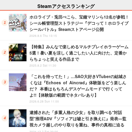
Steamアクセスランキング
ホロライブ・兎田ぺこら、宝鐘マリンら12名が参戦！
シール帳管理型ストラテジー『デコって！ホロライブ
シールバトル』Steamストアページ公開
2026.8.6 Thu 13:15
【特集】みんなで楽しめるマルチプレイホラーゲーム
5選！暑い夏を涼しく過ごしたい人に向けた、定番か
らちょっと笑える作品まで
2025.8.2 Sat 11:30
「これを待ってた！」…SAO大好きVTuberの結城さ
くなは『Echoes of Aincrad』体験版をどう楽しん
だ？ 本番はもちろんデスゲームモードで行くって
よ!!【体験版の範囲でネタバレあり】
2026.6.28 Sun 11:00
逮捕された「多重人格の少女」を取り調べる“対話
型”推理ADV『ソフィアは嘘と引き換えに』発表―監
視カメラ越しのやり取りを重ね、事件の真相に迫る
2024.12.7 Sat 20:00