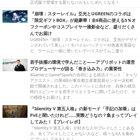
正式版で登場する新たなパルもいじめたくなる！
『崩壊：スターレイル』爻光とUGREENのコラボは
「限定ギフトBOX」が超豪華！全6商品に使える5％オ
フクーポンやコスプレイヤー撮影会など、盛りだくさ
んでお届け
UGREEN×『崩壊：スターレイル』コラボは、爻光がデザイ
ンされていて美しい！モバイルバッテリーや急速充電器な
ど、ゲームと一緒に使いたいデバイスがてんこ盛り
若手抜擢の環境で学んだこと――アプリボットの運営
プロデューサーが語る「巻き込み力」の重要性
4GamerとGame*Sparkの合同による就活イベント「キャリ
アクエスト」の第4回が東京都立産業貿易センター浜松町
館で開催されました。このイベントに合わせ、自身の就活
時のエピソードを若手クリエイターに聞いてみたので、そ
の模様をお届けします。
『Identity V 第五人格』の新モード「手記の加筆」は
PvEと聞いたけれど……実際どうなの？集まってプレイ
してみた！【プレイレポ】
『Identity V 第五人格』が好きな人やプレイしたことある
人、全くプレイしたことがない人など、様々な4人を集め
てプレイしてみました！