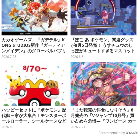
カカオゲームズ、『ガデテル』K
『ぽこ あ ポケモン』関連グッズ
ONG STUDIOS新作『ガーディア
が8月5日発売！ うすチュウのし
ンメイデン』のグローバルパブリ
っぽがキュートすぎるマスコット
ッシング契約を締結―2026年内リ
など、まとめてご紹介
2026.7.28
2026.8.3
リースを目指す
ハッピーセットに『ポケモン』歴
「また転売の餌食になりそう」8
代御三家が大集合！モンスターボ
月発売の「Vジャンプ10月号」買
ールローラー、シールケースなど
い占めを危惧―『ワンピース カー
全12種
ド』付録中止もやまぬ不安
2026.8.6
2026.7.21
Recommended by