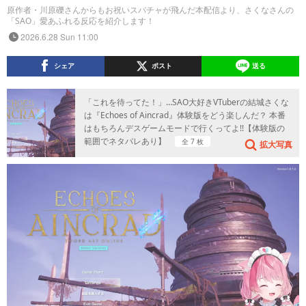
原作者・川原礫さんからもお祝いスパチャが飛んだ本配信より、さくなさんの
「SAO」愛あふれる反応を紹介します！
2026.6.28 Sun 11:00
シェア
ポスト
送る
「これを待ってた！」…SAO大好きVTuberの結城さくな
は『Echoes of Aincrad』体験版をどう楽しんだ？ 本番
はもちろんデスゲームモードで行くってよ!!【体験版の
範囲でネタバレあり】
全 7 枚
拡大写真