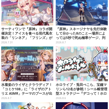
サーティワンで『原神』コラボ開
『原神』スネージナヤを先行体験
催決定！アイスを食べる現代風衣
して分かった8のこと―場所によ
装の「リンネア」「フリンズ」が
っては5秒で死ぬ極寒ゲージ、列
可愛く、そしてクール
車は“ダイナミック途中下車”可能
2026.7.31
2026.8.7
など自由度高め
水着姿のライザとクラウディア！
ホロライブ・兎田ぺこら、宝鐘マ
「コミケ108」に「ライザのアト
リンら12名が参戦！シール帳管理
リエ ASMR」テーマのブースが出
型ストラテジー『デコって！ホロ
展ーアクスタや限定“たる”ボイス
ライブシールバトル』Steamスト
2026.8.7
2026.8.6
ASMRカードも
アページ公開