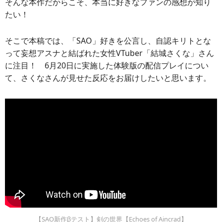
そんな本作だからこそ、本当に好きなファンの感想が知り
たい！
そこで本稿では、「SAO」好きを公言し、自認キリトとな
って妄想アスナと結ばれた女性VTuber「結城さくな」さん
に注目！ 6月20日に実施した体験版の配信プレイについ
て、さくなさんが見せた反応をお届けしたいと思います。
【SAO新作βテスト】剣の世界【Echoes of Aincrad】