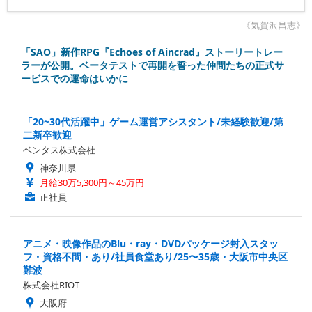
《気賀沢昌志》
「SAO」新作RPG『Echoes of Aincrad』ストーリートレー
ラーが公開。ベータテストで再開を誓った仲間たちの正式サ
ービスでの運命はいかに
「20~30代活躍中」ゲーム運営アシスタント/未経験歓迎/第
二新卒歓迎
ベンタス株式会社
神奈川県
月給30万5,300円～45万円
正社員
アニメ・映像作品のBlu・ray・DVDパッケージ封入スタッ
フ・資格不問・あり/社員食堂あり/25〜35歳・大阪市中央区
難波
株式会社RIOT
大阪府