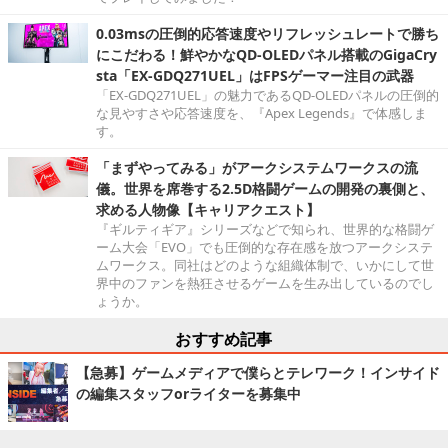
0.03msの圧倒的応答速度やリフレッシュレートで勝ち
にこだわる！鮮やかなQD-OLEDパネル搭載のGigaCry
sta「EX-GDQ271UEL」はFPSゲーマー注目の武器
「EX-GDQ271UEL」の魅力であるQD-OLEDパネルの圧倒的
な見やすさや応答速度を、『Apex Legends』で体感しま
す。
「まずやってみる」がアークシステムワークスの流
儀。世界を席巻する2.5D格闘ゲームの開発の裏側と、
求める人物像【キャリアクエスト】
『ギルティギア』シリーズなどで知られ、世界的な格闘ゲ
ーム大会「EVO」でも圧倒的な存在感を放つアークシステ
ムワークス。同社はどのような組織体制で、いかにして世
界中のファンを熱狂させるゲームを生み出しているのでし
ょうか。
おすすめ記事
【急募】ゲームメディアで僕らとテレワーク！インサイド
の編集スタッフorライターを募集中