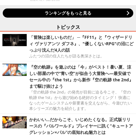
ランキングをもっと見る
トピックス
「冒険は楽しいものだ」 ─『FF11』と『ウィザードリ
ィ ヴァリアンツ ダフネ』、"優しくないRPG"の沼にど
っぷり沈んだ4人の話
ふたつの沼の住人たちが語る奥深さとは。
『空の軌跡』を遊ぶのは「今」がベスト！暑い夏、涼
しい部屋の中で“青い空”が似合う大冒険へ―最安値で
セール中の『the 1st』から新作『空の軌跡 the 2nd』
まで駆け抜けよう
『空の軌跡 the 2nd』の発売が目前に迫る今こそ、『空の
軌跡 the 1st』から遊び始める絶好のタイミング！ 快適に
なったゲームシステムや新要素を交えながら、今遊びたい
本シリーズの魅力を紹介します。
かわいい…だからこそ、いじめたくなる。正式版リリ
ースの『パルワールド』プレイヤーに訊く“キュートア
グレッション×パル”の底知れぬ魅力とは