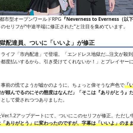
向け都市型オープンワールドRPG
『Neverness to Everness（
」のセリフが“中途半端に修正された”と注目を集めています。
獄配達員、ついに「いいよ」が修正
ィライフ「市内配達」で登場。「エンドレス地獄だ…注文が殺
を都度払いするから、引き受けてくれないか！」とプレイヤー
と事前の慌てようが嘘かのように、ちょっと偉そうな声色で
「
前が頼んでるのにその態度はなんだ」「そこは『ありがとう』
タとして愛されつつありました。
たVer.1.2アップデートにて、ついにこのセリフが修正。ただ
は「ありがとう」に変わったのですが、字幕は「いいよ」のま