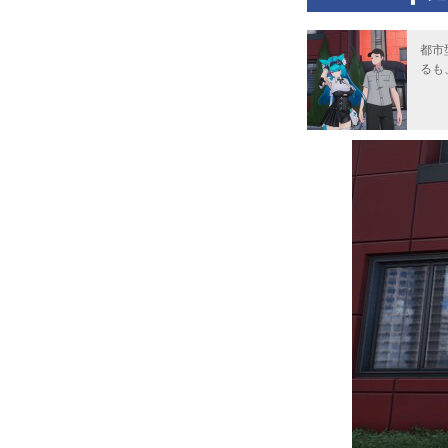
都市
るも