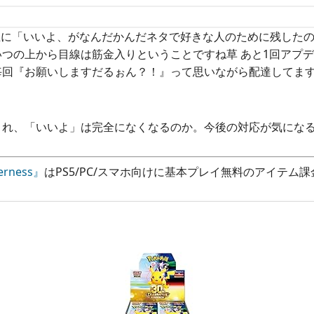
正に「いいよ、がなんだかんだネタで好きな人のために残した
つの上から目線は筋金入りということですね草 あと1回アプ
毎回『お願いしますだるぉん？！』って思いながら配達してま
され、「いいよ」は完全になくなるのか。今後の対応が気にな
verness』
はPS5/PC/スマホ向けに基本プレイ無料のアイテム