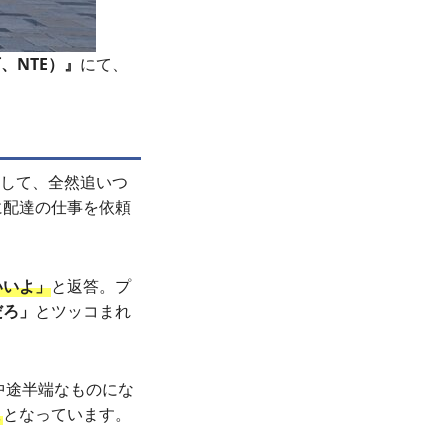
以下、NTE）』
にて、
到して、全然追いつ
に配達の仕事を依頼
いいよ」
と返答。プ
だろ」
とツッコまれ
し中途半端なものにな
ま
となっています。