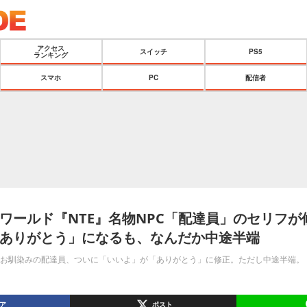
アクセス
スイッチ
PS5
ランキング
スマホ
PC
配信者
ワールド『NTE』名物NPC「配達員」のセリフが
ありがとう」になるも、なんだか中途半端
でお馴染みの配達員、ついに「いいよ」が「ありがとう」に修正。ただし中途半端。
ア
ポスト