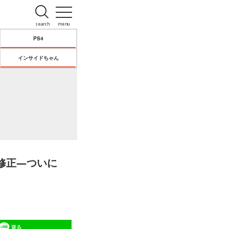
search
menu
PS4
インサイドちゃん
修正―ついに
送る