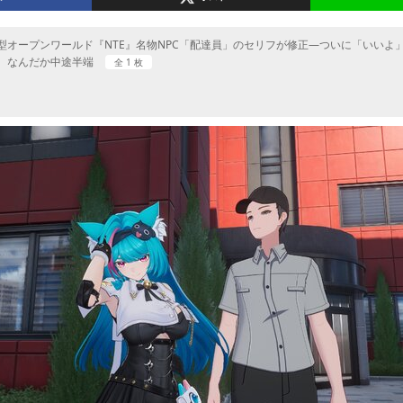
型オープンワールド『NTE』名物NPC「配達員」のセリフが修正―ついに「いいよ
、なんだか中途半端
全 1 枚