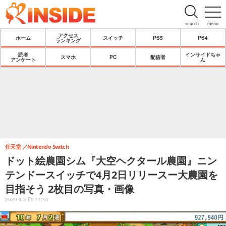
search
menu
アクセス
ホーム
スイッチ
PS5
PS4
ランキング
読者
インサイドちゃ
スマホ
PC
配信者
アンケート
ん
任天堂
Nintendo Switch
ドット絵農園シム『大空ヘクタール農園』ニン
テンドースイッチで4月2日リリースー大農園を
目指そう 2枚目の写真・画像
2020.4.3 Fri 11:40