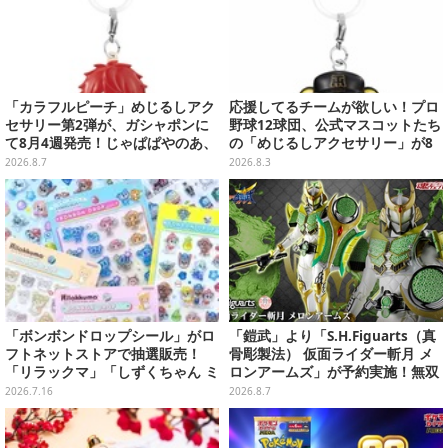
「カラフルピーチ」めじるしアク
応援してるチームが欲しい！プロ
セサリー第2弾が、ガシャポンに
野球12球団、公式マスコットたち
て8月4週発売！じゃぱぱやのあ、
の「めじるしアクセサリー」が8
シヴァたちメンバー11名分ライン
月第2週より再販
2026.8.7
2026.8.3
ナップ
「ボンボンドロップシール」がロ
「鎧武」より「S.H.Figuarts（真
フトネットストアで抽選販売！
骨彫製法） 仮面ライダー斬月 メ
「リラックマ」「しずくちゃん ミ
ロンアームズ」が予約実施！無双
ニ」など全12種をラインナップ
セイバー、メロンディフェンダー
2026.7.16
2026.8.7
が付属