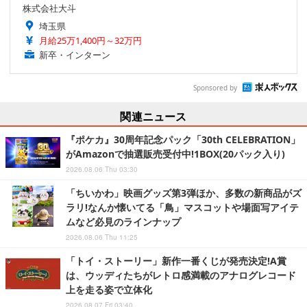
株式会社大斗
埼玉県
月給25万1,400円～32万円
新卒・インターン
Sponsored by
関連ニュース
『ポケカ』30周年記念パック「30th CELEBRATION」
がAmazonで抽選販売受付中!1BOX(20パック入り)
2026.08.06 Thu 03:30
「ちいかわ」映画グッズ第3弾ほか、多数の新商品がズ
ラリ!なんか懐いてる「鳥」マスコットや場面写アイテ
ムなど必見のラインナップ
2026.08.06 Thu 11:25
「トイ・ストーリー」新作一番くじが発売決定!A賞
は、ウッディたちがレトロ感満載のアナログレコード
上を走る姿で立体化
2026.08.07 Fri 03:40