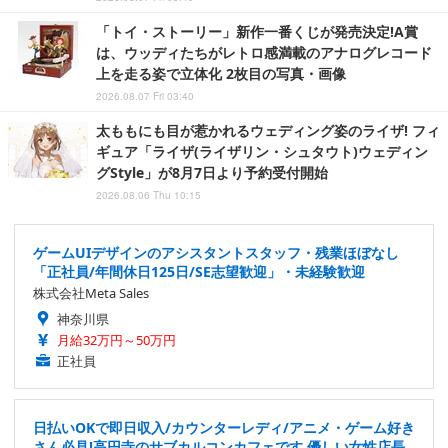
「トイ・ストーリー」新作一番くじが発売決定!A賞
は、ウッディたちがレトロ感満載のアナログレコード
上を走る姿で立体化 2枚目の写真・画像
2026.08.07 Fri 03:40
太ももにも目が惹かれるウェディング姿のライザ! フィ
ギュア「ライザ(ライザリン・シュタウト)ウェディン
グStyle」が8月7日より予約受付開始
2026.08.06 Thu 10:15
ゲームUIデザインのアシスタントスタッフ・残業ほぼなし
「正社員/年間休日125日/SE志望歓迎」・未経験歓迎
株式会社Meta Sales
神奈川県
月給32万円～50万円
正社員
日払いOKで即日収入/カウンターレディ/アニメ・ゲーム好き
さん必見!高円寺のサブカルコンカフェです 優しい女性店長