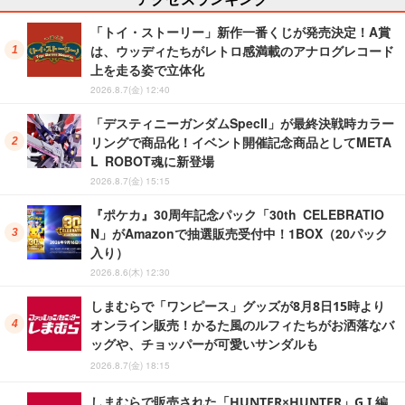
「トイ・ストーリー」新作一番くじが発売決定！A賞
は、ウッディたちがレトロ感満載のアナログレコード
上を走る姿で立体化
2026.8.7(金) 12:40
「デスティニーガンダムSpecII」が最終決戦時カラー
リングで商品化！イベント開催記念商品としてMETA
L ROBOT魂に新登場
2026.8.7(金) 15:15
『ポケカ』30周年記念パック「30th CELEBRATIO
N」がAmazonで抽選販売受付中！1BOX（20パック
入り）
2026.8.6(木) 12:30
しまむらで「ワンピース」グッズが8月8日15時より
オンライン販売！かるた風のルフィたちがお洒落なバ
ッグや、チョッパーが可愛いサンダルも
2026.8.7(金) 18:15
しまむらで販売された「HUNTER×HUNTER」G.I.編