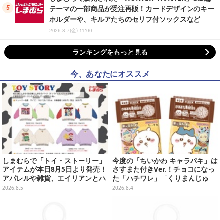
テーマの一部商品が受注再販！カードデザインのキー
ホルダーや、キルアたちのセリフ付ソックスなど
2026.8.7(金) 11:00
ランキングをもっと見る
今、あなたにオススメ
しまむらで「トイ・ストーリー」
今度の「ちいかわ キャラパキ」は
アイテムが本日8月5日より発売！
さすまた付きVer.！チョコになっ
アパレルや雑貨、エイリアンとハ
た「ハチワレ」「くりまんじゅ
ムのダイカットクッションなど盛
う」たちも可愛い全8種
2026.8.5
2026.8.4
りだくさん