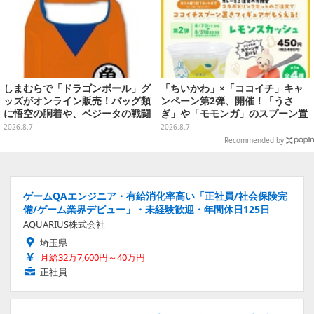
しまむらで「ドラゴンボール」グ
「ちいかわ」×「ココイチ」キャ
ッズがオンライン販売！バッグ類
ンペーン第2弾、開催！「うさ
に悟空の胴着や、ベジータの戦闘
ぎ」や「モモンガ」のスプーン置
服を大胆デザイン
きをGETしよう
2026.8.7
2026.8.7
Recommended by
ゲームQAエンジニア・有給消化率高い「正社員/社会保険完
備/ゲーム業界デビュー」・未経験歓迎・年間休日125日
AQUARIUS株式会社
埼玉県
月給32万7,600円～40万円
正社員