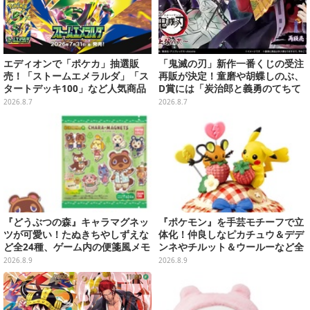
エディオンで「ポケカ」抽選販
「鬼滅の刃」新作一番くじの受注
売！「ストームエメラルダ」「ス
再販が決定！童磨や胡蝶しのぶ、
タートデッキ100」など人気商品
D賞には「炭治郎と義勇のてちて
が対象
ちフィギュア」も
2026.8.7
2026.8.7
『どうぶつの森』キャラマグネッ
『ポケモン』を手芸モチーフで立
ツが可愛い！たぬきちやしずえな
体化！仲良しなピカチュウ＆デデ
ど全24種、ゲーム内の便箋風メモ
ンネやチルット＆ウールーなど全
カード全10種も
6種
2026.8.9
2026.8.9