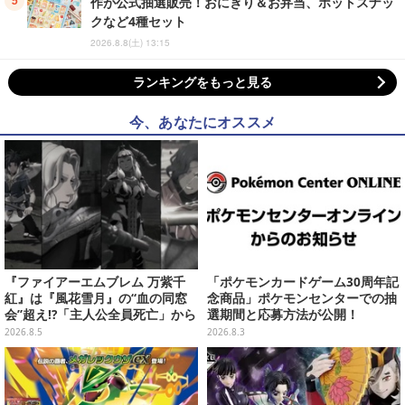
作が公式抽選販売！おにぎり＆お弁当、ホットスナッ
クなど4種セット
2026.8.8(土) 13:15
ランキングをもっと見る
今、あなたにオススメ
『ファイアーエムブレム 万紫千
「ポケモンカードゲーム30周年記
紅』は『風花雪月』の“血の同窓
念商品」ポケモンセンターでの抽
会”超え!?「主人公全員死亡」から
選期間と応募方法が公開！
始まる物語は、様々なシリーズ作
2026.8.5
2026.8.3
を想起させる