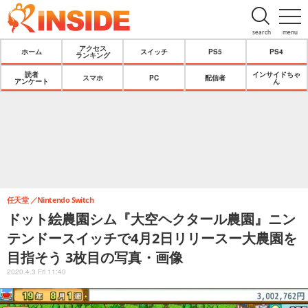
search
menu
アクセス
ホーム
スイッチ
PS5
PS4
ランキング
読者
インサイドちゃ
スマホ
PC
配信者
アンケート
ん
任天堂
Nintendo Switch
ドット絵農園シム『大空ヘクタール農園』ニン
テンドースイッチで4月2日リリースー大農園を
目指そう 3枚目の写真・画像
2020.4.3 Fri 11:40