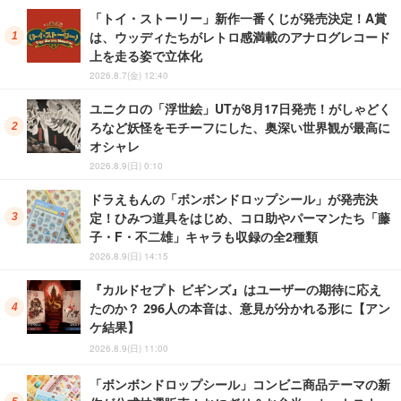
「トイ・ストーリー」新作一番くじが発売決定！A賞
は、ウッディたちがレトロ感満載のアナログレコード
上を走る姿で立体化
2026.8.7(金) 12:40
ユニクロの「浮世絵」UTが8月17日発売！がしゃどく
ろなど妖怪をモチーフにした、奥深い世界観が最高に
オシャレ
2026.8.9(日) 0:10
ドラえもんの「ボンボンドロップシール」が発売決
定！ひみつ道具をはじめ、コロ助やパーマンたち「藤
子・F・不二雄」キャラも収録の全2種類
2026.8.9(日) 14:15
『カルドセプト ビギンズ』はユーザーの期待に応え
たのか？ 296人の本音は、意見が分かれる形に【アン
ケ結果】
2026.8.9(日) 11:00
「ボンボンドロップシール」コンビニ商品テーマの新