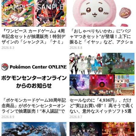
『ワンピース カードゲーム』4周
「おしゃべりちいかわ」に“パジ
年記念セットが抽選販売！特別デ
ャマつきセット”が登場！上下に
ザインの「シャンクス」「ナミ」
振ると「イヤッ」など、アクショ
など9枚のプロモカードを収録
ンに応じて喋ってくれる
2026.8.3
2026.8.8
「ポケモンカードゲーム30周年記
セールなのに「4,936円」、だけ
念商品」がポケモンセンターオン
ど“実はお買い得”！ 高そうで高く
ラインで抽選販売！“本人認証”で
ない、意外なスイッチソフト5選
当選率アップ
2026.8.9
2026.8.7