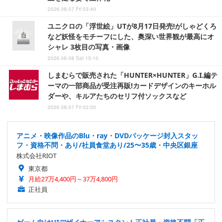
2026.08.07 Fri 03:40
ユニクロの「浮世絵」UTが8月17日発売!がしゃどくろ
など妖怪をモチーフにした、奥深い世界観が最高にオ
シャレ 3枚目の写真・画像
2026.08.08 Sat 15:10
しまむらで販売された「HUNTER×HUNTER」G.I.編テ
ーマの一部商品が受注再販!カードデザインのキーホル
ダーや、キルアたちのセリフ付ソックスなど
2026.08.07 Fri 02:00
アニメ・映像作品のBlu・ray・DVDパッケージ封入スタッ
フ・資格不問・あり/社員食堂あり/25〜35歳・中央区銀座
株式会社RIOT
東京都
月給27万4,400円～37万4,800円
正社員