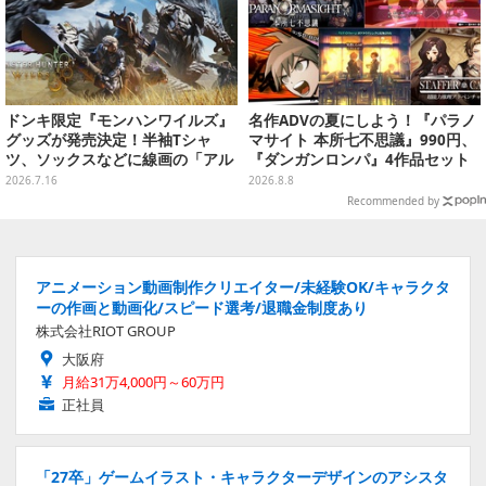
ドンキ限定『モンハンワイルズ』
名作ADVの夏にしよう！『パラノ
グッズが発売決定！半袖Tシャ
マサイト 本所七不思議』990円、
ツ、ソックスなどに線画の「アル
『ダンガンロンパ』4作品セット
シュベルド」「リオレウス」ら11
で3,060円、“お紳士”な恋愛ADV
2026.7.16
2026.8.8
体をデザイン
は1,192円！【eショップのお薦め
Recommended by
セール】
アニメーション動画制作クリエイター/未経験OK/キャラクタ
ーの作画と動画化/スピード選考/退職金制度あり
株式会社RIOT GROUP
大阪府
月給31万4,000円～60万円
正社員
「27卒」ゲームイラスト・キャラクターデザインのアシスタ