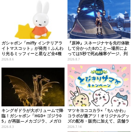
ガシャポン「miffy インテリアラ
『原神』スネージナヤを先行体験
イトマスコット」が発売！ふんわ
して分かった8のこと―場所によ
り光るミッフィーと星など全4種
っては5秒で死ぬ極寒ゲージ、列
ラインナップ
車は“ダイナミック途中下車”可能
2026.8.6
2026.8.7
など自由度高め
キングギドラが大ボリュームで降
マツキヨココカラ×「ちいかわ」
臨！ガシャポン「HGD+ ゴジラ0
コラボが激アツ！オリジナルグッ
5」が再販―メカゴジラ、メガロ
ズの配布・販売に加えて、店舗ラ
なども揃った全4種
ッピングや”花火打ち上げ”まで盛
2026.8.3
2026.7.14
り沢山