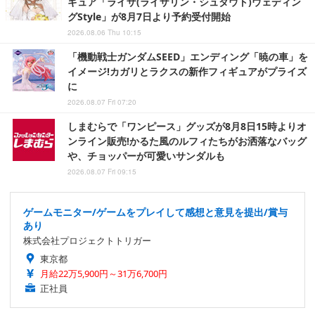
ギュア「ライザ(ライザリン・シュタウト)ウェディン
グStyle」が8月7日より予約受付開始
2026.08.06 Thu 10:15
「機動戦士ガンダムSEED」エンディング「暁の車」を
イメージ!カガリとラクスの新作フィギュアがプライズ
に
2026.08.07 Fri 07:20
しまむらで「ワンピース」グッズが8月8日15時よりオ
ンライン販売!かるた風のルフィたちがお洒落なバッグ
や、チョッパーが可愛いサンダルも
2026.08.07 Fri 09:15
ゲームモニター/ゲームをプレイして感想と意見を提出/賞与
あり
株式会社プロジェクトトリガー
東京都
月給22万5,900円～31万6,700円
正社員