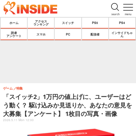
search
menu
アクセス
ホーム
スイッチ
PS5
PS4
ランキング
読者
インサイドちゃ
スマホ
PC
配信者
アンケート
ん
ゲーム
特集
「スイッチ2」1万円の値上げに、ユーザーはど
う動く？ 駆け込みか見送りか、あなたの意見を
大募集【アンケート】 1枚目の写真・画像
2026.5.11 Mon 12:00