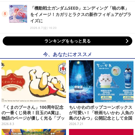
「機動戦士ガンダムSEED」エンディング「暁の車」
をイメージ！カガリとラクスの新作フィギュアがプラ
イズに
2026.8.7(金) 16:20
ランキングをもっと見る
今、あなたにオススメ
「くまのプーさん」100周年記念
ちいかわのポップコーンボックス
の一番くじ発表！目玉のA賞は、
が可愛い！「映画ちいかわ 人魚の
物語のページが優しく光る「ブッ
島のひみつ」公開記念として全国
クシェイプドライト」
劇場で販売決定、セイレーンドリ
2026.8.3
2026.7.21
ンクカップホルダーも