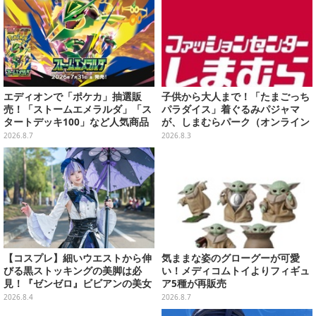
エディオンで「ポケカ」抽選販
子供から大人まで！「たまごっち
売！「ストームエメラルダ」「ス
パラダイス」着ぐるみパジャマ
タートデッキ100」など人気商品
が、しまむらパーク（オンライン
が対象
ストア）にて受注生産
2026.8.7
2026.8.3
【コスプレ】細いウエストから伸
気ままな姿のグローグーが可愛
びる黒ストッキングの美脚は必
い！メディコムトイよりフィギュ
見！『ゼンゼロ』ビビアンの美女
ア5種が再販売
レイヤーが優雅に降臨【写真9
2026.8.4
2026.8.7
枚】