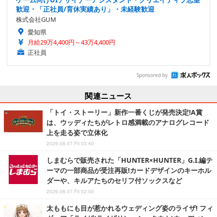
歓迎・「正社員/育休実績あり」・未経験歓迎
株式会社GUM
愛知県
月給29万4,400円～43万4,400円
正社員
Sponsored by
関連ニュース
「トイ・ストーリー」新作一番くじが発売決定!A賞
は、ウッディたちがレトロ感満載のアナログレコード
上を走る姿で立体化
2026.08.07 Fri 03:40
しまむらで販売された「HUNTER×HUNTER」G.I.編テ
ーマの一部商品が受注再販!カードデザインのキーホル
ダーや、キルアたちのセリフ付ソックスなど
2026.08.07 Fri 02:00
太ももにも目が惹かれるウェディング姿のライザ! フィ