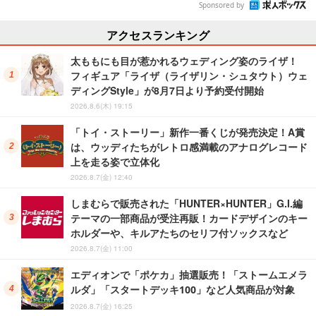
Sponsored by
アクセスランキング
太ももにも目が惹かれるウェディング姿のライザ！
フィギュア「ライザ（ライザリン・シュタウト）ウェ
ディングStyle」が8月7日より予約受付開始
2026.8.6(木) 19:15
「トイ・ストーリー」新作一番くじが発売決定！A賞
は、ウッディたちがレトロ感満載のアナログレコード
上を走る姿で立体化
2026.8.7(金) 12:40
しまむらで販売された「HUNTER×HUNTER」G.I.編
テーマの一部商品が受注再販！カードデザインのキー
ホルダーや、キルアたちのセリフ付ソックスなど
2026.8.7(金) 11:00
エディオンで「ポケカ」抽選販売！「ストームエメラ
ルダ」「スタートデッキ100」など人気商品が対象
2026.8.7(金) 16:25