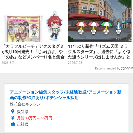
「カラフルピーチ」アクスタグミ
11年ぶり新作『リズム天国 ミラ
が8月10日発売！「じゃぱぱ」や
クルスターズ』、過去に「よく似
「のあ」などメンバー11名と集合
た違うシリーズ出しませんか」と
デザイン全15種、ボールチェーン
の話もあった。つんく♂noteで心
2026.8.7
2026.7.23
付きでアクセサリーにも
境語り任天堂前社長の岩田聡につ
Recommended by
いても言及
アニメーション編集スタッフ/未経験歓迎/アニメーション動
画の制作/OJTあり/ポテンシャル採用
株式会社キソシン
愛知県
月給30万円～56万円
正社員